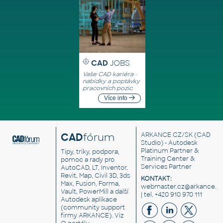
CAD
JOBS
Vaše CAD kariéra -
nabídky a poptávky
pracovních pozic
Více info
CAD
fórum
ARKANCE CZ/SK
(CAD
Studio) - Autodesk
Platinum Partner &
Tipy, triky, podpora,
Training Center &
pomoc a rady pro
Services Partner
AutoCAD, LT, Inventor,
Revit, Map, Civil 3D, 3ds
KONTAKT:
Max, Fusion, Forma,
webmaster.cz@arkance.w
Vault, PowerMill a další
| tel. +420 910 970 111
Autodesk aplikace
(community support
firmy ARKANCE). Viz