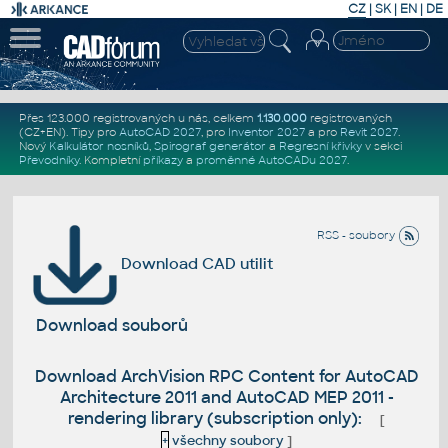
CZ
|
SK
|
EN
|
DE
Přes 123.000 registrovaných u nás, celkem
1.130.000
registrovaných
(CZ+EN)
. Tipy pro
AutoCAD 2027
, pro
Inventor 2027
a pro
Revit 2027
.
Nový
Kalkulátor nosníků
,
Spirograf generátor
a
Regresní křivky
v sekci
Převodníky
.
Kompletní
příkazy
a
proměnné AutoCADu 2027
.
RSS - soubory
Download CAD utilit
Download souborů
Download ArchVision RPC Content for AutoCAD
Architecture 2011 and AutoCAD MEP 2011 -
rendering library (subscription only):
[
+
všechny soubory
]