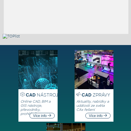
CAD
NÁSTROJE
CAD
ZPRÁVY
Online CAD, BIM a
Aktuality, nabídky a
GIS nástroje,
události ze světa
převodníky,
CAx řešení
prohlížeče
Více info
Více info