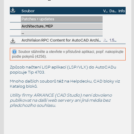
Soubor
Velikost
Datum
Info
Patches + updates
Architecture, MEP
--
ArchVision RPC Content for AutoCAD Architecture 2011 and AutoCAD MEP 2011 - rendering library (subscription only)
226MB
1.5.2010
Soubor stáhněte a otevřete v příslušné aplikaci, popř. nakopírujte
podle pokynů (4256).
Způsob načtení LISP aplikací (LSP/VLX) do AutoCADu
popisuje
Tip 4703
.
Mnoho dalších souborů též na
Helpdesku
, CAD bloky viz
Katalog bloků
.
Utility firmy ARKANCE (CAD Studio) není dovoleno
publikovat na další web servery ani jiná média bez
předchozího souhlasu.