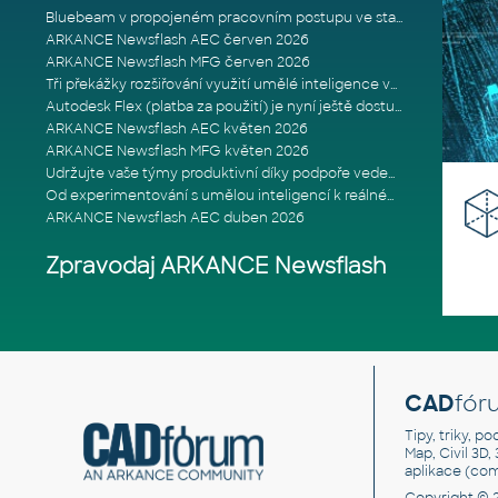
Bluebeam v propojeném pracovním postupu ve stavebnictví: Proč je int
ARKANCE Newsflash AEC červen 2026
ARKANCE Newsflash MFG červen 2026
Tři překážky rozšiřování využití umělé inteligence ve stavebním prům
Autodesk Flex (platba za použití) je nyní ještě dostupnější
ARKANCE Newsflash AEC květen 2026
ARKANCE Newsflash MFG květen 2026
Udržujte vaše týmy produktivní díky podpoře vedené odborníky
Od experimentování s umělou inteligencí k reálnému dopadu na podniká
ARKANCE Newsflash AEC duben 2026
Zpravodaj ARKANCE Newsflash
CAD
fór
Tipy, triky, p
Map, Civil 3D,
aplikace (co