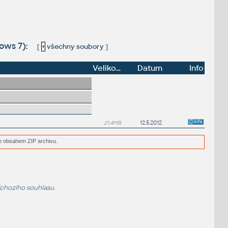
ows 7):
[
+
všechny soubory
]
Velikost
Datum
Info
21.4MB
12.5.2012
e obsahem ZIP archivu.
dchozího souhlasu.