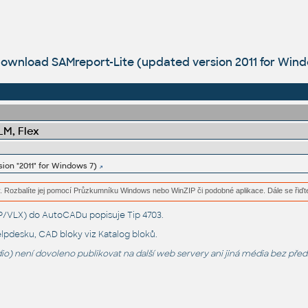
ownload SAMreport-Lite (updated version 2011 for Wind
LM, Flex
ion "2011" for Windows 7)
. Rozbalíte jej pomocí Průzkumníku Windows nebo WinZIP či podobné aplikace. Dále se řiďt
LSP/VLX) do AutoCADu popisuje
Tip 4703
.
lpdesku
, CAD bloky viz
Katalog bloků
.
o) není dovoleno publikovat na další web servery ani jiná média bez pře