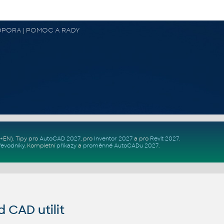
 PODPORA | POMOC A RADY
Z+EN)
. Tipy pro
AutoCAD 2027
, pro
Inventor 2027
a pro
Revit 2027
.
řevodníky
.
Kompletní
příkazy
a
proměnné AutoCADu 2027
.
CAD utilit