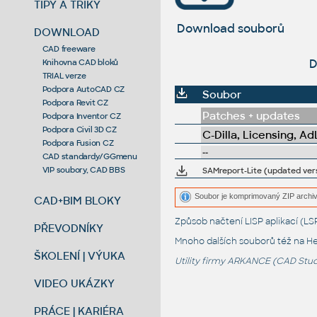
TIPY A TRIKY
Download souborů
DOWNLOAD
CAD freeware
D
Knihovna CAD bloků
TRIAL verze
Podpora AutoCAD CZ
Soubor
Podpora Revit CZ
Patches + updates
Podpora Inventor CZ
Podpora Civil 3D CZ
C-Dilla, Licensing, Ad
Podpora Fusion CZ
--
CAD standardy/GGmenu
VIP soubory, CAD BBS
SAMreport-Lite (updated vers
Soubor je komprimovaný ZIP archiv
CAD+BIM BLOKY
Způsob načtení LISP aplikací (
PŘEVODNÍKY
Mnoho dalších souborů též na
He
ŠKOLENÍ | VÝUKA
Utility firmy ARKANCE (CAD Studi
VIDEO UKÁZKY
PRÁCE | KARIÉRA