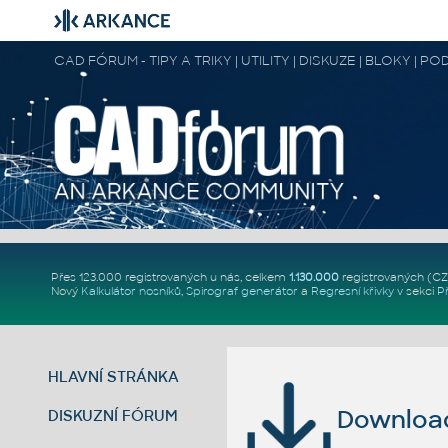
CAD FÓRUM - TIPY A TRIKY | UTILITY | DISKUZE | BLOKY |
Přes 123.000 registrovaných u nás, celkem
1.130.000
registrovaných (C
Nový
Kalkulátor nosníků
,
Spirograf generátor
a
Regresní křivky
v sekci
P
HLAVNÍ STRÁNKA
Download 
DISKUZNÍ FÓRUM