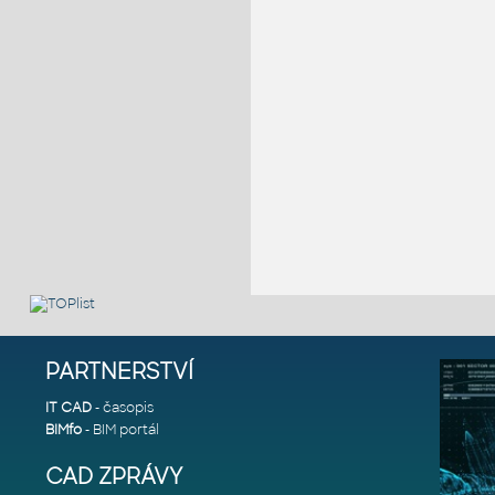
PARTNERSTVÍ
IT CAD
- časopis
BIMfo
- BIM portál
CAD ZPRÁVY