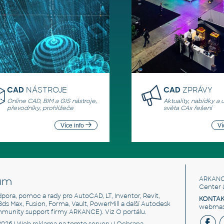
CAD
NÁSTROJE
CAD
ZPRÁVY
Online CAD, BIM a GIS nástroje,
Aktuality, nabídky a 
převodníky, prohlížeče
světa CAx řešení
Více info
Ví
um
ARKANC
Center 
odpora, pomoc a rady pro AutoCAD, LT, Inventor, Revit,
KONTAK
 3ds Max, Fusion, Forma, Vault, PowerMill a další Autodesk
webmast
mmunity support firmy ARKANCE). Viz
O portálu
.