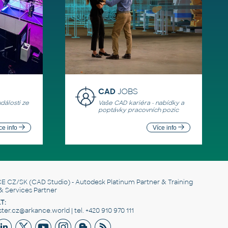
CAD
JOBS
události ze
Vaše CAD kariéra - nabídky a
poptávky pracovních pozic
ce info
Více info
E CZ/SK
(CAD Studio) - Autodesk Platinum Partner & Training
& Services Partner
T:
er.cz@arkance.world | tel. +420 910 970 111