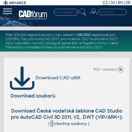
CZ
|
SK
|
EN
|
DE
Přes 123.000 registrovaných u nás, celkem
1.130.000
registrovaných
(CZ+EN)
. Tipy pro
AutoCAD 2027
, pro
Inventor 2027
a pro
Revit 2027
.
Nový
Kalkulátor nosníků
,
Spirograf generátor
a
Regresní křivky
v sekci
Převodníky
.
Kompletní
příkazy
a
proměnné AutoCADu 2027
.
RSS - soubory
Download CAD utilit
Download souborů
Download Česká vodařská šablona CAD Studio
pro AutoCAD Civil 3D 2011, V2, .DWT (VIP/ARK+):
[
+
všechny soubory
]