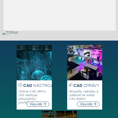
CAD
NÁSTROJE
CAD
ZPRÁVY
Online CAD, BIM a
Aktuality, nabídky a
GIS nástroje,
události ze světa
převodníky,
CAx řešení
prohlížeče
Více info
Více info