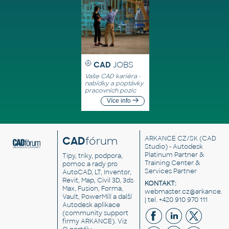
CAD
JOBS
Vaše CAD kariéra -
nabídky a poptávky
pracovních pozic
Více info
CAD
fórum
ARKANCE CZ/SK
(CAD
Studio) - Autodesk
Platinum Partner &
Tipy, triky, podpora,
Training Center &
pomoc a rady pro
Services Partner
AutoCAD, LT, Inventor,
Revit, Map, Civil 3D, 3ds
KONTAKT:
Max, Fusion, Forma,
webmaster.cz@arkance.w
Vault, PowerMill a další
| tel. +420 910 970 111
Autodesk aplikace
(community support
firmy ARKANCE). Viz