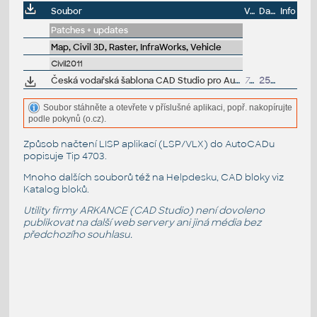
Soubor
Velikost
Datum
Info
Patches + updates
Map, Civil 3D, Raster, InfraWorks, Vehicle
Civil2011
Česká vodařská šablona CAD Studio pro AutoCAD Civil 3D 2011, V2, .DWT (VIP/ARK+)
729kB
25.8.2010
Soubor stáhněte a otevřete v příslušné aplikaci, popř. nakopírujte
podle pokynů (o.cz).
Způsob načtení LISP aplikací (LSP/VLX) do AutoCADu
popisuje
Tip 4703
.
Mnoho dalších souborů též na
Helpdesku
, CAD bloky viz
Katalog bloků
.
Utility firmy ARKANCE (CAD Studio) není dovoleno
publikovat na další web servery ani jiná média bez
předchozího souhlasu.