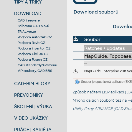
TIPY A TRIKY
Download souborů
DOWNLOAD
CAD freeware
Downloa
Knihovna CAD bloků
TRIAL verze
Podpora AutoCAD CZ
Soubor
Podpora Revit CZ
Patches + updates
Podpora Inventor CZ
Podpora Civil 3D CZ
MapGuide, Topobase,
Podpora Fusion CZ
--
CAD standardy/GGmenu
VIP soubory, CAD BBS
MapGuide Enterprise 2011 Ser
Soubor je spustitelná aplikace (EXE)
CAD+BIM BLOKY
Způsob načtení LISP aplikací (
PŘEVODNÍKY
Mnoho dalších souborů též na
He
ŠKOLENÍ | VÝUKA
Utility firmy ARKANCE (CAD Studi
VIDEO UKÁZKY
PRÁCE | KARIÉRA