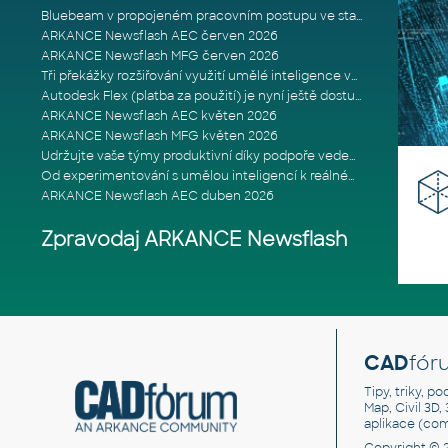
Bluebeam v propojeném pracovním postupu ve stavebnictví: Proč je int
ARKANCE Newsflash AEC červen 2026
ARKANCE Newsflash MFG červen 2026
Tři překážky rozšiřování využití umělé inteligence ve stavebním prům
Autodesk Flex (platba za použití) je nyní ještě dostupnější
ARKANCE Newsflash AEC květen 2026
ARKANCE Newsflash MFG květen 2026
Udržujte vaše týmy produktivní díky podpoře vedené odborníky
Od experimentování s umělou inteligencí k reálnému dopadu na podniká
ARKANCE Newsflash AEC duben 2026
Zpravodaj ARKANCE Newsflash
CAD
fór
Tipy, triky, p
Map, Civil 3D,
aplikace (co