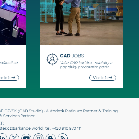
CAD
JOBS
události ze
Vaše CAD kariéra - nabídky a
poptávky pracovních pozic
ce info
Více info
E CZ/SK
(CAD Studio) - Autodesk Platinum Partner & Training
& Services Partner
T:
er.cz@arkance.world | tel. +420 910 970 111