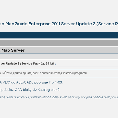
d MapGuide Enterprise 2011 Server Update 2 (Service Pa
 Map Server
ver Update 2 (Service Pack 2), 64-bit
. Můžete ji přímo spustit, popř. spuštěním zahájit instalaci programu.
LSP/VLX) do AutoCADu popisuje
Tip 4703
.
lpdesku
, CAD bloky viz
Katalog bloků
.
o) není dovoleno publikovat na další web servery ani jiná média bez pře