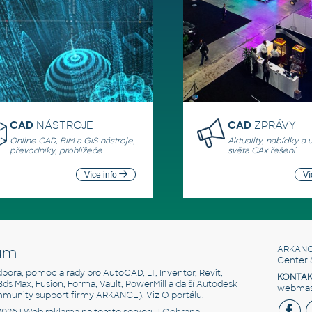
CAD
NÁSTROJE
CAD
ZPRÁVY
Online CAD, BIM a GIS nástroje,
Aktuality, nabídky a 
převodníky, prohlížeče
světa CAx řešení
Více info
Ví
um
ARKANC
Center 
odpora, pomoc a rady pro AutoCAD, LT, Inventor, Revit,
KONTAK
 3ds Max, Fusion, Forma, Vault, PowerMill a další Autodesk
webmast
mmunity support firmy ARKANCE). Viz
O portálu
.