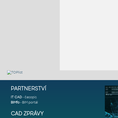
PARTNERSTVÍ
IT CAD
- časopis
BIMfo
- BIM portál
CAD ZPRÁVY