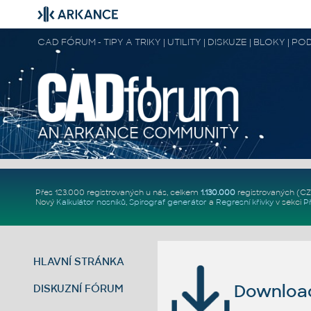
CAD FÓRUM - TIPY A TRIKY | UTILITY | DISKUZE | BLOKY |
Přes 123.000 registrovaných u nás, celkem
1.130.000
registrovaných (C
Nový
Kalkulátor nosníků
,
Spirograf generátor
a
Regresní křivky
v sekci
P
HLAVNÍ STRÁNKA
Download 
DISKUZNÍ FÓRUM