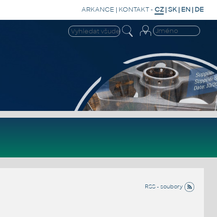
ARKANCE
|
KONTAKT
-
CZ
|
SK
|
EN
|
DE
RSS - soubory