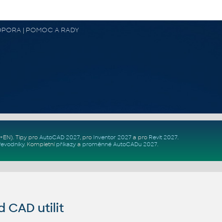
 PODPORA | POMOC A RADY
Z+EN)
. Tipy pro
AutoCAD 2027
, pro
Inventor 2027
a pro
Revit 2027
.
řevodníky
.
Kompletní
příkazy
a
proměnné AutoCADu 2027
.
CAD utilit