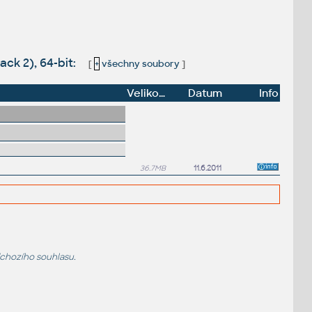
ck 2), 64-bit:
[
+
všechny soubory
]
Velikost
Datum
Info
36.7MB
11.6.2011
dchozího souhlasu.