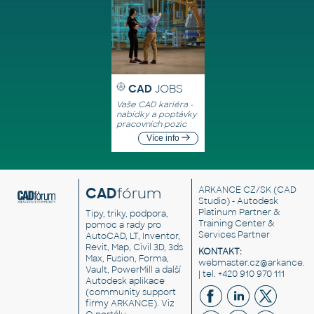
CAD
JOBS
Vaše CAD kariéra -
nabídky a poptávky
pracovních pozic
Více info
CAD
fórum
ARKANCE CZ/SK
(CAD
Studio) - Autodesk
Platinum Partner &
Tipy, triky, podpora,
Training Center &
pomoc a rady pro
Services Partner
AutoCAD, LT, Inventor,
Revit, Map, Civil 3D, 3ds
KONTAKT:
Max, Fusion, Forma,
webmaster.cz@arkance.w
Vault, PowerMill a další
| tel. +420 910 970 111
Autodesk aplikace
(community support
firmy ARKANCE). Viz