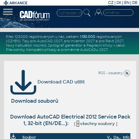
CZ
|
SK
|
EN
|
DE
Přes 123.000 registrovaných u nás, celkem
1.130.000
registrovaných
(CZ+EN)
. Tipy pro
AutoCAD 2027
, pro
Inventor 2027
a pro
Revit 2027
.
Nový
Kalkulátor nosníků
,
Spirograf generátor
a
Regresní křivky
v sekci
Převodníky
.
Kompletní
příkazy
a
proměnné AutoCADu 2027
.
RSS - soubory
Download CAD utilit
Download souborů
Download AutoCAD Electrical 2012 Service Pack
1, 32-bit (EN/DE...):
[
+
všechny soubory
]
Soubor
Velikost
Datum
Info