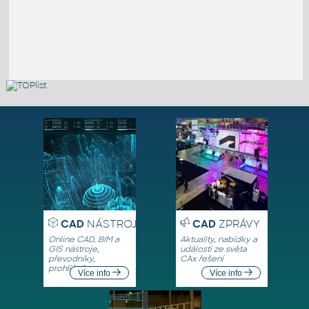
CAD
NÁSTROJE
CAD
ZPRÁVY
Online CAD, BIM a
Aktuality, nabídky a
GIS nástroje,
události ze světa
převodníky,
CAx řešení
prohlížeče
Více info
Více info