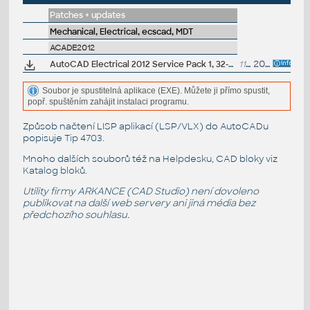
Patches + updates
Mechanical, Electrical, ecscad, MDT
ACADE2012
AutoCAD Electrical 2012 Service Pack 1, 32-bit (EN/DE...)
11.8MB
20.9.2011
Soubor je spustitelná aplikace (EXE). Můžete ji přímo spustit,
popř. spuštěním zahájit instalaci programu.
Způsob načtení LISP aplikací (LSP/VLX) do AutoCADu
popisuje
Tip 4703
.
Mnoho dalších souborů též na
Helpdesku
, CAD bloky viz
Katalog bloků
.
Utility firmy ARKANCE (CAD Studio) není dovoleno
publikovat na další web servery ani jiná média bez
předchozího souhlasu.