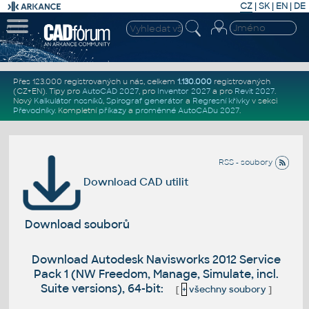
CZ
|
SK
|
EN
|
DE
Přes 123.000 registrovaných u nás, celkem
1.130.000
registrovaných
(CZ+EN)
. Tipy pro
AutoCAD 2027
, pro
Inventor 2027
a pro
Revit 2027
.
Nový
Kalkulátor nosníků
,
Spirograf generátor
a
Regresní křivky
v sekci
Převodníky
.
Kompletní
příkazy
a
proměnné AutoCADu 2027
.
RSS - soubory
Download CAD utilit
Download souborů
Download Autodesk Navisworks 2012 Service
Pack 1 (NW Freedom, Manage, Simulate, incl.
Suite versions), 64-bit:
[
+
všechny soubory
]