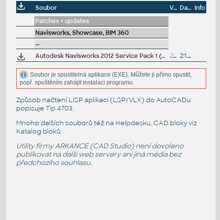
Soubor
Velikost
Datum
Info
Patches + updates
Navisworks, Showcase, BIM 360
--
Autodesk Navisworks 2012 Service Pack 1 (NW Freedom, Manage, Simulate, incl. Suite versions), 64-bit
257MB
21.9.2011
Soubor je spustitelná aplikace (EXE). Můžete ji přímo spustit,
popř. spuštěním zahájit instalaci programu.
Způsob načtení LISP aplikací (LSP/VLX) do AutoCADu
popisuje
Tip 4703
.
Mnoho dalších souborů též na
Helpdesku
, CAD bloky viz
Katalog bloků
.
Utility firmy ARKANCE (CAD Studio) není dovoleno
publikovat na další web servery ani jiná média bez
předchozího souhlasu.