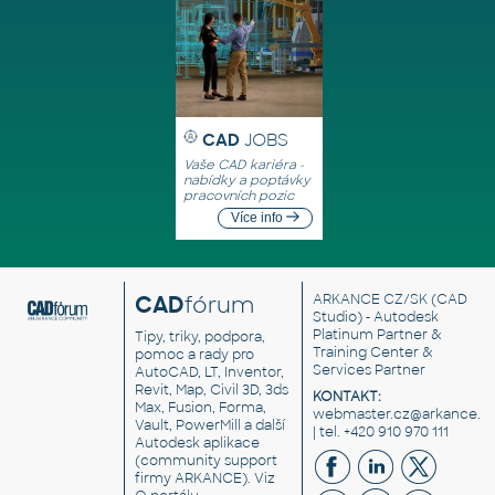
CAD
JOBS
Vaše CAD kariéra -
nabídky a poptávky
pracovních pozic
Více info
CAD
fórum
ARKANCE CZ/SK
(CAD
Studio) - Autodesk
Platinum Partner &
Tipy, triky, podpora,
Training Center &
pomoc a rady pro
Services Partner
AutoCAD, LT, Inventor,
Revit, Map, Civil 3D, 3ds
KONTAKT:
Max, Fusion, Forma,
webmaster.cz@arkance.w
Vault, PowerMill a další
| tel. +420 910 970 111
Autodesk aplikace
(community support
firmy ARKANCE). Viz