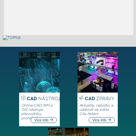
CAD
NÁSTROJE
CAD
ZPRÁVY
Online CAD, BIM a
Aktuality, nabídky a
GIS nástroje,
události ze světa
převodníky,
CAx řešení
prohlížeče
Více info
Více info