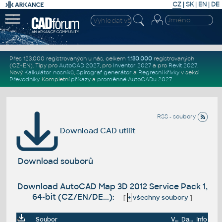
CZ
|
SK
|
EN
|
DE
Přes 123.000 registrovaných u nás, celkem
1.130.000
registrovaných
(CZ+EN)
. Tipy pro
AutoCAD 2027
, pro
Inventor 2027
a pro
Revit 2027
.
Nový
Kalkulátor nosníků
,
Spirograf generátor
a
Regresní křivky
v sekci
Převodníky
.
Kompletní
příkazy
a
proměnné AutoCADu 2027
.
RSS - soubory
Download CAD utilit
Download souborů
Download AutoCAD Map 3D 2012 Service Pack 1,
64-bit (CZ/EN/DE...):
[
+
všechny soubory
]
Soubor
Velikost
Datum
Info