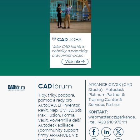
CAD
JOBS
Vaše CAD kariéra -
nabídky a poptávky
pracovních pozic
Více info
CAD
fórum
ARKANCE CZ/SK
(CAD
Studio) - Autodesk
Platinum Partner &
Tipy, triky, podpora,
Training Center &
pomoc a rady pro
Services Partner
AutoCAD, LT, Inventor,
Revit, Map, Civil 3D, 3ds
KONTAKT:
Max, Fusion, Forma,
webmaster.cz@arkance.w
Vault, PowerMill a další
| tel. +420 910 970 111
Autodesk aplikace
(community support
firmy ARKANCE). Viz