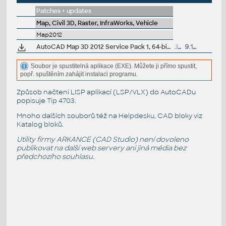
Patches + updates
Map, Civil 3D, Raster, InfraWorks, Vehicle
Map2012
AutoCAD Map 3D 2012 Service Pack 1, 64-bit (CZ/EN/DE...)
30MB
9.11.2011
Soubor je spustitelná aplikace (EXE). Můžete ji přímo spustit,
popř. spuštěním zahájit instalaci programu.
Způsob načtení LISP aplikací (LSP/VLX) do AutoCADu
popisuje
Tip 4703
.
Mnoho dalších souborů též na
Helpdesku
, CAD bloky viz
Katalog bloků
.
Utility firmy ARKANCE (CAD Studio) není dovoleno
publikovat na další web servery ani jiná média bez
předchozího souhlasu.