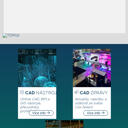
CAD
NÁSTROJE
CAD
ZPRÁVY
Online CAD, BIM a
Aktuality, nabídky a
GIS nástroje,
události ze světa
převodníky,
CAx řešení
prohlížeče
Více info
Více info