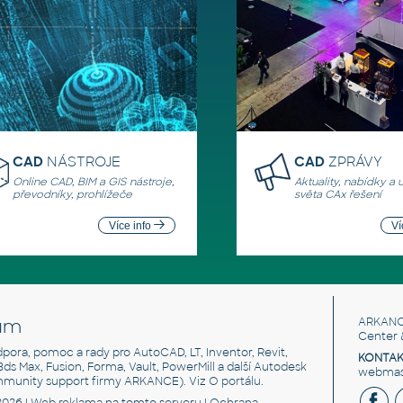
CAD
NÁSTROJE
CAD
ZPRÁVY
Online CAD, BIM a GIS nástroje,
Aktuality, nabídky a 
převodníky, prohlížeče
světa CAx řešení
Více info
Ví
um
ARKANC
Center 
odpora, pomoc a rady pro AutoCAD, LT, Inventor, Revit,
KONTAK
 3ds Max, Fusion, Forma, Vault, PowerMill a další Autodesk
webmast
mmunity support firmy ARKANCE). Viz
O portálu
.