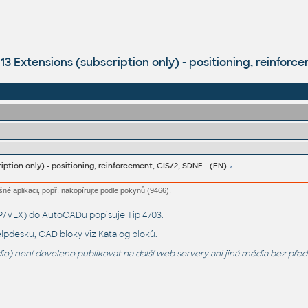
 Extensions (subscription only) - positioning, reinforce
iption only) - positioning, reinforcement, CIS/2, SDNF... (EN)
šné aplikaci, popř. nakopírujte podle pokynů (9466).
LSP/VLX) do AutoCADu popisuje
Tip 4703
.
lpdesku
, CAD bloky viz
Katalog bloků
.
o) není dovoleno publikovat na další web servery ani jiná média bez pře