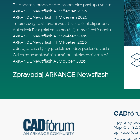
Bluebeam v propojeném pracovním postupu ve stavebnictví: Proč je int
ARKANCE Newsflash AEC červen 2026
ARKANCE Newsflash MFG červen 2026
Tři překážky rozšiřování využití umělé inteligence ve stavebním prům
Autodesk Flex (platba za použití) je nyní ještě dostupnější
ARKANCE Newsflash AEC květen 2026
ARKANCE Newsflash MFG květen 2026
Udržujte vaše týmy produktivní díky podpoře vedené odborníky
Od experimentování s umělou inteligencí k reálnému dopadu na podniká
ARKANCE Newsflash AEC duben 2026
Zpravodaj ARKANCE Newsflash
CAD
fór
Tipy, triky, p
Map, Civil 3D,
aplikace (co