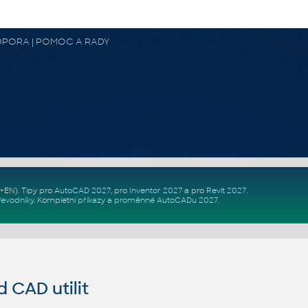
 PODPORA | POMOC A RADY
Z+EN)
. Tipy pro
AutoCAD 2027
, pro
Inventor 2027
a pro
Revit 2027
.
řevodníky
.
Kompletní
příkazy
a
proměnné AutoCADu 2027
.
CAD utilit