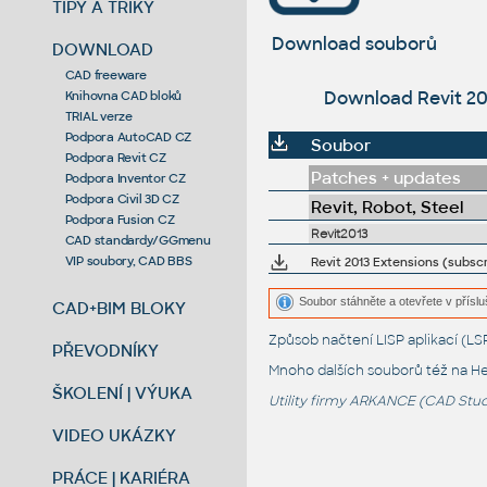
TIPY A TRIKY
Download souborů
DOWNLOAD
CAD freeware
Download Revit 2013
Knihovna CAD bloků
TRIAL verze
Podpora AutoCAD CZ
Soubor
Podpora Revit CZ
Patches + updates
Podpora Inventor CZ
Podpora Civil 3D CZ
Revit, Robot, Steel
Podpora Fusion CZ
Revit2013
CAD standardy/GGmenu
VIP soubory, CAD BBS
Revit 2013 Extensions (subscr
Soubor stáhněte a otevřete v příslu
CAD+BIM BLOKY
Způsob načtení LISP aplikací (
PŘEVODNÍKY
Mnoho dalších souborů též na
He
ŠKOLENÍ | VÝUKA
Utility firmy ARKANCE (CAD Studi
VIDEO UKÁZKY
PRÁCE | KARIÉRA