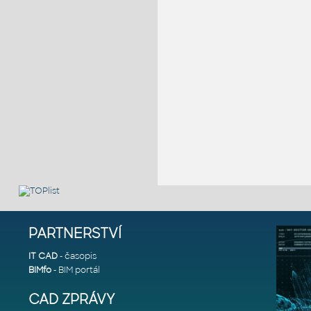
PARTNERSTVÍ
IT CAD
- časopis
BIMfo
- BIM portál
CAD ZPRÁVY