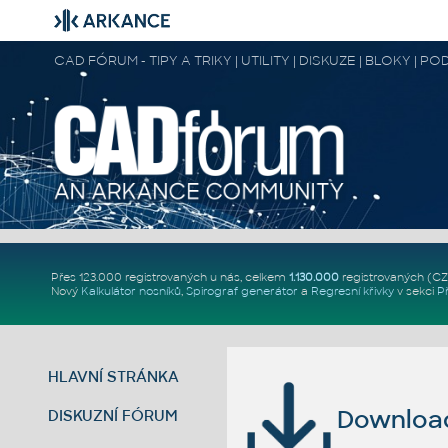
CAD FÓRUM - TIPY A TRIKY | UTILITY | DISKUZE | BLOKY |
Přes 123.000 registrovaných u nás, celkem
1.130.000
registrovaných (C
Nový
Kalkulátor nosníků
,
Spirograf generátor
a
Regresní křivky
v sekci
P
HLAVNÍ STRÁNKA
Download 
DISKUZNÍ FÓRUM