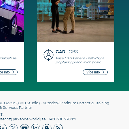
CAD
JOBS
události ze
Vaše CAD kariéra - nabídky a
poptávky pracovních pozic
ce info
Více info
E CZ/SK
(CAD Studio) - Autodesk Platinum Partner & Training
& Services Partner
T:
er.cz@arkance.world | tel. +420 910 970 111