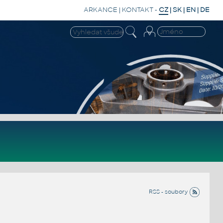
ARKANCE
|
KONTAKT
-
CZ
|
SK
|
EN
|
DE
RSS - soubory