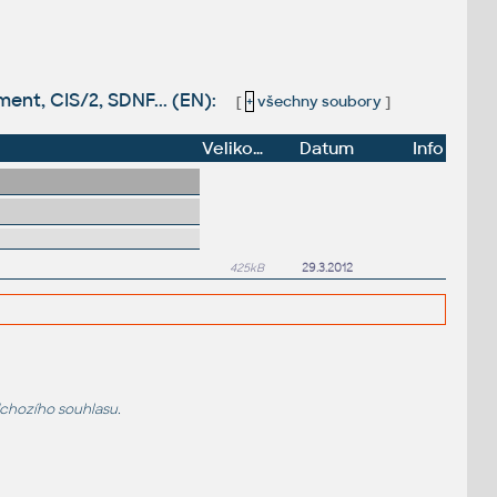
ment, CIS/2, SDNF... (EN):
[
+
všechny soubory
]
Velikost
Datum
Info
425kB
29.3.2012
dchozího souhlasu.