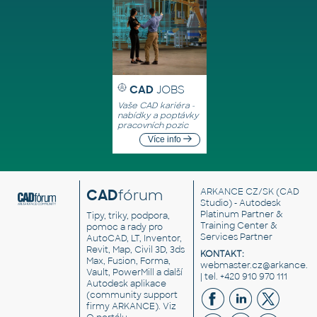
CAD
JOBS
Vaše CAD kariéra -
nabídky a poptávky
pracovních pozic
Více info
CAD
fórum
ARKANCE CZ/SK
(CAD
Studio) - Autodesk
Platinum Partner &
Tipy, triky, podpora,
Training Center &
pomoc a rady pro
Services Partner
AutoCAD, LT, Inventor,
Revit, Map, Civil 3D, 3ds
KONTAKT:
Max, Fusion, Forma,
webmaster.cz@arkance.w
Vault, PowerMill a další
| tel. +420 910 970 111
Autodesk aplikace
(community support
firmy ARKANCE). Viz