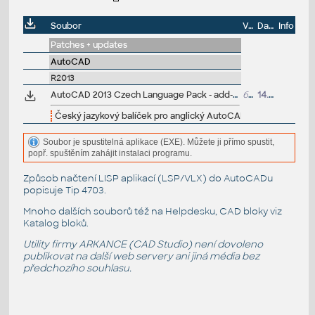
Soubor
Velikost
Datum
Info
Patches + updates
AutoCAD
R2013
AutoCAD 2013 Czech Language Pack - add-on installation for EN/DE/FR version of AutoCAD 2013 64-bit (standalone or Suite)
60MB
14.4.2012
Český jazykový balíček pro anglický AutoCAD 2013 64-bit
Soubor je spustitelná aplikace (EXE). Můžete ji přímo spustit,
popř. spuštěním zahájit instalaci programu.
Způsob načtení LISP aplikací (LSP/VLX) do AutoCADu
popisuje
Tip 4703
.
Mnoho dalších souborů též na
Helpdesku
, CAD bloky viz
Katalog bloků
.
Utility firmy ARKANCE (CAD Studio) není dovoleno
publikovat na další web servery ani jiná média bez
předchozího souhlasu.