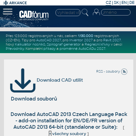
CZ
|
SK
|
EN
|
DE
Přes 123.000 registrovaných u nás, celkem
1.130.000
registrovaných
(CZ+EN)
. Tipy pro
AutoCAD 2027
, pro
Inventor 2027
a pro
Revit 2027
.
Nový
Kalkulátor nosníků
,
Spirograf generátor
a
Regresní křivky
v sekci
Převodníky
.
Kompletní
příkazy
a
proměnné AutoCADu 2027
.
RSS - soubory
Download CAD utilit
Download souborů
Download AutoCAD 2013 Czech Language Pack
- add-on installation for EN/DE/FR version of
AutoCAD 2013 64-bit (standalone or Suite):
[
+
všechny soubory
]