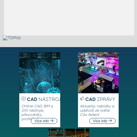
CAD
NÁSTROJE
CAD
ZPRÁVY
Online CAD, BIM a
Aktuality, nabídky a
GIS nástroje,
události ze světa
převodníky,
CAx řešení
prohlížeče
Více info
Více info