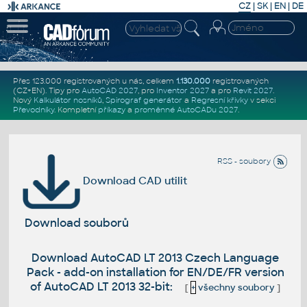
CZ
|
SK
|
EN
|
DE
Přes 123.000 registrovaných u nás, celkem
1.130.000
registrovaných
(CZ+EN)
. Tipy pro
AutoCAD 2027
, pro
Inventor 2027
a pro
Revit 2027
.
Nový
Kalkulátor nosníků
,
Spirograf generátor
a
Regresní křivky
v sekci
Převodníky
.
Kompletní
příkazy
a
proměnné AutoCADu 2027
.
RSS - soubory
Download CAD utilit
Download souborů
Download AutoCAD LT 2013 Czech Language
Pack - add-on installation for EN/DE/FR version
of AutoCAD LT 2013 32-bit:
[
+
všechny soubory
]