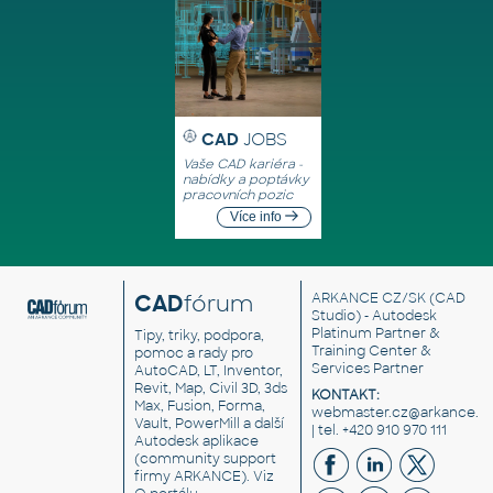
CAD
JOBS
Vaše CAD kariéra -
nabídky a poptávky
pracovních pozic
Více info
CAD
fórum
ARKANCE CZ/SK
(CAD
Studio) - Autodesk
Platinum Partner &
Tipy, triky, podpora,
Training Center &
pomoc a rady pro
Services Partner
AutoCAD, LT, Inventor,
Revit, Map, Civil 3D, 3ds
KONTAKT:
Max, Fusion, Forma,
webmaster.cz@arkance.w
Vault, PowerMill a další
| tel. +420 910 970 111
Autodesk aplikace
(community support
firmy ARKANCE). Viz