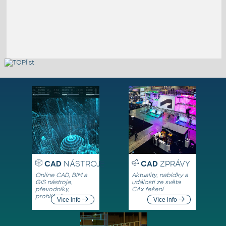
CAD
NÁSTROJE
CAD
ZPRÁVY
Online CAD, BIM a
Aktuality, nabídky a
GIS nástroje,
události ze světa
převodníky,
CAx řešení
prohlížeče
Více info
Více info