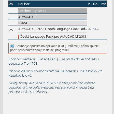
Soubor
Velikost
Datum
Info
Patches + updates
AutoCAD LT
R2013
AutoCAD LT 2013 Czech Language Pack - add-on installation for EN/DE/FR version of AutoCAD LT 2013 32-bit
46MB
14.4.2012
Český Language Pack pro AutoCAD LT 2013 EN, 32-bit
Soubor je spustitelná aplikace (EXE). Můžete ji přímo spustit,
popř. spuštěním zahájit instalaci programu.
Způsob načtení LISP aplikací (LSP/VLX) do AutoCADu
popisuje
Tip 4703
.
Mnoho dalších souborů též na
Helpdesku
, CAD bloky viz
Katalog bloků
.
Utility firmy ARKANCE (CAD Studio) není dovoleno
publikovat na další web servery ani jiná média bez
předchozího souhlasu.