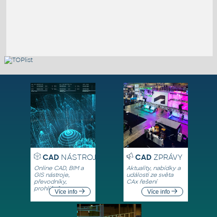
CAD
NÁSTROJE
CAD
ZPRÁVY
Online CAD, BIM a
Aktuality, nabídky a
GIS nástroje,
události ze světa
převodníky,
CAx řešení
prohlížeče
Více info
Více info