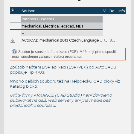
Soubor
Velikost
Datum
Info
Patches + updates
Mechanical, Electrical, ecscad, MDT
--
AutoCAD Mechanical 2013 Czech Language Pack - add-on installation for EN/DE/FR version of Mechanical 2013 32-bit (standalone or Suite)
102.5MB
3.5.2012
Soubor je spustitelná aplikace (EXE). Můžete ji přímo spustit,
popř. spuštěním zahájit instalaci programu.
Způsob načtení LISP aplikací (LSP/VLX) do AutoCADu
popisuje
Tip 4703
.
Mnoho dalších souborů též na
Helpdesku
, CAD bloky viz
Katalog bloků
.
Utility firmy ARKANCE (CAD Studio) není dovoleno
publikovat na další web servery ani jiná média bez
předchozího souhlasu.