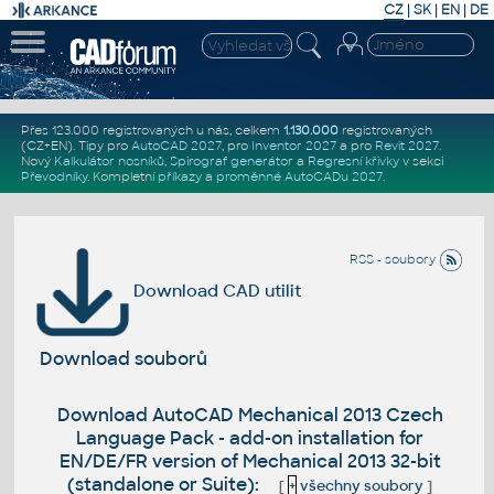
CZ
|
SK
|
EN
|
DE
Přes 123.000 registrovaných u nás, celkem
1.130.000
registrovaných
(CZ+EN)
. Tipy pro
AutoCAD 2027
, pro
Inventor 2027
a pro
Revit 2027
.
Nový
Kalkulátor nosníků
,
Spirograf generátor
a
Regresní křivky
v sekci
Převodníky
.
Kompletní
příkazy
a
proměnné AutoCADu 2027
.
RSS - soubory
Download CAD utilit
Download souborů
Download AutoCAD Mechanical 2013 Czech
Language Pack - add-on installation for
EN/DE/FR version of Mechanical 2013 32-bit
(standalone or Suite):
[
+
všechny soubory
]