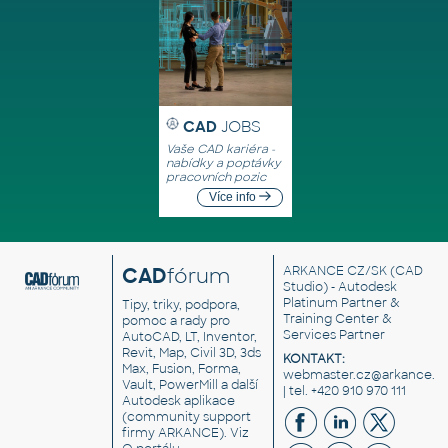
CAD
JOBS
Vaše CAD kariéra -
nabídky a poptávky
pracovních pozic
Více info
CAD
fórum
ARKANCE CZ/SK
(CAD
Studio) - Autodesk
Platinum Partner &
Tipy, triky, podpora,
Training Center &
pomoc a rady pro
Services Partner
AutoCAD, LT, Inventor,
Revit, Map, Civil 3D, 3ds
KONTAKT:
Max, Fusion, Forma,
webmaster.cz@arkance.w
Vault, PowerMill a další
| tel. +420 910 970 111
Autodesk aplikace
(community support
firmy ARKANCE). Viz