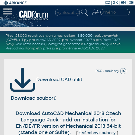
CZ
|
SK
|
EN
|
DE
Přes 123.000 registrovaných u nás, celkem
1.130.000
registrovaných
(CZ+EN)
. Tipy pro
AutoCAD 2027
, pro
Inventor 2027
a pro
Revit 2027
.
Nový
Kalkulátor nosníků
,
Spirograf generátor
a
Regresní křivky
v sekci
Převodníky
.
Kompletní
příkazy
a
proměnné AutoCADu 2027
.
RSS - soubory
Download CAD utilit
Download souborů
Download AutoCAD Mechanical 2013 Czech
Language Pack - add-on installation for
EN/DE/FR version of Mechanical 2013 64-bit
(standalone or Suite):
[
+
všechny soubory
]