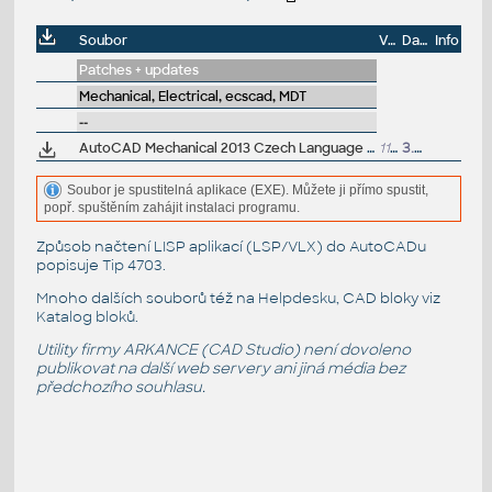
Soubor
Velikost
Datum
Info
Patches + updates
Mechanical, Electrical, ecscad, MDT
--
AutoCAD Mechanical 2013 Czech Language Pack - add-on installation for EN/DE/FR version of Mechanical 2013 64-bit (standalone or Suite)
119MB
3.5.2012
Soubor je spustitelná aplikace (EXE). Můžete ji přímo spustit,
popř. spuštěním zahájit instalaci programu.
Způsob načtení LISP aplikací (LSP/VLX) do AutoCADu
popisuje
Tip 4703
.
Mnoho dalších souborů též na
Helpdesku
, CAD bloky viz
Katalog bloků
.
Utility firmy ARKANCE (CAD Studio) není dovoleno
publikovat na další web servery ani jiná média bez
předchozího souhlasu.