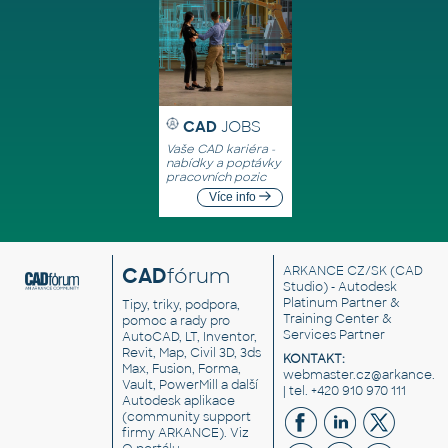
CAD
JOBS
Vaše CAD kariéra -
nabídky a poptávky
pracovních pozic
Více info
CAD
fórum
ARKANCE CZ/SK
(CAD
Studio) - Autodesk
Platinum Partner &
Tipy, triky, podpora,
Training Center &
pomoc a rady pro
Services Partner
AutoCAD, LT, Inventor,
Revit, Map, Civil 3D, 3ds
KONTAKT:
Max, Fusion, Forma,
webmaster.cz@arkance.w
Vault, PowerMill a další
| tel. +420 910 970 111
Autodesk aplikace
(community support
firmy ARKANCE). Viz