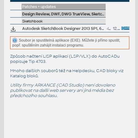
Patches + updates
Design Review, DWF, DWG TrueView, SketchBook, A360
Sketchbook
Autodesk SketchBook Designer 2013 SP1, 64-bit
48MB
12.4.2012
Soubor je spustitelná aplikace (EXE). Můžete ji přímo spustit,
popř. spuštěním zahájit instalaci programu.
Způsob načtení LISP aplikací (LSP/VLX) do AutoCADu
popisuje
Tip 4703
.
Mnoho dalších souborů též na
Helpdesku
, CAD bloky viz
Katalog bloků
.
Utility firmy ARKANCE (CAD Studio) není dovoleno
publikovat na další web servery ani jiná média bez
předchozího souhlasu.