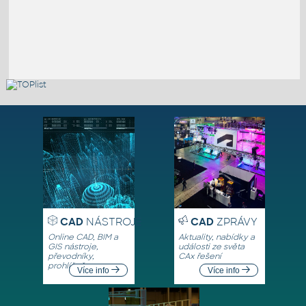
CAD
NÁSTROJE
CAD
ZPRÁVY
Online CAD, BIM a
Aktuality, nabídky a
GIS nástroje,
události ze světa
převodníky,
CAx řešení
prohlížeče
Více info
Více info