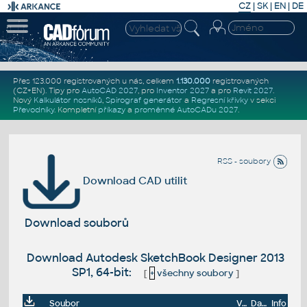
CZ
|
SK
|
EN
|
DE
Přes 123.000 registrovaných u nás, celkem
1.130.000
registrovaných
(CZ+EN)
. Tipy pro
AutoCAD 2027
, pro
Inventor 2027
a pro
Revit 2027
.
Nový
Kalkulátor nosníků
,
Spirograf generátor
a
Regresní křivky
v sekci
Převodníky
.
Kompletní
příkazy
a
proměnné AutoCADu 2027
.
RSS - soubory
Download CAD utilit
Download souborů
Download Autodesk SketchBook Designer 2013
SP1, 64-bit:
[
+
všechny soubory
]
Soubor
Velikost
Datum
Info