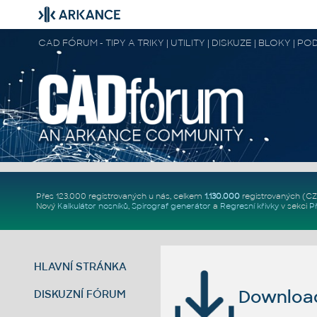
CAD FÓRUM - TIPY A TRIKY | UTILITY | DISKUZE | BLOKY |
Přes 123.000 registrovaných u nás, celkem
1.130.000
registrovaných (C
Nový
Kalkulátor nosníků
,
Spirograf generátor
a
Regresní křivky
v sekci
P
HLAVNÍ STRÁNKA
Download 
DISKUZNÍ FÓRUM