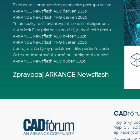
Bluebeam v propojeném pracovním postupu ve stavebnictví: Proč je int
ARKANCE Newsflash AEC červen 2026
ARKANCE Newsflash MFG červen 2026
Tři překážky rozšiřování využití umělé inteligence ve stavebním prům
Autodesk Flex (platba za použití) je nyní ještě dostupnější
ARKANCE Newsflash AEC květen 2026
ARKANCE Newsflash MFG květen 2026
Udržujte vaše týmy produktivní díky podpoře vedené odborníky
Od experimentování s umělou inteligencí k reálnému dopadu na podniká
ARKANCE Newsflash AEC duben 2026
Zpravodaj ARKANCE Newsflash
CAD
fór
Tipy, triky, p
Map, Civil 3D,
aplikace (co