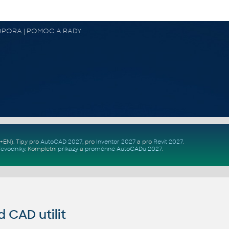
 PODPORA | POMOC A RADY
Z+EN)
. Tipy pro
AutoCAD 2027
, pro
Inventor 2027
a pro
Revit 2027
.
řevodníky
.
Kompletní
příkazy
a
proměnné AutoCADu 2027
.
CAD utilit