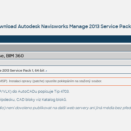
wnload Autodesk Navisworks Manage 2013 Service Pack 1
e, BIM 360
2013 Service Pack 1, 64-bit
(MSP). Instalaci opravy (patche) spustíte poklepáním na stažený soubor.
LSP/VLX) do AutoCADu popisuje
Tip 4703
.
lpdesku
, CAD bloky viz
Katalog bloků
.
o) není dovoleno publikovat na další web servery ani jiná média bez pře