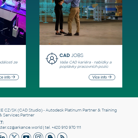
CAD
JOBS
události ze
Vaše CAD kariéra - nabídky a
poptávky pracovních pozic
ce info
Více info
E CZ/SK
(CAD Studio) - Autodesk Platinum Partner & Training
& Services Partner
T:
er.cz@arkance.world | tel. +420 910 970 111