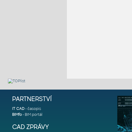
PARTNERSTVÍ
IT CAD
- časopis
BIMfo
- BIM portál
CAD ZPRÁVY