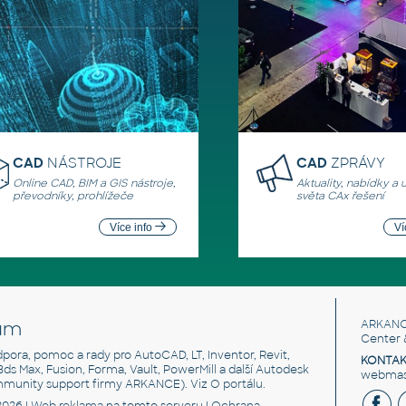
CAD
NÁSTROJE
CAD
ZPRÁVY
Online CAD, BIM a GIS nástroje,
Aktuality, nabídky a 
převodníky, prohlížeče
světa CAx řešení
Více info
Ví
um
ARKANC
Center 
odpora, pomoc a rady pro AutoCAD, LT, Inventor, Revit,
KONTAK
 3ds Max, Fusion, Forma, Vault, PowerMill a další Autodesk
webmast
mmunity support firmy ARKANCE). Viz
O portálu
.