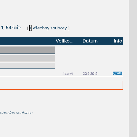
, 64-bit:
[
+
všechny soubory
]
Velikost
Datum
Info
344MB
20.6.2012
dchozího souhlasu.