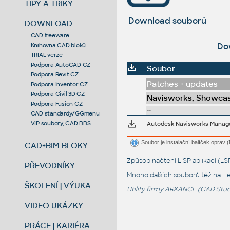
TIPY A TRIKY
Download souborů
DOWNLOAD
CAD freeware
Do
Knihovna CAD bloků
TRIAL verze
Podpora AutoCAD CZ
Soubor
Podpora Revit CZ
Patches + updates
Podpora Inventor CZ
Podpora Civil 3D CZ
Navisworks, Showcas
Podpora Fusion CZ
--
CAD standardy/GGmenu
VIP soubory, CAD BBS
Autodesk Navisworks Manage 
Soubor je instalační balíček oprav 
CAD+BIM BLOKY
Způsob načtení LISP aplikací (
PŘEVODNÍKY
Mnoho dalších souborů též na
He
ŠKOLENÍ | VÝUKA
Utility firmy ARKANCE (CAD Studi
VIDEO UKÁZKY
PRÁCE | KARIÉRA