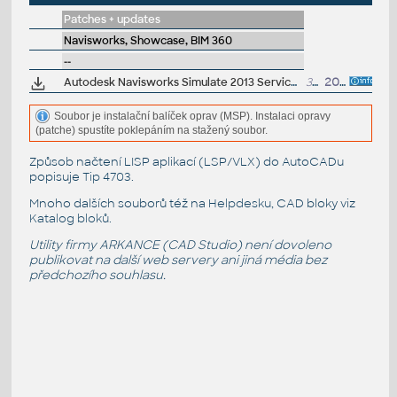
Patches + updates
Navisworks, Showcase, BIM 360
--
Autodesk Navisworks Simulate 2013 Service Pack 1, 64-bit
344MB
20.6.2012
Soubor je instalační balíček oprav (MSP). Instalaci opravy
(patche) spustíte poklepáním na stažený soubor.
Způsob načtení LISP aplikací (LSP/VLX) do AutoCADu
popisuje
Tip 4703
.
Mnoho dalších souborů též na
Helpdesku
, CAD bloky viz
Katalog bloků
.
Utility firmy ARKANCE (CAD Studio) není dovoleno
publikovat na další web servery ani jiná média bez
předchozího souhlasu.