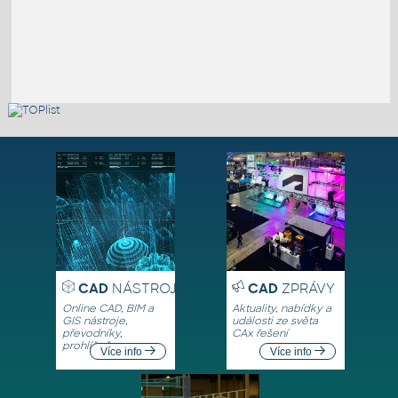
CAD
NÁSTROJE
CAD
ZPRÁVY
Online CAD, BIM a
Aktuality, nabídky a
GIS nástroje,
události ze světa
převodníky,
CAx řešení
prohlížeče
Více info
Více info