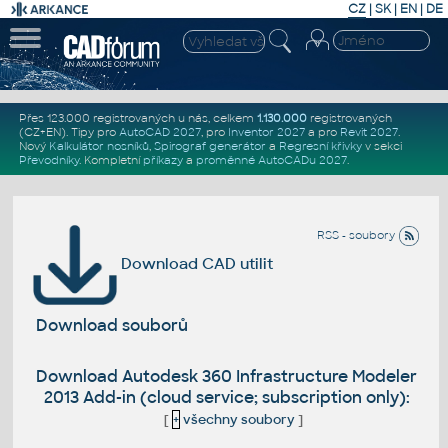
CZ
|
SK
|
EN
|
DE
Přes 123.000 registrovaných u nás, celkem
1.130.000
registrovaných
(CZ+EN)
. Tipy pro
AutoCAD 2027
, pro
Inventor 2027
a pro
Revit 2027
.
Nový
Kalkulátor nosníků
,
Spirograf generátor
a
Regresní křivky
v sekci
Převodníky
.
Kompletní
příkazy
a
proměnné AutoCADu 2027
.
RSS - soubory
Download CAD utilit
Download souborů
Download Autodesk 360 Infrastructure Modeler
2013 Add-in (cloud service; subscription only):
[
+
všechny soubory
]