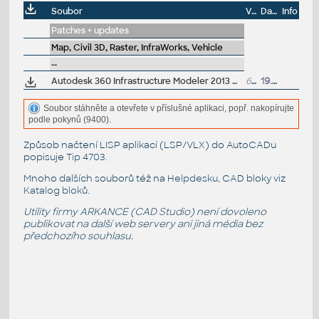
Soubor
Velikost
Datum
Info
Patches + updates
Map, Civil 3D, Raster, InfraWorks, Vehicle
--
Autodesk 360 Infrastructure Modeler 2013 Add-in (cloud service; subscription only)
64.8MB
19.6.2012
Soubor stáhněte a otevřete v příslušné aplikaci, popř. nakopírujte
podle pokynů (9400).
Způsob načtení LISP aplikací (LSP/VLX) do AutoCADu
popisuje
Tip 4703
.
Mnoho dalších souborů též na
Helpdesku
, CAD bloky viz
Katalog bloků
.
Utility firmy ARKANCE (CAD Studio) není dovoleno
publikovat na další web servery ani jiná média bez
předchozího souhlasu.