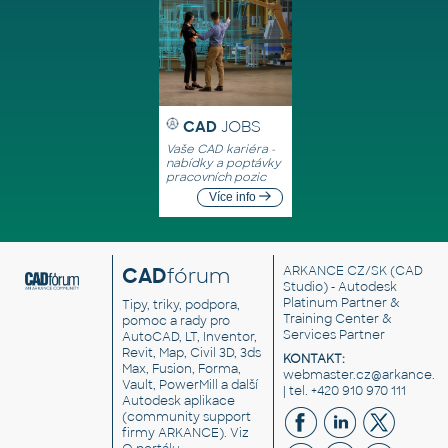
CAD
JOBS
Vaše CAD kariéra -
nabídky a poptávky
pracovních pozic
Více info
CAD
fórum
ARKANCE CZ/SK
(CAD
Studio) - Autodesk
Platinum Partner &
Tipy, triky, podpora,
Training Center &
pomoc a rady pro
Services Partner
AutoCAD, LT, Inventor,
Revit, Map, Civil 3D, 3ds
KONTAKT:
Max, Fusion, Forma,
webmaster.cz@arkance.w
Vault, PowerMill a další
| tel. +420 910 970 111
Autodesk aplikace
(community support
firmy ARKANCE). Viz