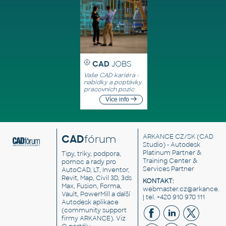
CAD
JOBS
Vaše CAD kariéra -
nabídky a poptávky
pracovních pozic
Více info
CAD
fórum
ARKANCE CZ/SK
(CAD
Studio) - Autodesk
Platinum Partner &
Tipy, triky, podpora,
Training Center &
pomoc a rady pro
Services Partner
AutoCAD, LT, Inventor,
Revit, Map, Civil 3D, 3ds
KONTAKT:
Max, Fusion, Forma,
webmaster.cz@arkance.w
Vault, PowerMill a další
| tel. +420 910 970 111
Autodesk aplikace
(community support
firmy ARKANCE). Viz