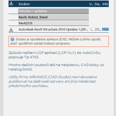
Soubor
Velikost
Datum
Info
Patches + updates
Revit, Robot, Steel
Revit2013
Autodesk Revit Structure 2013 Update 1 (SP1), EN/CZ, 64-bit (build 20120716_1115
71MB
20.7.2012
Soubor je spustitelná aplikace (EXE). Můžete ji přímo spustit,
popř. spuštěním zahájit instalaci programu.
Způsob načtení LISP aplikací (LSP/VLX) do AutoCADu
popisuje
Tip 4703
.
Mnoho dalších souborů též na
Helpdesku
, CAD bloky viz
Katalog bloků
.
Utility firmy ARKANCE (CAD Studio) není dovoleno
publikovat na další web servery ani jiná média bez
předchozího souhlasu.