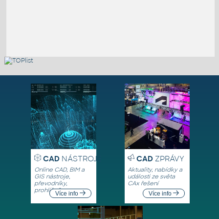
CAD
NÁSTROJE
CAD
ZPRÁVY
Online CAD, BIM a
Aktuality, nabídky a
GIS nástroje,
události ze světa
převodníky,
CAx řešení
prohlížeče
Více info
Více info