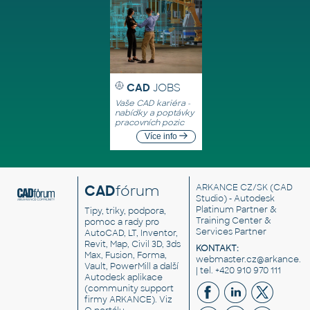
CAD
JOBS
Vaše CAD kariéra -
nabídky a poptávky
pracovních pozic
Více info
CAD
fórum
ARKANCE CZ/SK
(CAD
Studio) - Autodesk
Platinum Partner &
Tipy, triky, podpora,
Training Center &
pomoc a rady pro
Services Partner
AutoCAD, LT, Inventor,
Revit, Map, Civil 3D, 3ds
KONTAKT:
Max, Fusion, Forma,
webmaster.cz@arkance.w
Vault, PowerMill a další
| tel. +420 910 970 111
Autodesk aplikace
(community support
firmy ARKANCE). Viz