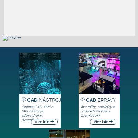
CAD
NÁSTROJE
CAD
ZPRÁVY
Online CAD, BIM a
Aktuality, nabídky a
GIS nástroje,
události ze světa
převodníky,
CAx řešení
prohlížeče
Více info
Více info