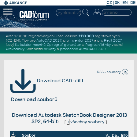
CZ
|
SK
|
EN
|
DE
Přes 123.000 registrovaných u nás, celkem
1.130.000
registrovaných
(CZ+EN)
. Tipy pro
AutoCAD 2027
, pro
Inventor 2027
a pro
Revit 2027
.
Nový
Kalkulátor nosníků
,
Spirograf generátor
a
Regresní křivky
v sekci
Převodníky
.
Kompletní
příkazy
a
proměnné AutoCADu 2027
.
RSS - soubory
Download CAD utilit
Download souborů
Download Autodesk SketchBook Designer 2013
SP2, 64-bit:
[
+
všechny soubory
]
Soubor
Velikost
Datum
Info