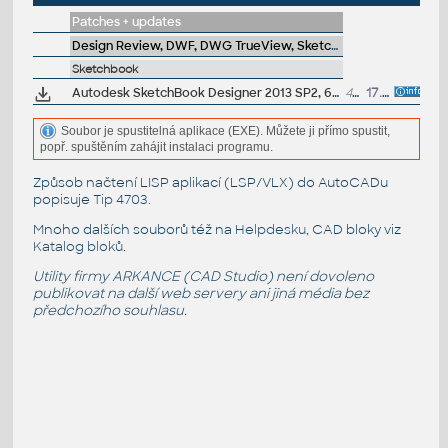
Patches + updates
Design Review, DWF, DWG TrueView, SketchBook, A360
Sketchbook
Autodesk SketchBook Designer 2013 SP2, 64-bit
48MB
17.7.2012
Soubor je spustitelná aplikace (EXE). Můžete ji přímo spustit,
popř. spuštěním zahájit instalaci programu.
Způsob načtení LISP aplikací (LSP/VLX) do AutoCADu
popisuje
Tip 4703
.
Mnoho dalších souborů též na
Helpdesku
, CAD bloky viz
Katalog bloků
.
Utility firmy ARKANCE (CAD Studio) není dovoleno
publikovat na další web servery ani jiná média bez
předchozího souhlasu.