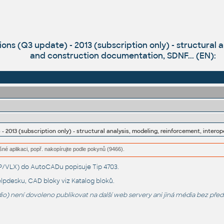
ns (Q3 update) - 2013 (subscription only) - structural an
and construction documentation, SDNF... (EN):
šné aplikaci, popř. nakopírujte podle pokynů (9466).
LSP/VLX) do AutoCADu popisuje
Tip 4703
.
lpdesku
, CAD bloky viz
Katalog bloků
.
o) není dovoleno publikovat na další web servery ani jiná média bez pře