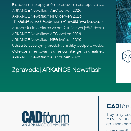
Bluebeam v propojeném pracovním postupu ve stavebnictví: Proč je int
ARKANCE Newsflash AEC červen 2026
ARKANCE Newsflash MFG červen 2026
Tři překážky rozšiřování využití umělé inteligence ve stavebním prům
Autodesk Flex (platba za použití) je nyní ještě dostupnější
ARKANCE Newsflash AEC květen 2026
ARKANCE Newsflash MFG květen 2026
Udržujte vaše týmy produktivní díky podpoře vedené odborníky
Od experimentování s umělou inteligencí k reálnému dopadu na podniká
ARKANCE Newsflash AEC duben 2026
Zpravodaj ARKANCE Newsflash
CAD
fór
Tipy, triky, p
Map, Civil 3D,
aplikace (co