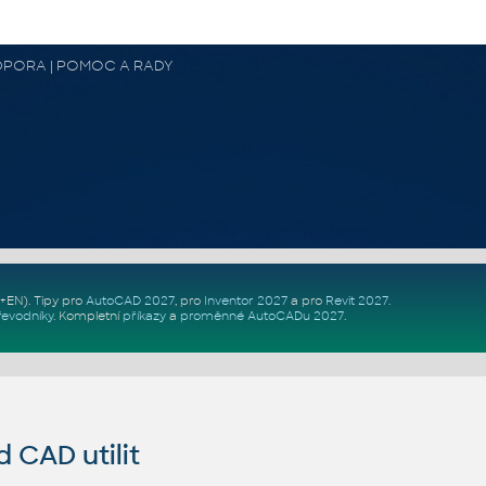
 PODPORA | POMOC A RADY
Z+EN)
. Tipy pro
AutoCAD 2027
, pro
Inventor 2027
a pro
Revit 2027
.
řevodníky
.
Kompletní
příkazy
a
proměnné AutoCADu 2027
.
CAD utilit