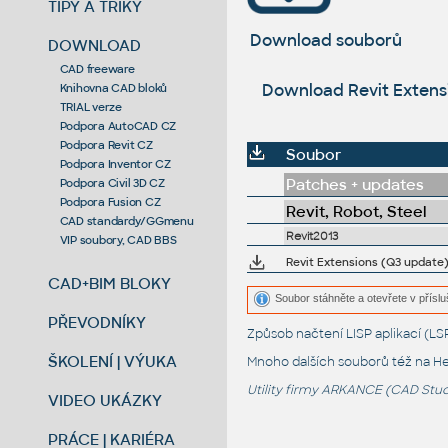
TIPY A TRIKY
Download souborů
DOWNLOAD
CAD freeware
Download Revit Extensio
Knihovna CAD bloků
TRIAL verze
Podpora AutoCAD CZ
Podpora Revit CZ
Soubor
Podpora Inventor CZ
Patches + updates
Podpora Civil 3D CZ
Podpora Fusion CZ
Revit, Robot, Steel
CAD standardy/GGmenu
Revit2013
VIP soubory, CAD BBS
CAD+BIM BLOKY
Soubor stáhněte a otevřete v příslu
PŘEVODNÍKY
Způsob načtení LISP aplikací (
ŠKOLENÍ | VÝUKA
Mnoho dalších souborů též na
He
Utility firmy ARKANCE (CAD Studi
VIDEO UKÁZKY
PRÁCE | KARIÉRA