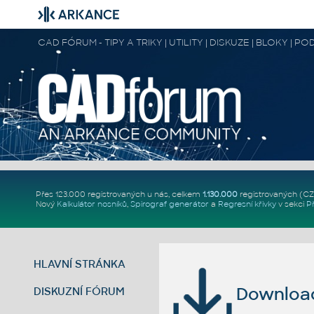
CAD FÓRUM - TIPY A TRIKY | UTILITY | DISKUZE | BLOKY |
Přes 123.000 registrovaných u nás, celkem
1.130.000
registrovaných (C
Nový
Kalkulátor nosníků
,
Spirograf generátor
a
Regresní křivky
v sekci
P
HLAVNÍ STRÁNKA
Download 
DISKUZNÍ FÓRUM