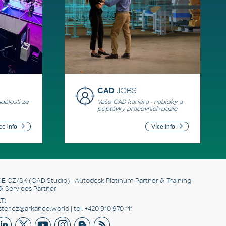
CAD
JOBS
události ze
Vaše CAD kariéra - nabídky a
poptávky pracovních pozic
ce info
Více info
E CZ/SK
(CAD Studio) - Autodesk Platinum Partner & Training
& Services Partner
T:
er.cz@arkance.world | tel. +420 910 970 111