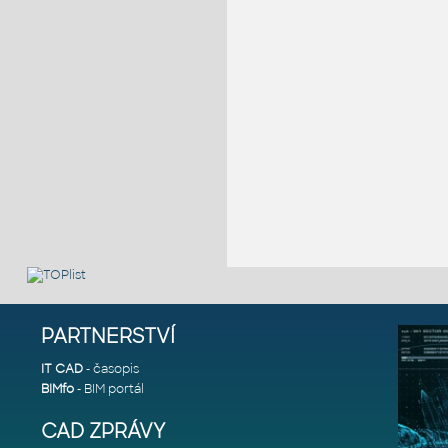
PARTNERSTVÍ
IT CAD
- časopis
BIMfo
- BIM portál
CAD ZPRÁVY