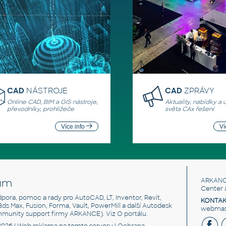
CAD
NÁSTROJE
CAD
ZPRÁVY
Online CAD, BIM a GIS nástroje,
Aktuality, nabídky a 
převodníky, prohlížeče
světa CAx řešení
Více info
Ví
um
ARKANC
Center 
odpora, pomoc a rady pro AutoCAD, LT, Inventor, Revit,
KONTAK
 3ds Max, Fusion, Forma, Vault, PowerMill a další Autodesk
webmast
mmunity support firmy ARKANCE). Viz
O portálu
.