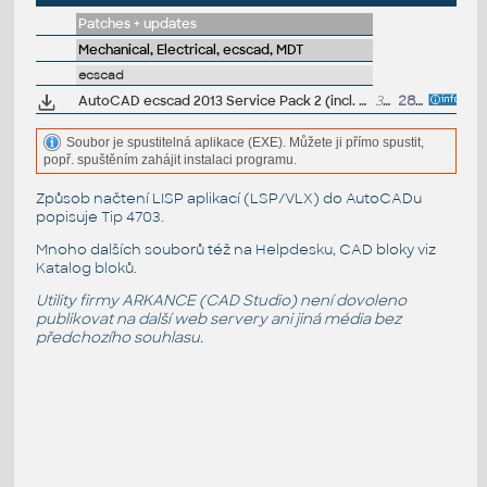
Patches + updates
Mechanical, Electrical, ecscad, MDT
ecscad
AutoCAD ecscad 2013 Service Pack 2 (incl. SP1)
34MB
28.5.2013
Soubor je spustitelná aplikace (EXE). Můžete ji přímo spustit,
popř. spuštěním zahájit instalaci programu.
Způsob načtení LISP aplikací (LSP/VLX) do AutoCADu
popisuje
Tip 4703
.
Mnoho dalších souborů též na
Helpdesku
, CAD bloky viz
Katalog bloků
.
Utility firmy ARKANCE (CAD Studio) není dovoleno
publikovat na další web servery ani jiná média bez
předchozího souhlasu.