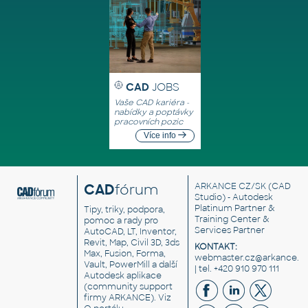
CAD
JOBS
Vaše CAD kariéra -
nabídky a poptávky
pracovních pozic
Více info
CAD
fórum
ARKANCE CZ/SK
(CAD
Studio) - Autodesk
Platinum Partner &
Tipy, triky, podpora,
Training Center &
pomoc a rady pro
Services Partner
AutoCAD, LT, Inventor,
Revit, Map, Civil 3D, 3ds
KONTAKT:
Max, Fusion, Forma,
webmaster.cz@arkance.w
Vault, PowerMill a další
| tel. +420 910 970 111
Autodesk aplikace
(community support
firmy ARKANCE). Viz