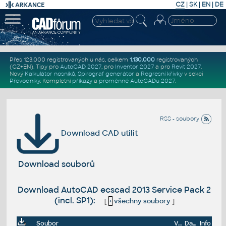
CZ
|
SK
|
EN
|
DE
Přes 123.000 registrovaných u nás, celkem
1.130.000
registrovaných
(CZ+EN)
. Tipy pro
AutoCAD 2027
, pro
Inventor 2027
a pro
Revit 2027
.
Nový
Kalkulátor nosníků
,
Spirograf generátor
a
Regresní křivky
v sekci
Převodníky
.
Kompletní
příkazy
a
proměnné AutoCADu 2027
.
RSS - soubory
Download CAD utilit
Download souborů
Download AutoCAD ecscad 2013 Service Pack 2
(incl. SP1):
[
+
všechny soubory
]
Soubor
Velikost
Datum
Info