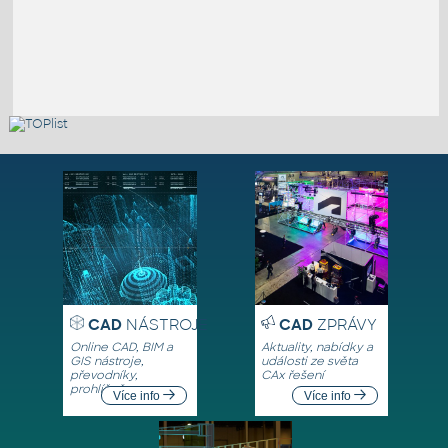
CAD
NÁSTROJE
CAD
ZPRÁVY
Online CAD, BIM a
Aktuality, nabídky a
GIS nástroje,
události ze světa
převodníky,
CAx řešení
prohlížeče
Více info
Více info