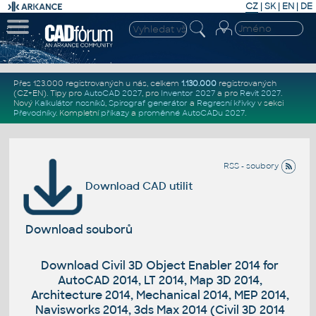
CZ
|
SK
|
EN
|
DE
Přes 123.000 registrovaných u nás, celkem
1.130.000
registrovaných
(CZ+EN)
. Tipy pro
AutoCAD 2027
, pro
Inventor 2027
a pro
Revit 2027
.
Nový
Kalkulátor nosníků
,
Spirograf generátor
a
Regresní křivky
v sekci
Převodníky
.
Kompletní
příkazy
a
proměnné AutoCADu 2027
.
RSS - soubory
Download CAD utilit
Download souborů
Download Civil 3D Object Enabler 2014 for
AutoCAD 2014, LT 2014, Map 3D 2014,
Architecture 2014, Mechanical 2014, MEP 2014,
Navisworks 2014, 3ds Max 2014 (Civil 3D 2014