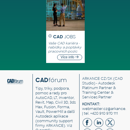
CAD
JOBS
Vaše CAD kariéra -
nabídky a poptávky
pracovních pozic
Více info
CAD
fórum
ARKANCE CZ/SK
(CAD
Studio) - Autodesk
Platinum Partner &
Tipy, triky, podpora,
Training Center &
pomoc a rady pro
Services Partner
AutoCAD, LT, Inventor,
Revit, Map, Civil 3D, 3ds
KONTAKT:
Max, Fusion, Forma,
webmaster.cz@arkance.w
Vault, PowerMill a další
| tel. +420 910 970 111
Autodesk aplikace
(community support
firmy ARKANCE). Viz