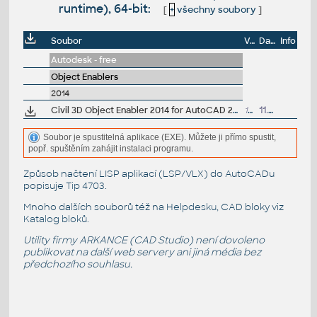
runtime), 64-bit:
[
+
všechny soubory
]
Soubor
Velikost
Datum
Info
Autodesk - free
Object Enablers
2014
Civil 3D Object Enabler 2014 for AutoCAD 2014, LT 2014, Map 3D 2014, Architecture 2014, Mechanical 2014, MEP 2014, Navisworks 2014, 3ds Max 2014 (Civil 3D 2014 runtime), 64-bit
177MB
11.10.2013
Soubor je spustitelná aplikace (EXE). Můžete ji přímo spustit,
popř. spuštěním zahájit instalaci programu.
Způsob načtení LISP aplikací (LSP/VLX) do AutoCADu
popisuje
Tip 4703
.
Mnoho dalších souborů též na
Helpdesku
, CAD bloky viz
Katalog bloků
.
Utility firmy ARKANCE (CAD Studio) není dovoleno
publikovat na další web servery ani jiná média bez
předchozího souhlasu.