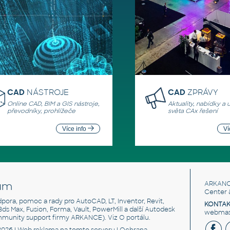
CAD
NÁSTROJE
CAD
ZPRÁVY
Online CAD, BIM a GIS nástroje,
Aktuality, nabídky a 
převodníky, prohlížeče
světa CAx řešení
Více info
Ví
um
ARKANC
Center 
odpora, pomoc a rady pro AutoCAD, LT, Inventor, Revit,
KONTAK
 3ds Max, Fusion, Forma, Vault, PowerMill a další Autodesk
webmast
mmunity support firmy ARKANCE). Viz
O portálu
.