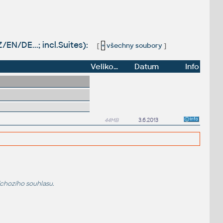
EN/DE...; incl.Suites):
[
+
všechny soubory
]
Velikost
Datum
Info
44MB
3.6.2013
dchozího souhlasu.