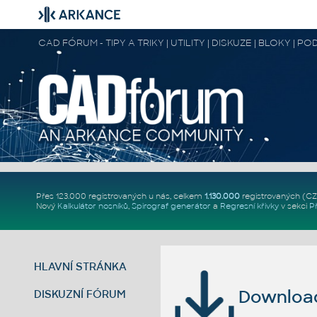
CAD FÓRUM - TIPY A TRIKY | UTILITY | DISKUZE | BLOKY |
Přes 123.000 registrovaných u nás, celkem
1.130.000
registrovaných (C
Nový
Kalkulátor nosníků
,
Spirograf generátor
a
Regresní křivky
v sekci
P
HLAVNÍ STRÁNKA
Download 
DISKUZNÍ FÓRUM