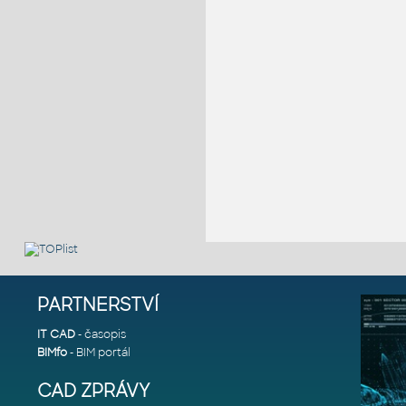
PARTNERSTVÍ
IT CAD
- časopis
BIMfo
- BIM portál
CAD ZPRÁVY