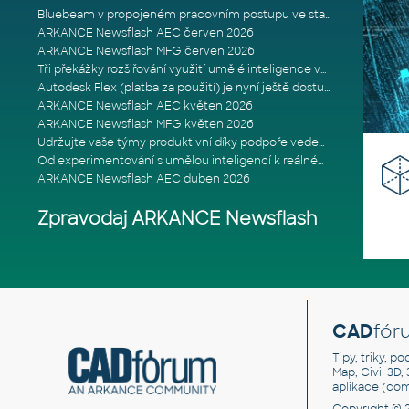
Bluebeam v propojeném pracovním postupu ve stavebnictví: Proč je int
ARKANCE Newsflash AEC červen 2026
ARKANCE Newsflash MFG červen 2026
Tři překážky rozšiřování využití umělé inteligence ve stavebním prům
Autodesk Flex (platba za použití) je nyní ještě dostupnější
ARKANCE Newsflash AEC květen 2026
ARKANCE Newsflash MFG květen 2026
Udržujte vaše týmy produktivní díky podpoře vedené odborníky
Od experimentování s umělou inteligencí k reálnému dopadu na podniká
ARKANCE Newsflash AEC duben 2026
Zpravodaj ARKANCE Newsflash
CAD
fór
Tipy, triky, p
Map, Civil 3D,
aplikace (co