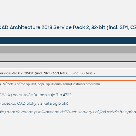
 Architecture 2013 Service Pack 2, 32-bit (incl. SP1; CZ/
vice Pack 2, 32-bit (incl. SP1; CZ/EN/DE...; incl.Suites)
. Můžete ji přímo spustit, popř. spuštěním zahájit instalaci programu.
LSP/VLX) do AutoCADu popisuje
Tip 4703
.
lpdesku
, CAD bloky viz
Katalog bloků
.
o) není dovoleno publikovat na další web servery ani jiná média bez pře