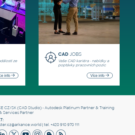
CAD
JOBS
události ze
Vaše CAD kariéra - nabídky a
poptávky pracovních pozic
ce info
Více info
E CZ/SK
(CAD Studio) - Autodesk Platinum Partner & Training
& Services Partner
T:
er.cz@arkance.world | tel. +420 910 970 111