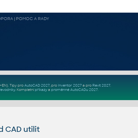
 PODPORA | POMOC A RADY
Z+EN)
. Tipy pro
AutoCAD 2027
, pro
Inventor 2027
a pro
Revit 2027
.
řevodníky
.
Kompletní
příkazy
a
proměnné AutoCADu 2027
.
CAD utilit