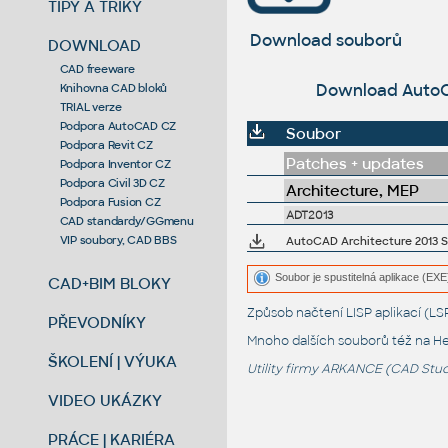
TIPY A TRIKY
Download souborů
DOWNLOAD
CAD freeware
Download AutoCAD
Knihovna CAD bloků
TRIAL verze
Podpora AutoCAD CZ
Soubor
Podpora Revit CZ
Patches + updates
Podpora Inventor CZ
Podpora Civil 3D CZ
Architecture, MEP
Podpora Fusion CZ
ADT2013
CAD standardy/GGmenu
VIP soubory, CAD BBS
AutoCAD Architecture 2013 Ser
Soubor je spustitelná aplikace (EXE)
CAD+BIM BLOKY
Způsob načtení LISP aplikací (
PŘEVODNÍKY
Mnoho dalších souborů též na
He
ŠKOLENÍ | VÝUKA
Utility firmy ARKANCE (CAD Studi
VIDEO UKÁZKY
PRÁCE | KARIÉRA