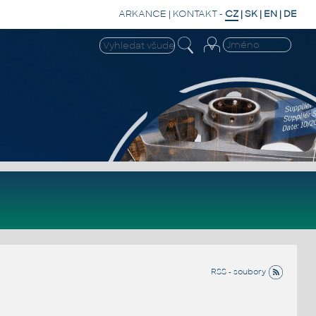
ARKANCE
|
KONTAKT
-
CZ
|
SK
|
EN
|
DE
RSS - soubory