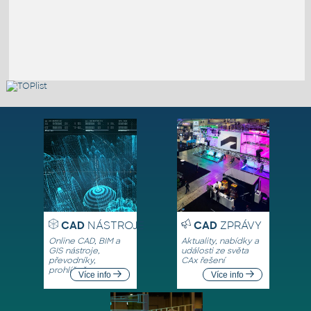
CAD
NÁSTROJE
CAD
ZPRÁVY
Online CAD, BIM a
Aktuality, nabídky a
GIS nástroje,
události ze světa
převodníky,
CAx řešení
prohlížeče
Více info
Více info