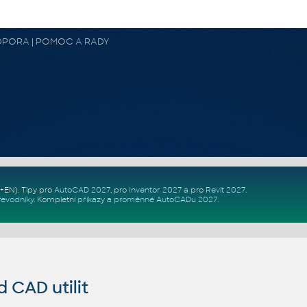
 PODPORA | POMOC A RADY
Z+EN)
. Tipy pro
AutoCAD 2027
, pro
Inventor 2027
a pro
Revit 2027
.
řevodníky
.
Kompletní
příkazy
a
proměnné AutoCADu 2027
.
CAD utilit