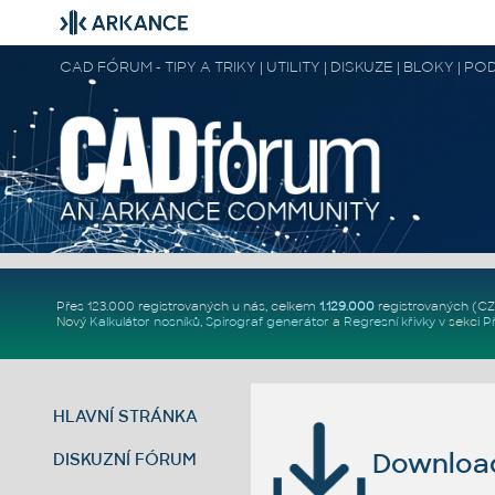
CAD FÓRUM - TIPY A TRIKY | UTILITY | DISKUZE | BLOKY |
Přes 123.000 registrovaných u nás, celkem
1.129.000
registrovaných (C
Nový
Kalkulátor nosníků
,
Spirograf generátor
a
Regresní křivky
v sekci
P
HLAVNÍ STRÁNKA
Download 
DISKUZNÍ FÓRUM