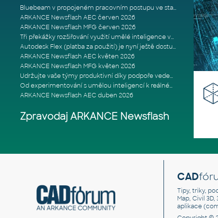
Bluebeam v propojeném pracovním postupu ve stavebnictví: Proč je int
ARKANCE Newsflash AEC červen 2026
ARKANCE Newsflash MFG červen 2026
Tři překážky rozšiřování využití umělé inteligence ve stavebním prům
Autodesk Flex (platba za použití) je nyní ještě dostupnější
ARKANCE Newsflash AEC květen 2026
ARKANCE Newsflash MFG květen 2026
Udržujte vaše týmy produktivní díky podpoře vedené odborníky
Od experimentování s umělou inteligencí k reálnému dopadu na podniká
ARKANCE Newsflash AEC duben 2026
Zpravodaj ARKANCE Newsflash
CAD
fór
Tipy, triky, p
Map, Civil 3D,
aplikace (co