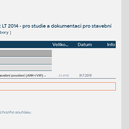
LT 2014 - pro studie a dokumentaci pro stavební
bory
]
Velikost
Datum
Info
tavební povolení (ARK+/VIP)
33.4MB
31.7.2013
dchozího souhlasu.