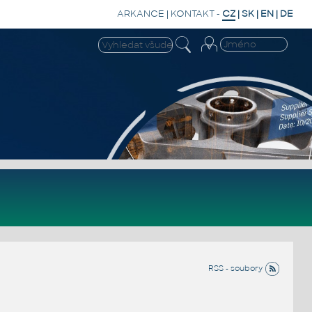
ARKANCE
|
KONTAKT
-
CZ
|
SK
|
EN
|
DE
RSS - soubory