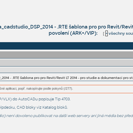
adstudio_DSP_2014 - .RTE šablona pro pro Revit/Revit 
povolení (ARK+/VIP):
[
+
všechny sou
14 - .RTE šablona pro pro Revit/Revit LT 2014 - pro studie a dokumentaci pro s
šné aplikaci, popř. nakopírujte podle pokynů (/277).
LSP/VLX) do AutoCADu popisuje
Tip 4703
.
lpdesku
, CAD bloky viz
Katalog bloků
.
o) není dovoleno publikovat na další web servery ani jiná média bez pře