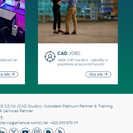
CAD
JOBS
události ze
Vaše CAD kariéra - nabídky a
poptávky pracovních pozic
ce info
Více info
E CZ/SK
(CAD Studio) - Autodesk Platinum Partner & Training
& Services Partner
T:
er.cz@arkance.world | tel. +420 910 970 111