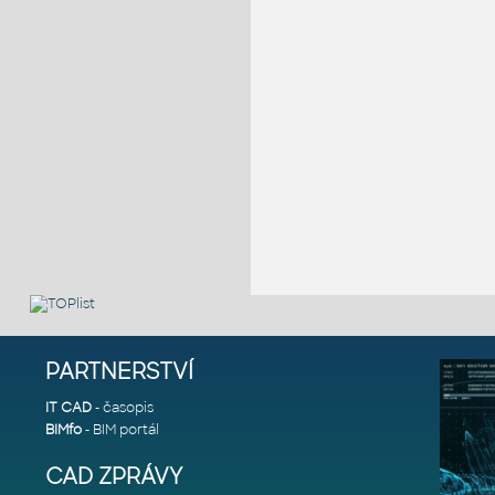
PARTNERSTVÍ
IT CAD
- časopis
BIMfo
- BIM portál
CAD ZPRÁVY