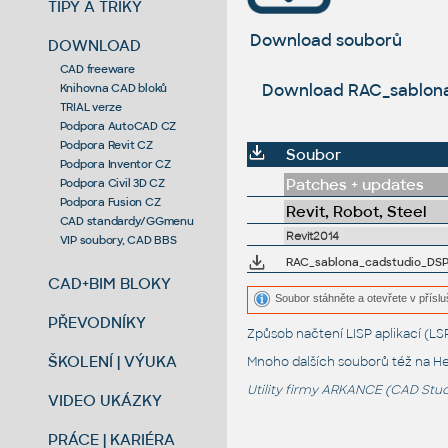
TIPY A TRIKY
Download souborů
DOWNLOAD
CAD freeware
Download RAC_sablona_c
Knihovna CAD bloků
TRIAL verze
Podpora AutoCAD CZ
Podpora Revit CZ
Soubor
Podpora Inventor CZ
Patches + updates
Podpora Civil 3D CZ
Podpora Fusion CZ
Revit, Robot, Steel
CAD standardy/GGmenu
Revit2014
VIP soubory, CAD BBS
RAC_sablona_cadstudio_DSP_20
CAD+BIM BLOKY
Soubor stáhněte a otevřete v příslu
PŘEVODNÍKY
Způsob načtení LISP aplikací (
ŠKOLENÍ | VÝUKA
Mnoho dalších souborů též na
He
Utility firmy ARKANCE (CAD Studi
VIDEO UKÁZKY
PRÁCE | KARIÉRA