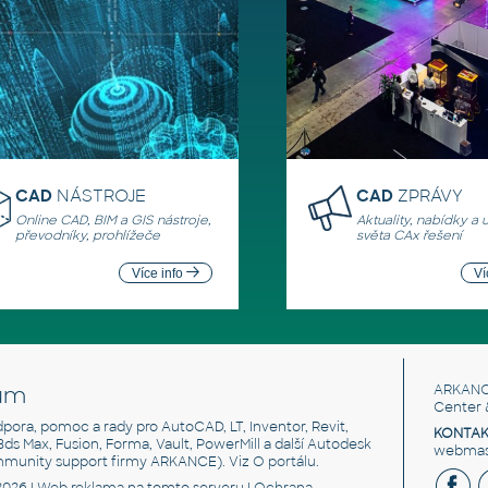
CAD
NÁSTROJE
CAD
ZPRÁVY
Online CAD, BIM a GIS nástroje,
Aktuality, nabídky a 
převodníky, prohlížeče
světa CAx řešení
Více info
Ví
um
ARKANC
Center 
odpora, pomoc a rady pro AutoCAD, LT, Inventor, Revit,
KONTAK
 3ds Max, Fusion, Forma, Vault, PowerMill a další Autodesk
webmast
mmunity support firmy ARKANCE). Viz
O portálu
.