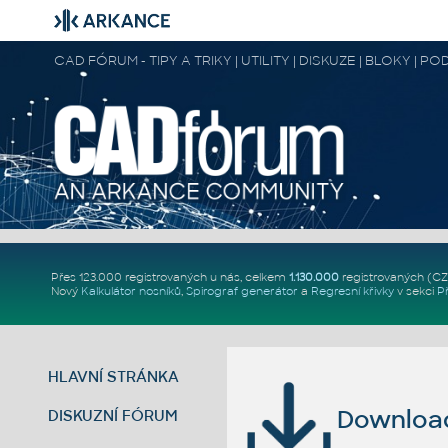
CAD FÓRUM - TIPY A TRIKY | UTILITY | DISKUZE | BLOKY |
Přes 123.000 registrovaných u nás, celkem
1.130.000
registrovaných (C
Nový
Kalkulátor nosníků
,
Spirograf generátor
a
Regresní křivky
v sekci
P
HLAVNÍ STRÁNKA
Download 
DISKUZNÍ FÓRUM