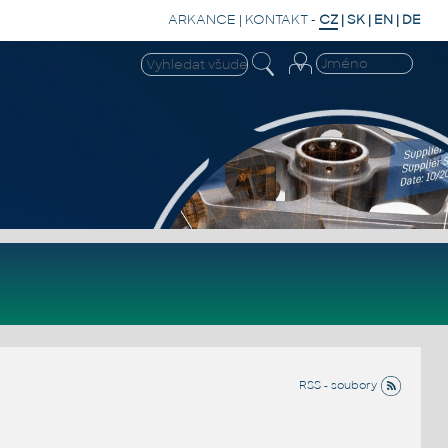
ARKANCE
|
KONTAKT
-
CZ
|
SK
|
EN
|
DE
RSS - soubory