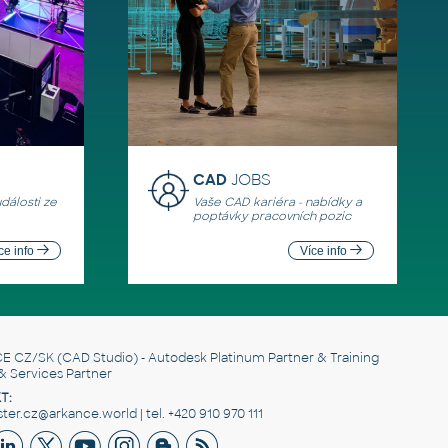
CAD
JOBS
události ze
Vaše CAD kariéra - nabídky a
poptávky pracovních pozic
ce info
Více info
E CZ/SK
(CAD Studio) - Autodesk Platinum Partner & Training
& Services Partner
T:
er.cz@arkance.world | tel. +420 910 970 111