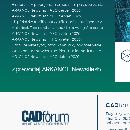
Bluebeam v propojeném pracovním postupu ve stavebnictví: Proč je int
ARKANCE Newsflash AEC červen 2026
ARKANCE Newsflash MFG červen 2026
Tři překážky rozšiřování využití umělé inteligence ve stavebním prům
Autodesk Flex (platba za použití) je nyní ještě dostupnější
ARKANCE Newsflash AEC květen 2026
ARKANCE Newsflash MFG květen 2026
Udržujte vaše týmy produktivní díky podpoře vedené odborníky
Od experimentování s umělou inteligencí k reálnému dopadu na podniká
ARKANCE Newsflash AEC duben 2026
Zpravodaj ARKANCE Newsflash
CAD
fór
Tipy, triky, p
Map, Civil 3D,
aplikace (co