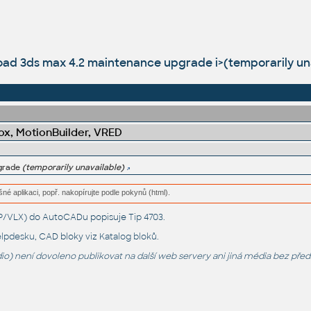
ad 3ds max 4.2 maintenance upgrade i>(temporarily una
x, MotionBuilder, VRED
pgrade
(temporarily unavailable)
né aplikaci, popř. nakopírujte podle pokynů (html).
LSP/VLX) do AutoCADu popisuje
Tip 4703
.
lpdesku
, CAD bloky viz
Katalog bloků
.
o) není dovoleno publikovat na další web servery ani jiná média bez pře