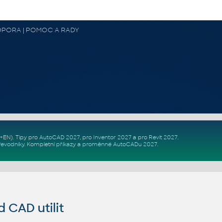
 PODPORA | POMOC A RADY
Z+EN)
. Tipy pro
AutoCAD 2027
, pro
Inventor 2027
a pro
Revit 2027
.
řevodníky
.
Kompletní
příkazy
a
proměnné AutoCADu 2027
.
CAD utilit