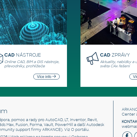
CAD
NÁSTROJE
CAD
ZPRÁVY
Online CAD, BIM a GIS nástroje,
Aktuality, nabídky a 
převodníky, prohlížeče
světa CAx řešení
Více info
Ví
um
ARKANC
Center 
odpora, pomoc a rady pro AutoCAD, LT, Inventor, Revit,
KONTAK
 3ds Max, Fusion, Forma, Vault, PowerMill a další Autodesk
webmast
mmunity support firmy ARKANCE). Viz
O portálu
.