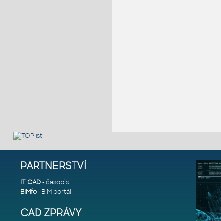
PARTNERSTVÍ
IT CAD
- časopis
BIMfo
- BIM portál
CAD ZPRÁVY