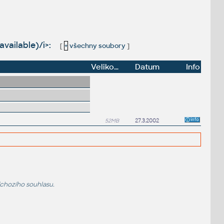
vailable)/i>:
[
+
všechny soubory
]
Velikost
Datum
Info
52MB
27.3.2002
dchozího souhlasu.