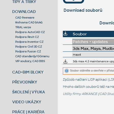
TIPY A TRIKY
Download souborů
DOWNLOAD
CAD freeware
Downlo
Knihovna CAD bloků
TRIAL verze
Podpora AutoCAD CZ
Soubor
Podpora Revit CZ
Patches + updates
Podpora Inventor CZ
Podpora Civil 3D CZ
3ds Max, Maya, Mudbo
Podpora Fusion CZ
max4
CAD standardy/GGmenu
VIP soubory, CAD BBS
3ds max 4.2 maintenance u
Soubor stáhněte a otevřete v přísluš
CAD+BIM BLOKY
Způsob načtení LISP aplikací (
PŘEVODNÍKY
Mnoho dalších souborů též na
He
ŠKOLENÍ | VÝUKA
Utility firmy ARKANCE (CAD Studi
VIDEO UKÁZKY
PRÁCE | KARIÉRA