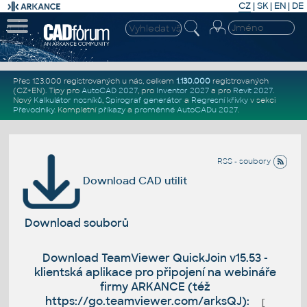
CZ
|
SK
|
EN
|
DE
Přes 123.000 registrovaných u nás, celkem
1.130.000
registrovaných
(CZ+EN)
. Tipy pro
AutoCAD 2027
, pro
Inventor 2027
a pro
Revit 2027
.
Nový
Kalkulátor nosníků
,
Spirograf generátor
a
Regresní křivky
v sekci
Převodníky
.
Kompletní
příkazy
a
proměnné AutoCADu 2027
.
RSS - soubory
Download CAD utilit
Download souborů
Download TeamViewer QuickJoin v15.53 -
klientská aplikace pro připojení na webináře
firmy ARKANCE (též
https://go.teamviewer.com/arksQJ):
[