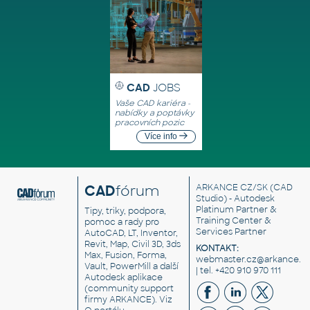
CAD
JOBS
Vaše CAD kariéra -
nabídky a poptávky
pracovních pozic
Více info
CAD
fórum
ARKANCE CZ/SK
(CAD
Studio) - Autodesk
Platinum Partner &
Tipy, triky, podpora,
Training Center &
pomoc a rady pro
Services Partner
AutoCAD, LT, Inventor,
Revit, Map, Civil 3D, 3ds
KONTAKT:
Max, Fusion, Forma,
webmaster.cz@arkance.w
Vault, PowerMill a další
| tel. +420 910 970 111
Autodesk aplikace
(community support
firmy ARKANCE). Viz