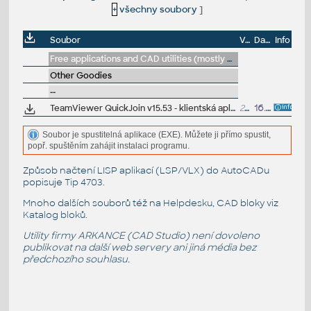
+
všechny soubory
]
Soubor
Velikost
Datum
Info
Free applications and CAD utilities (mostly our freeware & trials)
Other Goodies
--
TeamViewer QuickJoin v15.53 - klientská aplikace pro připojení na webináře firmy ARKANCE (též https://go.teamviewer.com/arksQJ)
22MB
16.5.2024
Soubor je spustitelná aplikace (EXE). Můžete ji přímo spustit,
popř. spuštěním zahájit instalaci programu.
Způsob načtení LISP aplikací (LSP/VLX) do AutoCADu
popisuje
Tip 4703
.
Mnoho dalších souborů též na
Helpdesku
, CAD bloky viz
Katalog bloků
.
Utility firmy ARKANCE (CAD Studio) není dovoleno
publikovat na další web servery ani jiná média bez
předchozího souhlasu.