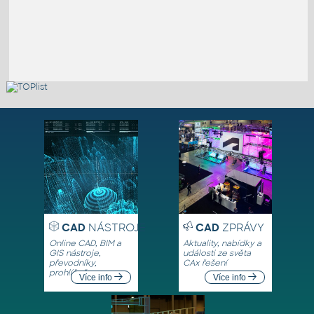
CAD
NÁSTROJE
CAD
ZPRÁVY
Online CAD, BIM a
Aktuality, nabídky a
GIS nástroje,
události ze světa
převodníky,
CAx řešení
prohlížeče
Více info
Více info