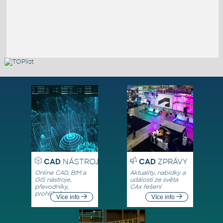
CAD
NÁSTROJE
CAD
ZPRÁVY
Online CAD, BIM a
Aktuality, nabídky a
GIS nástroje,
události ze světa
převodníky,
CAx řešení
prohlížeče
Více info
Více info