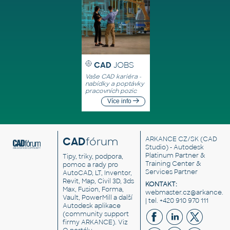
CAD
JOBS
Vaše CAD kariéra -
nabídky a poptávky
pracovních pozic
Více info
CAD
fórum
ARKANCE CZ/SK
(CAD
Studio) - Autodesk
Platinum Partner &
Tipy, triky, podpora,
Training Center &
pomoc a rady pro
Services Partner
AutoCAD, LT, Inventor,
Revit, Map, Civil 3D, 3ds
KONTAKT:
Max, Fusion, Forma,
webmaster.cz@arkance.w
Vault, PowerMill a další
| tel. +420 910 970 111
Autodesk aplikace
(community support
firmy ARKANCE). Viz