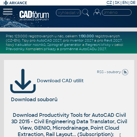
CZ
|
SK
|
EN
|
DE
Přes 123.000 registrovaných u nás, celkem
1.130.000
registrovaných
(CZ+EN)
. Tipy pro
AutoCAD 2027
, pro
Inventor 2027
a pro
Revit 2027
.
Nový
Kalkulátor nosníků
,
Spirograf generátor
a
Regresní křivky
v sekci
Převodníky
.
Kompletní
příkazy
a
proměnné AutoCADu 2027
.
RSS - soubory
Download CAD utilit
Download souborů
Download Productivity Tools for AutoCAD Civil
3D 2015 - Civil Engineering Data Translator, Civil
View, GENIO, Microdrainage, Point Cloud
Extraction, Rail Layout... (Subscription):
[