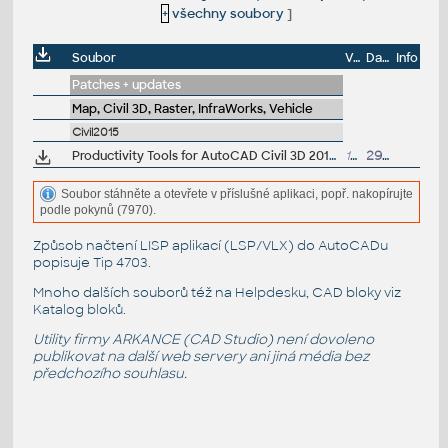
+
všechny soubory
]
Soubor
Velikost
Datum
Info
Patches + updates
Map, Civil 3D, Raster, InfraWorks, Vehicle
Civil2015
Productivity Tools for AutoCAD Civil 3D 2015 - Civil Engineering Data Translator, Civil View, GENIO, Microdrainage, Point Cloud Extraction, Rail Layout... (Subscription)
16MB
29.10.2014
Soubor stáhněte a otevřete v příslušné aplikaci, popř. nakopírujte
podle pokynů (7970).
Způsob načtení LISP aplikací (LSP/VLX) do AutoCADu
popisuje
Tip 4703
.
Mnoho dalších souborů též na
Helpdesku
, CAD bloky viz
Katalog bloků
.
Utility firmy ARKANCE (CAD Studio) není dovoleno
publikovat na další web servery ani jiná média bez
předchozího souhlasu.