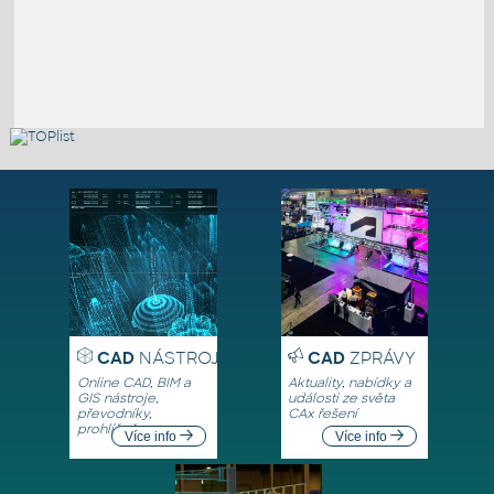
CAD
NÁSTROJE
CAD
ZPRÁVY
Online CAD, BIM a
Aktuality, nabídky a
GIS nástroje,
události ze světa
převodníky,
CAx řešení
prohlížeče
Více info
Více info