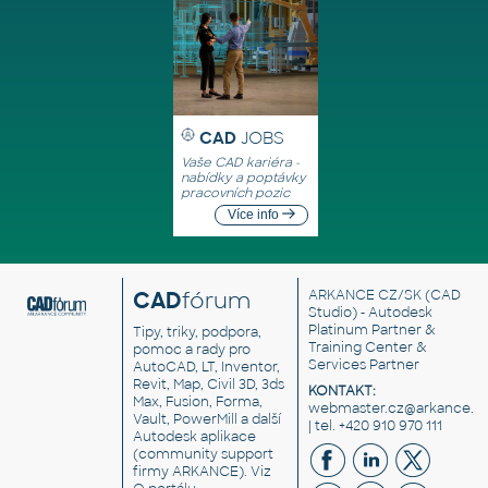
CAD
JOBS
Vaše CAD kariéra -
nabídky a poptávky
pracovních pozic
Více info
CAD
fórum
ARKANCE CZ/SK
(CAD
Studio) - Autodesk
Platinum Partner &
Tipy, triky, podpora,
Training Center &
pomoc a rady pro
Services Partner
AutoCAD, LT, Inventor,
Revit, Map, Civil 3D, 3ds
KONTAKT:
Max, Fusion, Forma,
webmaster.cz@arkance.w
Vault, PowerMill a další
| tel. +420 910 970 111
Autodesk aplikace
(community support
firmy ARKANCE). Viz