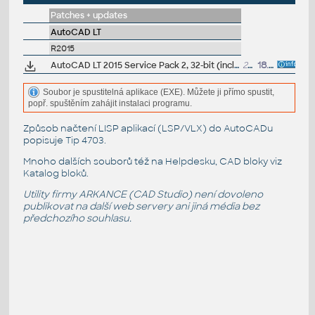
Patches + updates
AutoCAD LT
R2015
AutoCAD LT 2015 Service Pack 2, 32-bit (incl.SP1; CZ/EN/DE...)
23.5MB
18.9.2014
Soubor je spustitelná aplikace (EXE). Můžete ji přímo spustit,
popř. spuštěním zahájit instalaci programu.
Způsob načtení LISP aplikací (LSP/VLX) do AutoCADu
popisuje
Tip 4703
.
Mnoho dalších souborů též na
Helpdesku
, CAD bloky viz
Katalog bloků
.
Utility firmy ARKANCE (CAD Studio) není dovoleno
publikovat na další web servery ani jiná média bez
předchozího souhlasu.