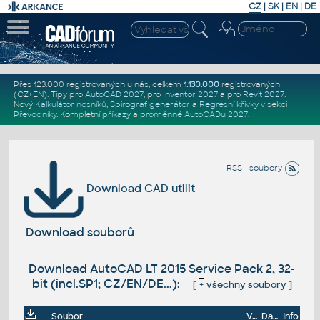
CZ
|
SK
|
EN
|
DE
Přes 123.000 registrovaných u nás, celkem
1.130.000
registrovaných
(CZ+EN)
. Tipy pro
AutoCAD 2027
, pro
Inventor 2027
a pro
Revit 2027
.
Nový
Kalkulátor nosníků
,
Spirograf generátor
a
Regresní křivky
v sekci
Převodníky
.
Kompletní
příkazy
a
proměnné AutoCADu 2027
.
RSS - soubory
Download CAD utilit
Download souborů
Download AutoCAD LT 2015 Service Pack 2, 32-
bit (incl.SP1; CZ/EN/DE...):
[
+
všechny soubory
]
Soubor
Velikost
Datum
Info