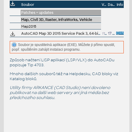
Soubor
Velikost
Datum
Info
Patches + updates
Map, Civil 3D, Raster, InfraWorks, Vehicle
Map2015
AutoCAD Map 3D 2015 Service Pack 3, 64-bit (incl.SP2; CZ/EN/DE...)
113MB
17.10.2014
Soubor je spustitelná aplikace (EXE). Můžete ji přímo spustit,
popř. spuštěním zahájit instalaci programu.
Způsob načtení LISP aplikací (LSP/VLX) do AutoCADu
popisuje
Tip 4703
.
Mnoho dalších souborů též na
Helpdesku
, CAD bloky viz
Katalog bloků
.
Utility firmy ARKANCE (CAD Studio) není dovoleno
publikovat na další web servery ani jiná média bez
předchozího souhlasu.