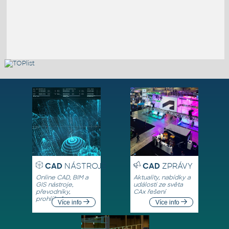
CAD
NÁSTROJE
CAD
ZPRÁVY
Online CAD, BIM a
Aktuality, nabídky a
GIS nástroje,
události ze světa
převodníky,
CAx řešení
prohlížeče
Více info
Více info