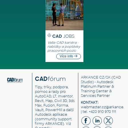
CAD
JOBS
Vaše CAD kariéra -
nabídky a poptávky
pracovních pozic
Více info
CAD
fórum
ARKANCE CZ/SK
(CAD
Studio) - Autodesk
Platinum Partner &
Tipy, triky, podpora,
Training Center &
pomoc a rady pro
Services Partner
AutoCAD, LT, Inventor,
Revit, Map, Civil 3D, 3ds
KONTAKT:
Max, Fusion, Forma,
webmaster.cz@arkance.w
Vault, PowerMill a další
| tel. +420 910 970 111
Autodesk aplikace
(community support
firmy ARKANCE). Viz