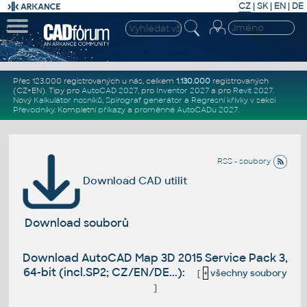
CZ
|
SK
|
EN
|
DE
Přes 123.000 registrovaných u nás, celkem
1.130.000
registrovaných
(CZ+EN)
. Tipy pro
AutoCAD 2027
, pro
Inventor 2027
a pro
Revit 2027
.
Nový
Kalkulátor nosníků
,
Spirograf generátor
a
Regresní křivky
v sekci
Převodníky
.
Kompletní
příkazy
a
proměnné AutoCADu 2027
.
RSS - soubory
Download CAD utilit
Download souborů
Download AutoCAD Map 3D 2015 Service Pack 3,
64-bit (incl.SP2; CZ/EN/DE...):
[
+
všechny soubory
]