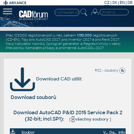
CZ
|
SK
|
EN
|
DE
Přes 123.000 registrovaných u nás, celkem
1.130.000
registrovaných
(CZ+EN)
. Tipy pro
AutoCAD 2027
, pro
Inventor 2027
a pro
Revit 2027
.
Nový
Kalkulátor nosníků
,
Spirograf generátor
a
Regresní křivky
v sekci
Převodníky
.
Kompletní
příkazy
a
proměnné AutoCADu 2027
.
RSS - soubory
Download CAD utilit
Download souborů
Download AutoCAD P&ID 2015 Service Pack 2
(32-bit; incl.SP1):
[
+
všechny soubory
]
Soubor
Velikost
Datum
Info