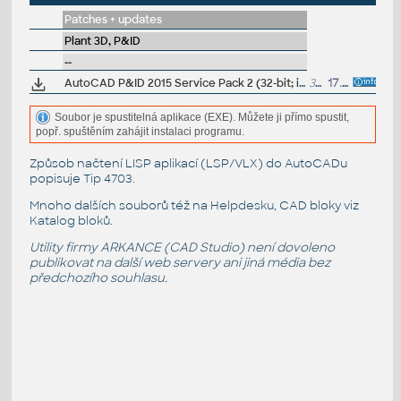
Patches + updates
Plant 3D, P&ID
--
AutoCAD P&ID 2015 Service Pack 2 (32-bit; incl.SP1)
36MB
17.11.2014
Soubor je spustitelná aplikace (EXE). Můžete ji přímo spustit,
popř. spuštěním zahájit instalaci programu.
Způsob načtení LISP aplikací (LSP/VLX) do AutoCADu
popisuje
Tip 4703
.
Mnoho dalších souborů též na
Helpdesku
, CAD bloky viz
Katalog bloků
.
Utility firmy ARKANCE (CAD Studio) není dovoleno
publikovat na další web servery ani jiná média bez
předchozího souhlasu.