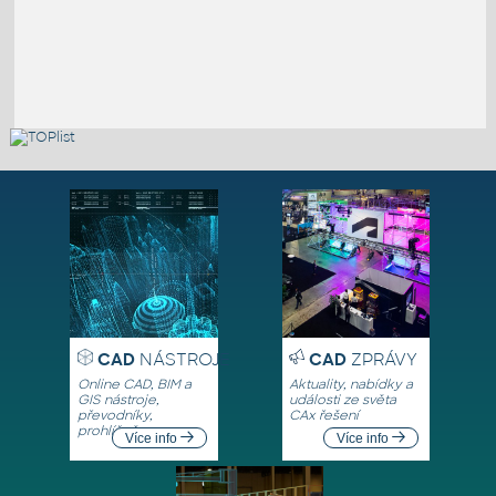
CAD
NÁSTROJE
CAD
ZPRÁVY
Online CAD, BIM a
Aktuality, nabídky a
GIS nástroje,
události ze světa
převodníky,
CAx řešení
prohlížeče
Více info
Více info