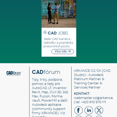
CAD
JOBS
Vaše CAD kariéra -
nabídky a poptávky
pracovních pozic
Více info
CAD
fórum
ARKANCE CZ/SK
(CAD
Studio) - Autodesk
Platinum Partner &
Tipy, triky, podpora,
Training Center &
pomoc a rady pro
Services Partner
AutoCAD, LT, Inventor,
Revit, Map, Civil 3D, 3ds
KONTAKT:
Max, Fusion, Forma,
webmaster.cz@arkance.w
Vault, PowerMill a další
| tel. +420 910 970 111
Autodesk aplikace
(community support
firmy ARKANCE). Viz