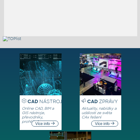
CAD
NÁSTROJE
CAD
ZPRÁVY
Online CAD, BIM a
Aktuality, nabídky a
GIS nástroje,
události ze světa
převodníky,
CAx řešení
prohlížeče
Více info
Více info