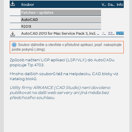
Soubor
Velikost
Datum
Info
Patches + updates
AutoCAD
R2013
AutoCAD 2013 for Mac Service Pack 3, incl. Mac OS X Yosemite (10.10)
270MB
22.12.2014
Soubor stáhněte a otevřete v příslušné aplikaci, popř. nakopírujte
podle pokynů (.dmg).
Způsob načtení LISP aplikací (LSP/VLX) do AutoCADu
popisuje
Tip 4703
.
Mnoho dalších souborů též na
Helpdesku
, CAD bloky viz
Katalog bloků
.
Utility firmy ARKANCE (CAD Studio) není dovoleno
publikovat na další web servery ani jiná média bez
předchozího souhlasu.