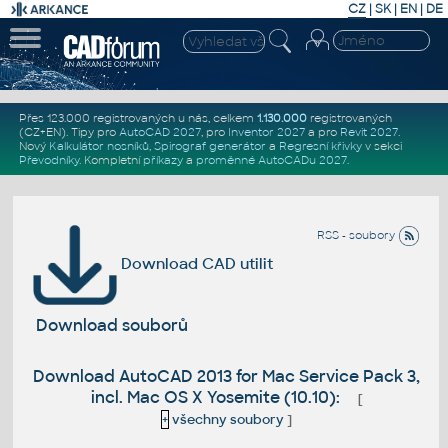
CZ
|
SK
|
EN
|
DE
Přes 123.000 registrovaných u nás, celkem
1.130.000
registrovaných
(CZ+EN)
. Tipy pro
AutoCAD 2027
, pro
Inventor 2027
a pro
Revit 2027
.
Nový
Kalkulátor nosníků
,
Spirograf generátor
a
Regresní křivky
v sekci
Převodníky
.
Kompletní
příkazy
a
proměnné AutoCADu 2027
.
RSS - soubory
Download CAD utilit
Download souborů
Download AutoCAD 2013 for Mac Service Pack 3,
incl. Mac OS X Yosemite (10.10):
[
+
všechny soubory
]