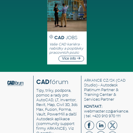
CAD
JOBS
Vaše CAD kariéra -
nabídky a poptávky
pracovních pozic
Více info
CAD
fórum
ARKANCE CZ/SK
(CAD
Studio) - Autodesk
Platinum Partner &
Tipy, triky, podpora,
Training Center &
pomoc a rady pro
Services Partner
AutoCAD, LT, Inventor,
Revit, Map, Civil 3D, 3ds
KONTAKT:
Max, Fusion, Forma,
webmaster.cz@arkance.w
Vault, PowerMill a další
| tel. +420 910 970 111
Autodesk aplikace
(community support
firmy ARKANCE). Viz