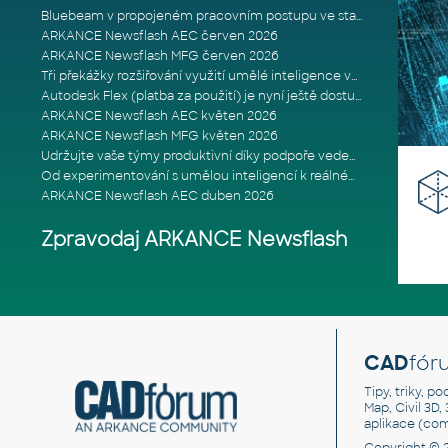
Bluebeam v propojeném pracovním postupu ve stavebnictví: Proč je int
ARKANCE Newsflash AEC červen 2026
ARKANCE Newsflash MFG červen 2026
Tři překážky rozšiřování využití umělé inteligence ve stavebním prům
Autodesk Flex (platba za použití) je nyní ještě dostupnější
ARKANCE Newsflash AEC květen 2026
ARKANCE Newsflash MFG květen 2026
Udržujte vaše týmy produktivní díky podpoře vedené odborníky
Od experimentování s umělou inteligencí k reálnému dopadu na podniká
ARKANCE Newsflash AEC duben 2026
Zpravodaj ARKANCE Newsflash
CAD
fór
Tipy, triky, p
Map, Civil 3D,
aplikace (co