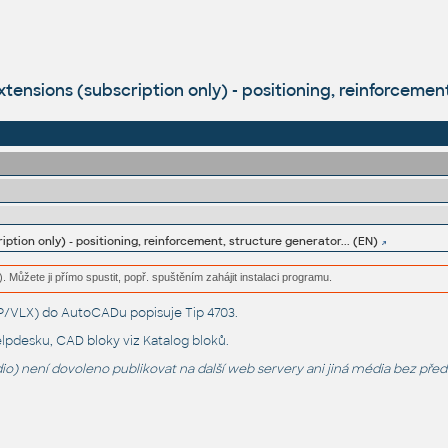
ensions (subscription only) - positioning, reinforcement
iption only) - positioning, reinforcement, structure generator... (EN)
. Můžete ji přímo spustit, popř. spuštěním zahájit instalaci programu.
LSP/VLX) do AutoCADu popisuje
Tip 4703
.
lpdesku
, CAD bloky viz
Katalog bloků
.
o) není dovoleno publikovat na další web servery ani jiná média bez pře