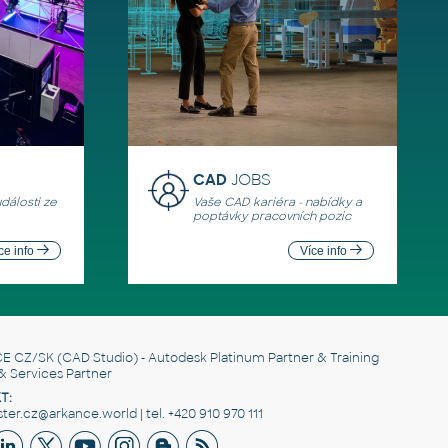
CAD
JOBS
události ze
Vaše CAD kariéra - nabídky a
poptávky pracovních pozic
ce info
Více info
E CZ/SK
(CAD Studio) - Autodesk Platinum Partner & Training
& Services Partner
T:
er.cz@arkance.world | tel. +420 910 970 111