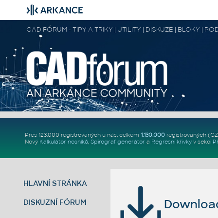
CAD FÓRUM - TIPY A TRIKY | UTILITY | DISKUZE | BLOKY |
Přes 123.000 registrovaných u nás, celkem
1.130.000
registrovaných (C
Nový
Kalkulátor nosníků
,
Spirograf generátor
a
Regresní křivky
v sekci
P
HLAVNÍ STRÁNKA
Download 
DISKUZNÍ FÓRUM