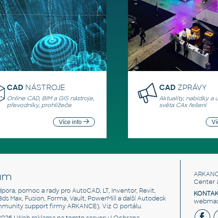
CAD
NÁSTROJE
CAD
ZPRÁVY
Online CAD, BIM a GIS nástroje,
Aktuality, nabídky a 
převodníky, prohlížeče
světa CAx řešení
Více info
Ví
um
ARKANC
Center 
odpora, pomoc a rady pro AutoCAD, LT, Inventor, Revit,
KONTAK
 3ds Max, Fusion, Forma, Vault, PowerMill a další Autodesk
webmast
mmunity support firmy ARKANCE). Viz
O portálu
.