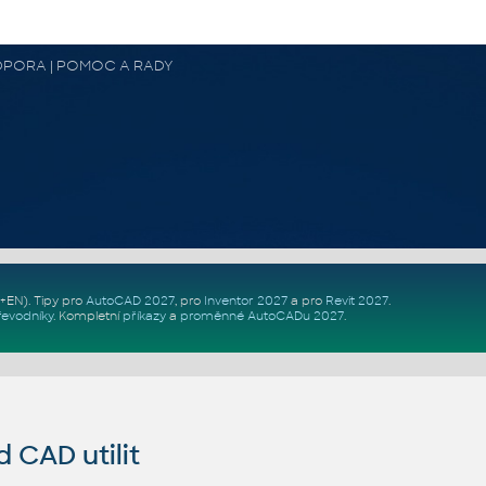
 PODPORA | POMOC A RADY
Z+EN)
. Tipy pro
AutoCAD 2027
, pro
Inventor 2027
a pro
Revit 2027
.
řevodníky
.
Kompletní
příkazy
a
proměnné AutoCADu 2027
.
CAD utilit