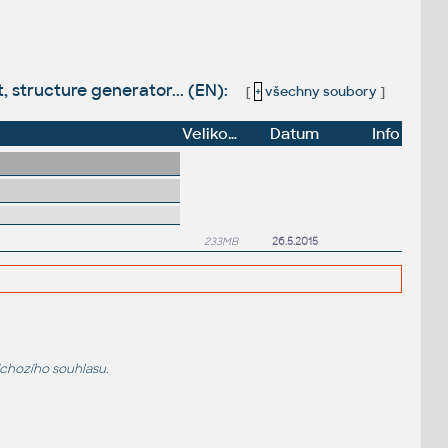
, structure generator... (EN):
[
+
všechny soubory
]
Velikost
Datum
Info
233MB
26.5.2015
dchozího souhlasu.