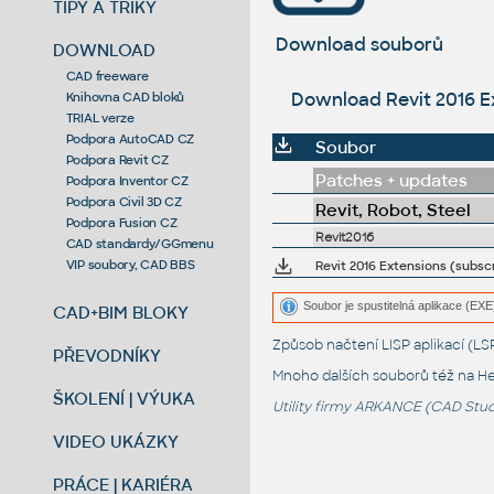
TIPY A TRIKY
Download souborů
DOWNLOAD
CAD freeware
Download Revit 2016 Ext
Knihovna CAD bloků
TRIAL verze
Podpora AutoCAD CZ
Soubor
Podpora Revit CZ
Patches + updates
Podpora Inventor CZ
Podpora Civil 3D CZ
Revit, Robot, Steel
Podpora Fusion CZ
Revit2016
CAD standardy/GGmenu
VIP soubory, CAD BBS
Revit 2016 Extensions (subscr
Soubor je spustitelná aplikace (EXE)
CAD+BIM BLOKY
Způsob načtení LISP aplikací (
PŘEVODNÍKY
Mnoho dalších souborů též na
He
ŠKOLENÍ | VÝUKA
Utility firmy ARKANCE (CAD Studi
VIDEO UKÁZKY
PRÁCE | KARIÉRA