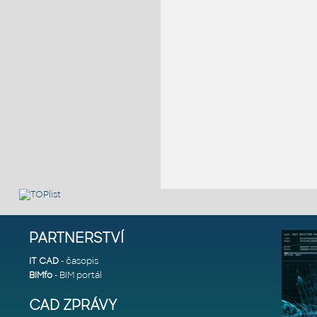
PARTNERSTVÍ
IT CAD
- časopis
BIMfo
- BIM portál
CAD ZPRÁVY