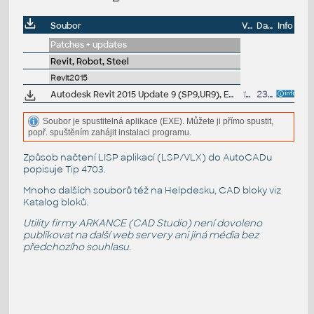
Soubor
Velikost
Datum
Info
Patches + updates
Revit, Robot, Steel
Revit2015
Autodesk Revit 2015 Update 9 (SP9,UR9), EN/CZ (build 20150702_1515/20150704_0715), for UR3+
132MB
23.7.2015
Soubor je spustitelná aplikace (EXE). Můžete ji přímo spustit,
popř. spuštěním zahájit instalaci programu.
Způsob načtení LISP aplikací (LSP/VLX) do AutoCADu
popisuje
Tip 4703
.
Mnoho dalších souborů též na
Helpdesku
, CAD bloky viz
Katalog bloků
.
Utility firmy ARKANCE (CAD Studio) není dovoleno
publikovat na další web servery ani jiná média bez
předchozího souhlasu.