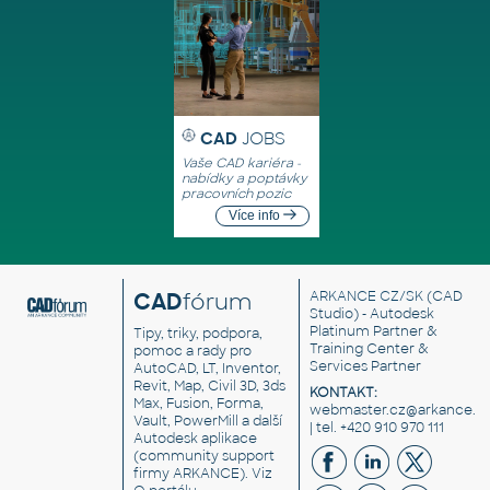
CAD
JOBS
Vaše CAD kariéra -
nabídky a poptávky
pracovních pozic
Více info
CAD
fórum
ARKANCE CZ/SK
(CAD
Studio) - Autodesk
Platinum Partner &
Tipy, triky, podpora,
Training Center &
pomoc a rady pro
Services Partner
AutoCAD, LT, Inventor,
Revit, Map, Civil 3D, 3ds
KONTAKT:
Max, Fusion, Forma,
webmaster.cz@arkance.w
Vault, PowerMill a další
| tel. +420 910 970 111
Autodesk aplikace
(community support
firmy ARKANCE). Viz