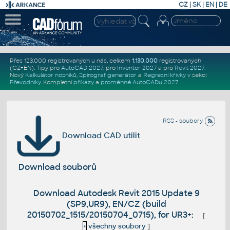
CZ
|
SK
|
EN
|
DE
Přes 123.000 registrovaných u nás, celkem
1.130.000
registrovaných
(CZ+EN)
. Tipy pro
AutoCAD 2027
, pro
Inventor 2027
a pro
Revit 2027
.
Nový
Kalkulátor nosníků
,
Spirograf generátor
a
Regresní křivky
v sekci
Převodníky
.
Kompletní
příkazy
a
proměnné AutoCADu 2027
.
RSS - soubory
Download CAD utilit
Download souborů
Download Autodesk Revit 2015 Update 9
(SP9,UR9), EN/CZ (build
20150702_1515/20150704_0715), for UR3+:
[
+
všechny soubory
]