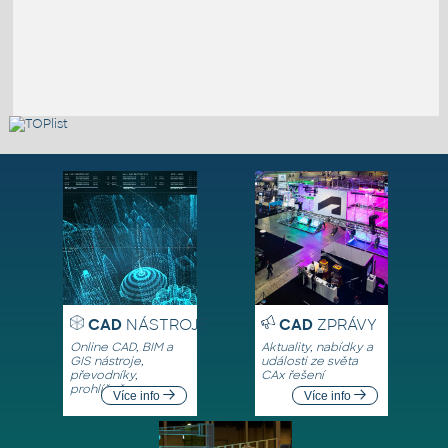
CAD
NÁSTROJE
CAD
ZPRÁVY
Online CAD, BIM a
Aktuality, nabídky a
GIS nástroje,
události ze světa
převodníky,
CAx řešení
prohlížeče
Více info
Více info