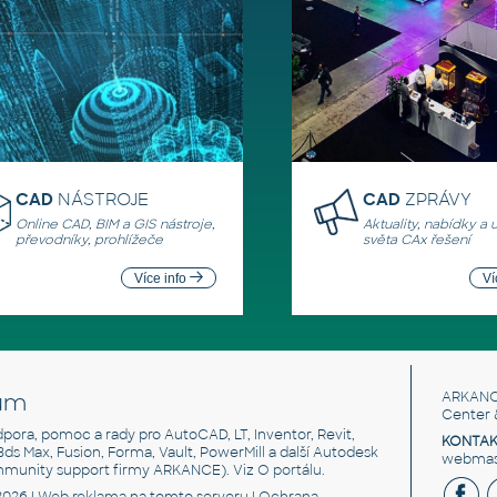
CAD
NÁSTROJE
CAD
ZPRÁVY
Online CAD, BIM a GIS nástroje,
Aktuality, nabídky a 
převodníky, prohlížeče
světa CAx řešení
Více info
Ví
um
ARKANC
Center 
odpora, pomoc a rady pro AutoCAD, LT, Inventor, Revit,
KONTAK
 3ds Max, Fusion, Forma, Vault, PowerMill a další Autodesk
webmast
mmunity support firmy ARKANCE). Viz
O portálu
.