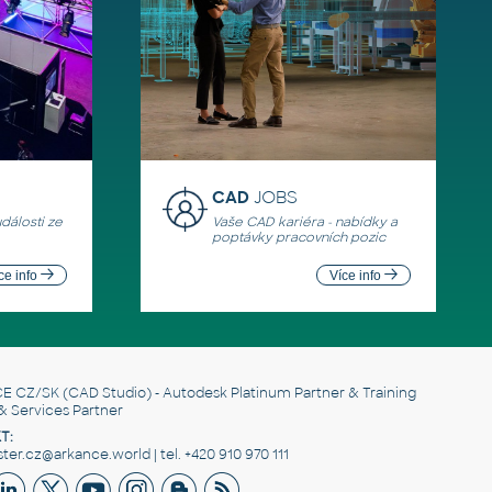
CAD
JOBS
události ze
Vaše CAD kariéra - nabídky a
poptávky pracovních pozic
ce info
Více info
E CZ/SK
(CAD Studio) - Autodesk Platinum Partner & Training
& Services Partner
T:
er.cz@arkance.world | tel. +420 910 970 111