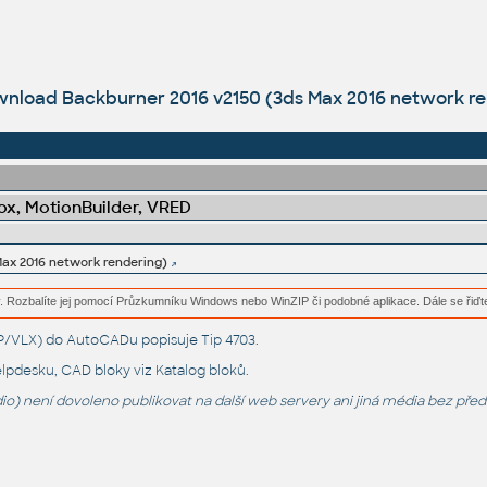
nload Backburner 2016 v2150 (3ds Max 2016 network re
x, MotionBuilder, VRED
Max 2016 network rendering)
. Rozbalíte jej pomocí Průzkumníku Windows nebo WinZIP či podobné aplikace. Dále se řiďt
LSP/VLX) do AutoCADu popisuje
Tip 4703
.
lpdesku
, CAD bloky viz
Katalog bloků
.
o) není dovoleno publikovat na další web servery ani jiná média bez pře