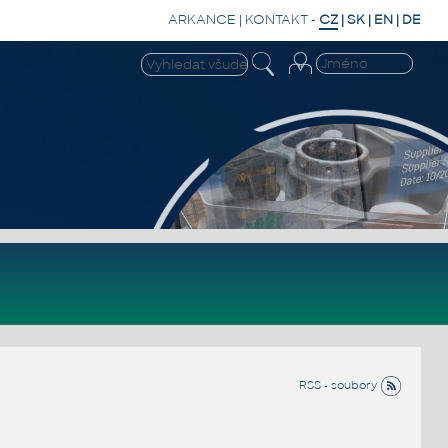
ARKANCE
|
KONTAKT
-
CZ
|
SK
|
EN
|
DE
RSS - soubory