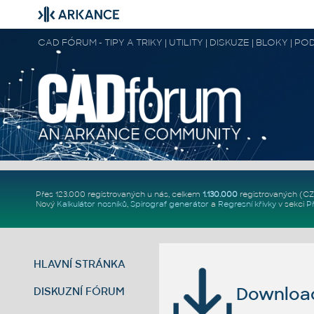
CAD FÓRUM - TIPY A TRIKY | UTILITY | DISKUZE | BLOKY |
Přes 123.000 registrovaných u nás, celkem
1.130.000
registrovaných (C
Nový
Kalkulátor nosníků
,
Spirograf generátor
a
Regresní křivky
v sekci
P
HLAVNÍ STRÁNKA
Download 
DISKUZNÍ FÓRUM