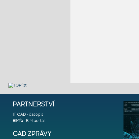
PARTNERSTVÍ
IT CAD
- časopis
BIMfo
- BIM portál
CAD ZPRÁVY