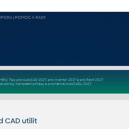
 PODPORA | POMOC A RADY
Z+EN)
. Tipy pro
AutoCAD 2027
, pro
Inventor 2027
a pro
Revit 2027
.
řevodníky
.
Kompletní
příkazy
a
proměnné AutoCADu 2027
.
CAD utilit