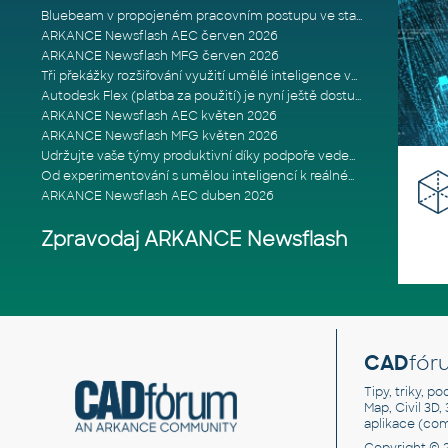
Bluebeam v propojeném pracovním postupu ve stavebnictví: Proč je int
ARKANCE Newsflash AEC červen 2026
ARKANCE Newsflash MFG červen 2026
Tři překážky rozšiřování využití umělé inteligence ve stavebním prům
Autodesk Flex (platba za použití) je nyní ještě dostupnější
ARKANCE Newsflash AEC květen 2026
ARKANCE Newsflash MFG květen 2026
Udržujte vaše týmy produktivní díky podpoře vedené odborníky
Od experimentování s umělou inteligencí k reálnému dopadu na podniká
ARKANCE Newsflash AEC duben 2026
Zpravodaj ARKANCE Newsflash
CAD
fór
Tipy, triky, p
Map, Civil 3D,
aplikace (co