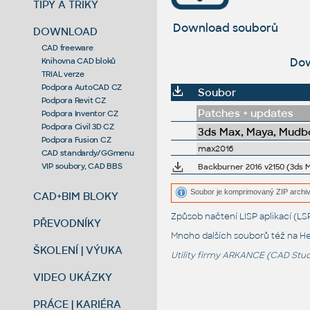
TIPY A TRIKY
Download souborů
DOWNLOAD
CAD freeware
Dow
Knihovna CAD bloků
TRIAL verze
Podpora AutoCAD CZ
Soubor
Podpora Revit CZ
Patches + updates
Podpora Inventor CZ
Podpora Civil 3D CZ
3ds Max, Maya, Mudbo
Podpora Fusion CZ
max2016
CAD standardy/GGmenu
VIP soubory, CAD BBS
Backburner 2016 v2150 (3ds 
Soubor je komprimovaný ZIP archiv
CAD+BIM BLOKY
Způsob načtení LISP aplikací (
PŘEVODNÍKY
Mnoho dalších souborů též na
He
ŠKOLENÍ | VÝUKA
Utility firmy ARKANCE (CAD Studi
VIDEO UKÁZKY
PRÁCE | KARIÉRA