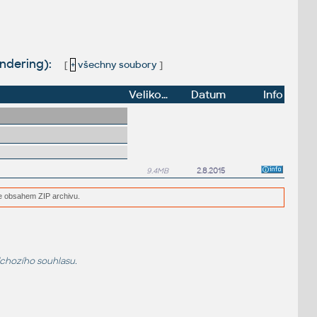
ndering):
[
+
všechny soubory
]
Velikost
Datum
Info
9.4MB
2.8.2015
e obsahem ZIP archivu.
dchozího souhlasu.