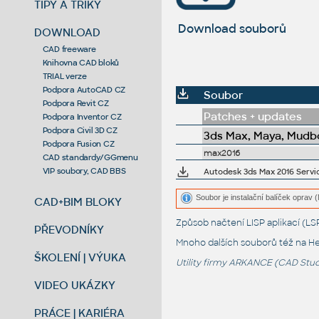
TIPY A TRIKY
Download souborů
DOWNLOAD
CAD freeware
Knihovna CAD bloků
TRIAL verze
Podpora AutoCAD CZ
Soubor
Podpora Revit CZ
Patches + updates
Podpora Inventor CZ
Podpora Civil 3D CZ
3ds Max, Maya, Mudbo
Podpora Fusion CZ
max2016
CAD standardy/GGmenu
VIP soubory, CAD BBS
Autodesk 3ds Max 2016 Servi
Soubor je instalační balíček oprav 
CAD+BIM BLOKY
Způsob načtení LISP aplikací (
PŘEVODNÍKY
Mnoho dalších souborů též na
He
ŠKOLENÍ | VÝUKA
Utility firmy ARKANCE (CAD Studi
VIDEO UKÁZKY
PRÁCE | KARIÉRA