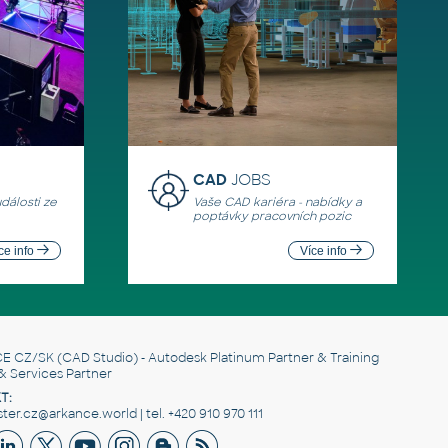
CAD
JOBS
události ze
Vaše CAD kariéra - nabídky a
poptávky pracovních pozic
ce info
Více info
E CZ/SK
(CAD Studio) - Autodesk Platinum Partner & Training
& Services Partner
T:
er.cz@arkance.world | tel. +420 910 970 111