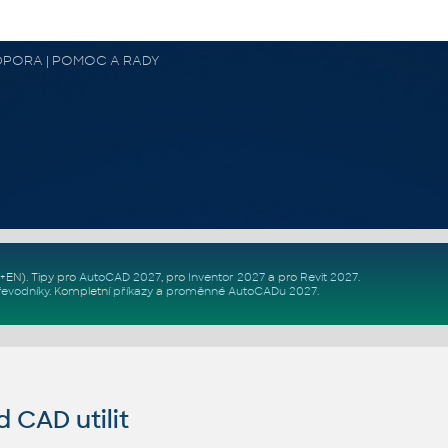
 PODPORA | POMOC A RADY
Z+EN)
. Tipy pro
AutoCAD 2027
, pro
Inventor 2027
a pro
Revit 2027
.
řevodníky
.
Kompletní
příkazy
a
proměnné AutoCADu 2027
.
CAD utilit