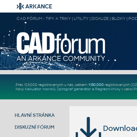
CAD FÓRUM - TIPY A TRIKY | UTILITY | DISKUZE | BLOKY |
Přes 123.000 registrovaných u nás, celkem
1.130.000
registrovaných (C
Nový
Kalkulátor nosníků
,
Spirograf generátor
a
Regresní křivky
v sekci
P
HLAVNÍ STRÁNKA
Download 
DISKUZNÍ FÓRUM