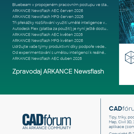
Bluebeam v propojeném pracovním postupu ve stavebnictví: Proč je int
ARKANCE Newsflash AEC červen 2026
ARKANCE Newsflash MFG červen 2026
Tři překážky rozšiřování využití umělé inteligence ve stavebním prům
Autodesk Flex (platba za použití) je nyní ještě dostupnější
ARKANCE Newsflash AEC květen 2026
ARKANCE Newsflash MFG květen 2026
Udržujte vaše týmy produktivní díky podpoře vedené odborníky
Od experimentování s umělou inteligencí k reálnému dopadu na podniká
ARKANCE Newsflash AEC duben 2026
Zpravodaj ARKANCE Newsflash
CAD
fór
Tipy, triky, p
Map, Civil 3D,
aplikace (co