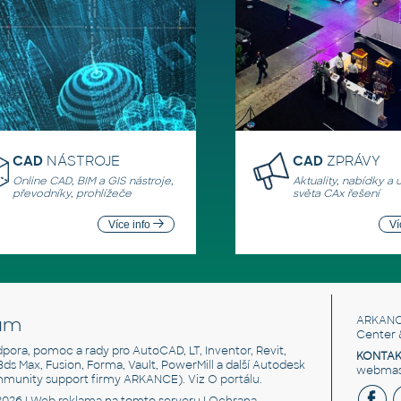
CAD
NÁSTROJE
CAD
ZPRÁVY
Online CAD, BIM a GIS nástroje,
Aktuality, nabídky a 
převodníky, prohlížeče
světa CAx řešení
Více info
Ví
um
ARKANC
Center 
odpora, pomoc a rady pro AutoCAD, LT, Inventor, Revit,
KONTAK
 3ds Max, Fusion, Forma, Vault, PowerMill a další Autodesk
webmast
mmunity support firmy ARKANCE). Viz
O portálu
.