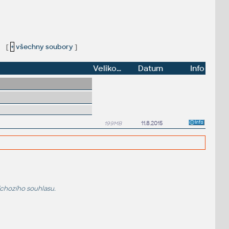
[
+
všechny soubory
]
Velikost
Datum
Info
199MB
11.8.2015
dchozího souhlasu.