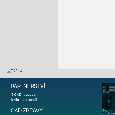
PARTNERSTVÍ
IT CAD
- časopis
BIMfo
- BIM portál
CAD ZPRÁVY