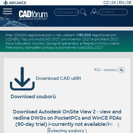
CZ
|
SK
|
EN
|
DE
Přes 123.000 registrovaných u nás, celkem
1.130.000
registrovaných
(CZ+EN)
. Tipy pro
AutoCAD 2027
, pro
Inventor 2027
a pro
Revit 2027
.
Nový
Kalkulátor nosníků
,
Spirograf generátor
a
Regresní křivky
v sekci
Převodníky
.
Kompletní
příkazy
a
proměnné AutoCADu 2027
.
RSS - soubory
Download CAD utilit
Download souborů
Download Autodesk OnSite View 2 - view and
redline DWGs on PocketPCs and WinCE PDAs
(90-day trial) i>currently not available/i>:
[
+
všechny soubory
]