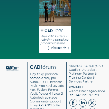
CAD
JOBS
Vaše CAD kariéra -
nabídky a poptávky
pracovních pozic
Více info
CAD
fórum
ARKANCE CZ/SK
(CAD
Studio) - Autodesk
Platinum Partner &
Tipy, triky, podpora,
Training Center &
pomoc a rady pro
Services Partner
AutoCAD, LT, Inventor,
Revit, Map, Civil 3D, 3ds
KONTAKT:
Max, Fusion, Forma,
webmaster.cz@arkance.w
Vault, PowerMill a další
| tel. +420 910 970 111
Autodesk aplikace
(community support
firmy ARKANCE). Viz