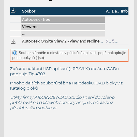
Soubor
Velikost
Datum
Info
Autodesk - free
Viewers
--
Autodesk OnSite View 2 - view and redline DWGs on PocketPCs and WinCE PDAs (90-day trial)
5.6MB
5.5.2002
Soubor stáhněte a otevřete v příslušné aplikaci, popř. nakopírujte
podle pokynů (.jsp).
Způsob načtení LISP aplikací (LSP/VLX) do AutoCADu
popisuje
Tip 4703
.
Mnoho dalších souborů též na
Helpdesku
, CAD bloky viz
Katalog bloků
.
Utility firmy ARKANCE (CAD Studio) není dovoleno
publikovat na další web servery ani jiná média bez
předchozího souhlasu.