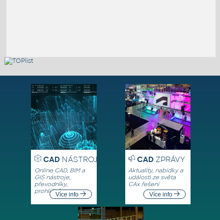
CAD
NÁSTROJE
CAD
ZPRÁVY
Online CAD, BIM a
Aktuality, nabídky a
GIS nástroje,
události ze světa
převodníky,
CAx řešení
prohlížeče
Více info
Více info