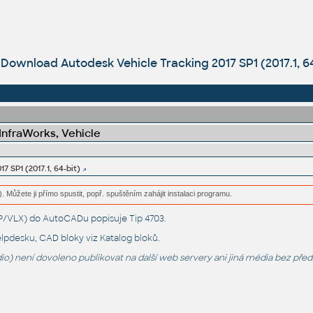
Download Autodesk Vehicle Tracking 2017 SP1 (2017.1, 64
 InfraWorks, Vehicle
7 SP1 (2017.1, 64-bit)
. Můžete ji přímo spustit, popř. spuštěním zahájit instalaci programu.
LSP/VLX) do AutoCADu popisuje
Tip 4703
.
lpdesku
, CAD bloky viz
Katalog bloků
.
o) není dovoleno publikovat na další web servery ani jiná média bez pře