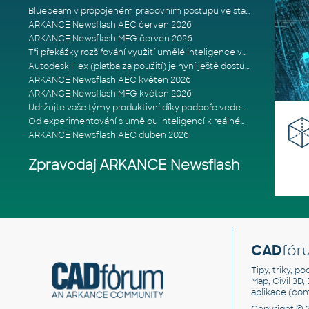
Bluebeam v propojeném pracovním postupu ve stavebnictví: Proč je int
ARKANCE Newsflash AEC červen 2026
ARKANCE Newsflash MFG červen 2026
Tři překážky rozšiřování využití umělé inteligence ve stavebním prům
Autodesk Flex (platba za použití) je nyní ještě dostupnější
ARKANCE Newsflash AEC květen 2026
ARKANCE Newsflash MFG květen 2026
Udržujte vaše týmy produktivní díky podpoře vedené odborníky
Od experimentování s umělou inteligencí k reálnému dopadu na podniká
ARKANCE Newsflash AEC duben 2026
Zpravodaj ARKANCE Newsflash
CAD
fór
Tipy, triky, p
Map, Civil 3D,
aplikace (co