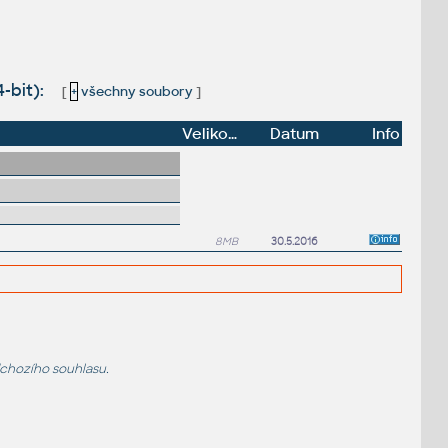
-bit):
[
+
všechny soubory
]
Velikost
Datum
Info
8MB
30.5.2016
dchozího souhlasu.