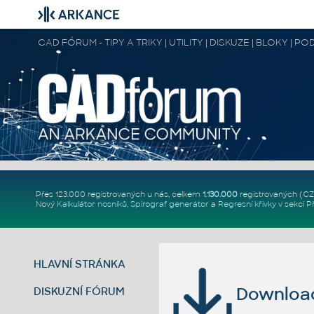
CAD FÓRUM - TIPY A TRIKY | UTILITY | DISKUZE | BLOKY |
Přes 123.000 registrovaných u nás, celkem
1.130.000
registrovaných (C
Nový
Kalkulátor nosníků
,
Spirograf generátor
a
Regresní křivky
v sekci
P
HLAVNÍ STRÁNKA
Download 
DISKUZNÍ FÓRUM