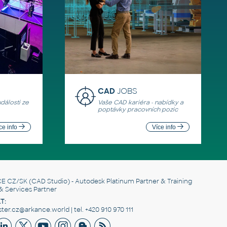
CAD
JOBS
události ze
Vaše CAD kariéra - nabídky a
poptávky pracovních pozic
ce info
Více info
E CZ/SK
(CAD Studio) - Autodesk Platinum Partner & Training
& Services Partner
T:
er.cz@arkance.world | tel. +420 910 970 111