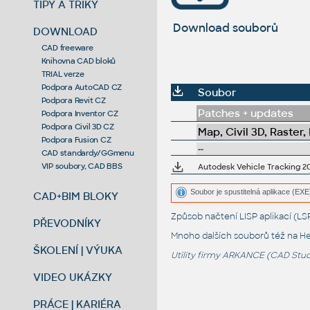
TIPY A TRIKY
Download souborů
DOWNLOAD
CAD freeware
Knihovna CAD bloků
TRIAL verze
Podpora AutoCAD CZ
Soubor
Podpora Revit CZ
Patches + updates
Podpora Inventor CZ
Podpora Civil 3D CZ
Map, Civil 3D, Raster,
Podpora Fusion CZ
--
CAD standardy/GGmenu
VIP soubory, CAD BBS
Autodesk Vehicle Tracking 201
Soubor je spustitelná aplikace (EXE)
CAD+BIM BLOKY
Způsob načtení LISP aplikací (
PŘEVODNÍKY
Mnoho dalších souborů též na
He
ŠKOLENÍ | VÝUKA
Utility firmy ARKANCE (CAD Studi
VIDEO UKÁZKY
PRÁCE | KARIÉRA