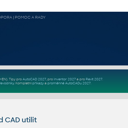
 PODPORA | POMOC A RADY
Z+EN)
. Tipy pro
AutoCAD 2027
, pro
Inventor 2027
a pro
Revit 2027
.
řevodníky
.
Kompletní
příkazy
a
proměnné AutoCADu 2027
.
CAD utilit