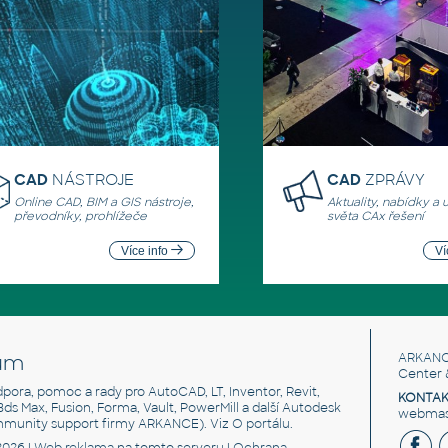
CAD
NÁSTROJE
CAD
ZPRÁVY
Online CAD, BIM a GIS nástroje,
Aktuality, nabídky a 
převodníky, prohlížeče
světa CAx řešení
Více info
Ví
um
ARKANC
Center 
odpora, pomoc a rady pro AutoCAD, LT, Inventor, Revit,
KONTAK
 3ds Max, Fusion, Forma, Vault, PowerMill a další Autodesk
webmast
mmunity support firmy ARKANCE). Viz
O portálu
.