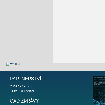
PARTNERSTVÍ
IT CAD
- časopis
BIMfo
- BIM portál
CAD ZPRÁVY