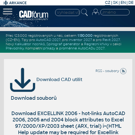
CZ
|
SK
|
EN
|
DE
Přes 123.000 registrovaných u nás, celkem
1.130.000
registrovaných
(CZ+EN)
. Tipy pro
AutoCAD 2027
, pro
Inventor 2027
a pro
Revit 2027
.
Nový
Kalkulátor nosníků
,
Spirograf generátor
a
Regresní křivky
v sekci
Převodníky
.
Kompletní
příkazy
a
proměnné AutoCADu 2027
.
RSS - soubory
Download CAD utilit
Download souborů
Download EXCELLINK 2006 - hot-links AutoCAD
2006, 2005 and 2004 block attributes to Excel
97/2000/XP/2003 sheet (ARX, trial) i>(HTML
Help update may be required for Excellink