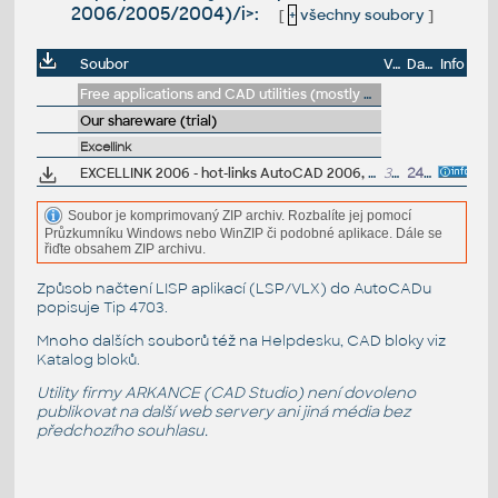
2006/2005/2004)/i>:
[
+
všechny soubory
]
Soubor
Velikost
Datum
Info
Free applications and CAD utilities (mostly our freeware & trials)
Our shareware (trial)
Excellink
EXCELLINK 2006 - hot-links AutoCAD 2006, 2005 and 2004 block attributes to Excel 97/2000/XP/2003 sheet (ARX, trial)
320kB
24.10.2006
Soubor je komprimovaný ZIP archiv. Rozbalíte jej pomocí
Průzkumníku Windows nebo WinZIP či podobné aplikace. Dále se
řiďte obsahem ZIP archivu.
Způsob načtení LISP aplikací (LSP/VLX) do AutoCADu
popisuje
Tip 4703
.
Mnoho dalších souborů též na
Helpdesku
, CAD bloky viz
Katalog bloků
.
Utility firmy ARKANCE (CAD Studio) není dovoleno
publikovat na další web servery ani jiná média bez
předchozího souhlasu.