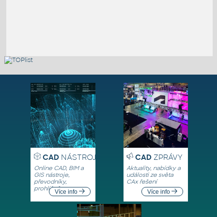
CAD
NÁSTROJE
CAD
ZPRÁVY
Online CAD, BIM a
Aktuality, nabídky a
GIS nástroje,
události ze světa
převodníky,
CAx řešení
prohlížeče
Více info
Více info