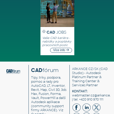
CAD
JOBS
Vaše CAD kariéra -
nabídky a poptávky
pracovních pozic
Více info
CAD
fórum
ARKANCE CZ/SK
(CAD
Studio) - Autodesk
Platinum Partner &
Tipy, triky, podpora,
Training Center &
pomoc a rady pro
Services Partner
AutoCAD, LT, Inventor,
Revit, Map, Civil 3D, 3ds
KONTAKT:
Max, Fusion, Forma,
webmaster.cz@arkance.w
Vault, PowerMill a další
| tel. +420 910 970 111
Autodesk aplikace
(community support
firmy ARKANCE). Viz