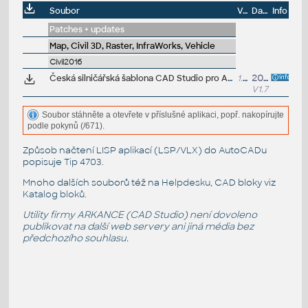
Soubor
Velikost
Datum
Info
Patches + updates
Map, Civil 3D, Raster, InfraWorks, Vehicle
Civil2016
Česká silničářská šablona CAD Studio pro AutoCAD Civil 3D 2016, V1.7, .DWT (VIP/ARK+)
1.5MB
20.6.2017
V1.7
Soubor stáhněte a otevřete v příslušné aplikaci, popř. nakopírujte
podle pokynů (/671).
Způsob načtení LISP aplikací (LSP/VLX) do AutoCADu
popisuje
Tip 4703
.
Mnoho dalších souborů též na
Helpdesku
, CAD bloky viz
Katalog bloků
.
Utility firmy ARKANCE (CAD Studio) není dovoleno
publikovat na další web servery ani jiná média bez
předchozího souhlasu.