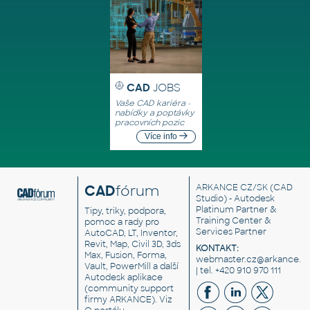
CAD
JOBS
Vaše CAD kariéra -
nabídky a poptávky
pracovních pozic
Více info
CAD
fórum
ARKANCE CZ/SK
(CAD
Studio) - Autodesk
Platinum Partner &
Tipy, triky, podpora,
Training Center &
pomoc a rady pro
Services Partner
AutoCAD, LT, Inventor,
Revit, Map, Civil 3D, 3ds
KONTAKT:
Max, Fusion, Forma,
webmaster.cz@arkance.w
Vault, PowerMill a další
| tel. +420 910 970 111
Autodesk aplikace
(community support
firmy ARKANCE). Viz