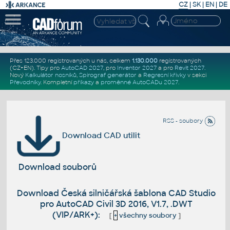
CZ
|
SK
|
EN
|
DE
Přes 123.000 registrovaných u nás, celkem
1.130.000
registrovaných
(CZ+EN)
. Tipy pro
AutoCAD 2027
, pro
Inventor 2027
a pro
Revit 2027
.
Nový
Kalkulátor nosníků
,
Spirograf generátor
a
Regresní křivky
v sekci
Převodníky
.
Kompletní
příkazy
a
proměnné AutoCADu 2027
.
RSS - soubory
Download CAD utilit
Download souborů
Download Česká silničářská šablona CAD Studio
pro AutoCAD Civil 3D 2016, V1.7, .DWT
(VIP/ARK+):
[
+
všechny soubory
]