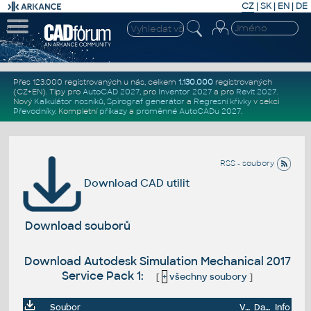
CZ
|
SK
|
EN
|
DE
Přes 123.000 registrovaných u nás, celkem
1.130.000
registrovaných
(CZ+EN)
. Tipy pro
AutoCAD 2027
, pro
Inventor 2027
a pro
Revit 2027
.
Nový
Kalkulátor nosníků
,
Spirograf generátor
a
Regresní křivky
v sekci
Převodníky
.
Kompletní
příkazy
a
proměnné AutoCADu 2027
.
RSS - soubory
Download CAD utilit
Download souborů
Download Autodesk Simulation Mechanical 2017
Service Pack 1:
[
+
všechny soubory
]
Soubor
Velikost
Datum
Info