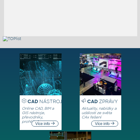
CAD
NÁSTROJE
CAD
ZPRÁVY
Online CAD, BIM a
Aktuality, nabídky a
GIS nástroje,
události ze světa
převodníky,
CAx řešení
prohlížeče
Více info
Více info