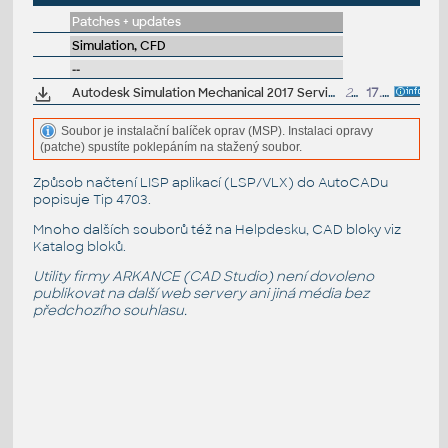
Patches + updates
Simulation, CFD
--
Autodesk Simulation Mechanical 2017 Service Pack 1
24MB
17.6.2016
Soubor je instalační balíček oprav (MSP). Instalaci opravy
(patche) spustíte poklepáním na stažený soubor.
Způsob načtení LISP aplikací (LSP/VLX) do AutoCADu
popisuje
Tip 4703
.
Mnoho dalších souborů též na
Helpdesku
, CAD bloky viz
Katalog bloků
.
Utility firmy ARKANCE (CAD Studio) není dovoleno
publikovat na další web servery ani jiná média bez
předchozího souhlasu.