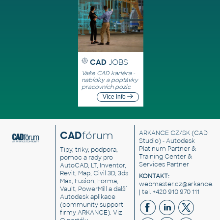
CAD
JOBS
Vaše CAD kariéra -
nabídky a poptávky
pracovních pozic
Více info
CAD
fórum
ARKANCE CZ/SK
(CAD
Studio) - Autodesk
Platinum Partner &
Tipy, triky, podpora,
Training Center &
pomoc a rady pro
Services Partner
AutoCAD, LT, Inventor,
Revit, Map, Civil 3D, 3ds
KONTAKT:
Max, Fusion, Forma,
webmaster.cz@arkance.w
Vault, PowerMill a další
| tel. +420 910 970 111
Autodesk aplikace
(community support
firmy ARKANCE). Viz