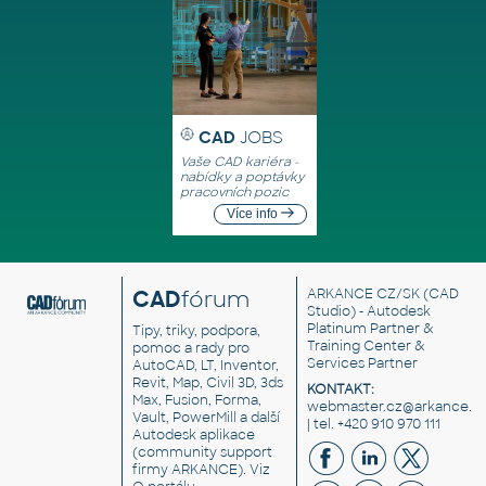
CAD
JOBS
Vaše CAD kariéra -
nabídky a poptávky
pracovních pozic
Více info
CAD
fórum
ARKANCE CZ/SK
(CAD
Studio) - Autodesk
Platinum Partner &
Tipy, triky, podpora,
Training Center &
pomoc a rady pro
Services Partner
AutoCAD, LT, Inventor,
Revit, Map, Civil 3D, 3ds
KONTAKT:
Max, Fusion, Forma,
webmaster.cz@arkance.w
Vault, PowerMill a další
| tel. +420 910 970 111
Autodesk aplikace
(community support
firmy ARKANCE). Viz