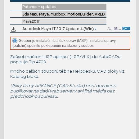
Patches + updates
3ds Max, Maya, Mudbox, MotionBuilder, VRED
Maya2017
Autodesk Maya LT 2017 Update 4 (Win)
200MB
15.6.2017
Soubor je instalační balíček oprav (MSP). Instalaci opravy
(patche) spustíte poklepáním na stažený soubor.
Způsob načtení LISP aplikací (LSP/VLX) do AutoCADu
popisuje
Tip 4703
.
Mnoho dalších souborů též na
Helpdesku
, CAD bloky viz
Katalog bloků
.
Utility firmy ARKANCE (CAD Studio) není dovoleno
publikovat na další web servery ani jiná média bez
předchozího souhlasu.