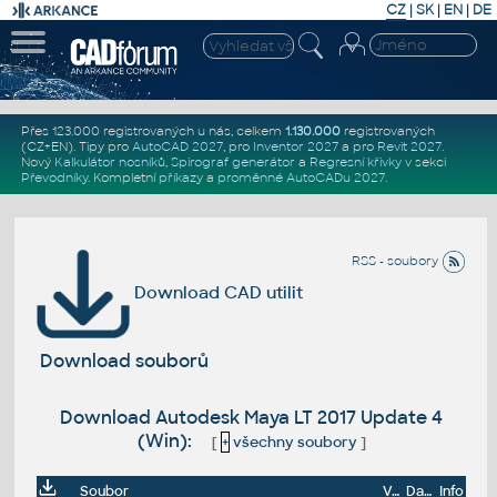
CZ
|
SK
|
EN
|
DE
Přes 123.000 registrovaných u nás, celkem
1.130.000
registrovaných
(CZ+EN)
. Tipy pro
AutoCAD 2027
, pro
Inventor 2027
a pro
Revit 2027
.
Nový
Kalkulátor nosníků
,
Spirograf generátor
a
Regresní křivky
v sekci
Převodníky
.
Kompletní
příkazy
a
proměnné AutoCADu 2027
.
RSS - soubory
Download CAD utilit
Download souborů
Download Autodesk Maya LT 2017 Update 4
(Win):
[
+
všechny soubory
]
Soubor
Velikost
Datum
Info