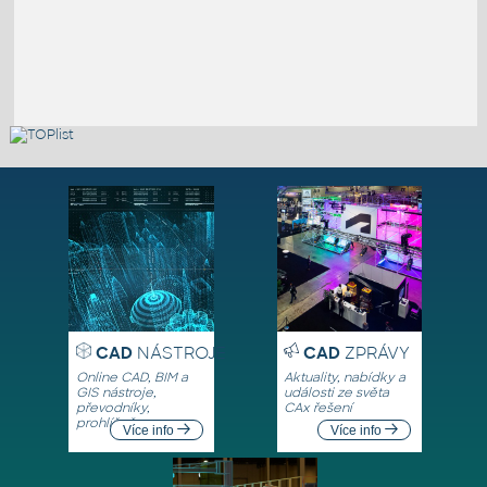
CAD
NÁSTROJE
CAD
ZPRÁVY
Online CAD, BIM a
Aktuality, nabídky a
GIS nástroje,
události ze světa
převodníky,
CAx řešení
prohlížeče
Více info
Více info