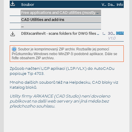
Soubor
Velikost
Datum
Info
Free applications and CAD utilities (mostly our freeware & trials)
CAD Utilities and add-ins
--
DBXscanRevit - scans folders for DWG files created in Revit - generates a report (VLX/DBX)
13kB
30.6.2017
V1.0
Soubor je komprimovaný ZIP archiv. Rozbalíte jej pomocí
Průzkumníku Windows nebo WinZIP či podobné aplikace. Dále se
řiďte obsahem ZIP archivu.
Způsob načtení LISP aplikací (LSP/VLX) do AutoCADu
popisuje
Tip 4703
.
Mnoho dalších souborů též na
Helpdesku
, CAD bloky viz
Katalog bloků
.
Utility firmy ARKANCE (CAD Studio) není dovoleno
publikovat na další web servery ani jiná média bez
předchozího souhlasu.