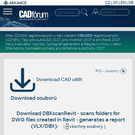
CZ
|
SK
|
EN
|
DE
Přes 123.000 registrovaných u nás, celkem
1.130.000
registrovaných
(CZ+EN)
. Tipy pro
AutoCAD 2027
, pro
Inventor 2027
a pro
Revit 2027
.
Nový
Kalkulátor nosníků
,
Spirograf generátor
a
Regresní křivky
v sekci
Převodníky
.
Kompletní
příkazy
a
proměnné AutoCADu 2027
.
RSS - soubory
Download CAD utilit
Download souborů
Download DBXscanRevit - scans folders for
DWG files created in Revit - generates a report
(VLX/DBX):
[
+
všechny soubory
]