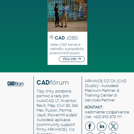
CAD
JOBS
Vaše CAD kariéra -
nabídky a poptávky
pracovních pozic
Více info
CAD
fórum
ARKANCE CZ/SK
(CAD
Studio) - Autodesk
Platinum Partner &
Tipy, triky, podpora,
Training Center &
pomoc a rady pro
Services Partner
AutoCAD, LT, Inventor,
Revit, Map, Civil 3D, 3ds
KONTAKT:
Max, Fusion, Forma,
webmaster.cz@arkance.w
Vault, PowerMill a další
| tel. +420 910 970 111
Autodesk aplikace
(community support
firmy ARKANCE). Viz