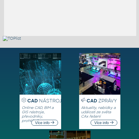
CAD
NÁSTROJE
CAD
ZPRÁVY
Online CAD, BIM a
Aktuality, nabídky a
GIS nástroje,
události ze světa
převodníky,
CAx řešení
prohlížeče
Více info
Více info