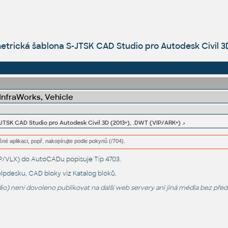
trická šablona S-JTSK CAD Studio pro Autodesk Civil 3
 InfraWorks, Vehicle
JTSK CAD Studio pro Autodesk Civil 3D (2013+), .DWT (VIP/ARK+)
šné aplikaci, popř. nakopírujte podle pokynů (/704).
LSP/VLX) do AutoCADu popisuje
Tip 4703
.
lpdesku
, CAD bloky viz
Katalog bloků
.
o) není dovoleno publikovat na další web servery ani jiná média bez pře