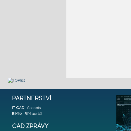
PARTNERSTVÍ
IT CAD
- časopis
BIMfo
- BIM portál
CAD ZPRÁVY