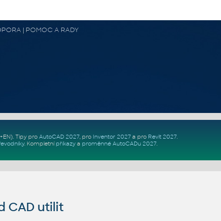
 PODPORA | POMOC A RADY
Z+EN)
. Tipy pro
AutoCAD 2027
, pro
Inventor 2027
a pro
Revit 2027
.
řevodníky
.
Kompletní
příkazy
a
proměnné AutoCADu 2027
.
CAD utilit