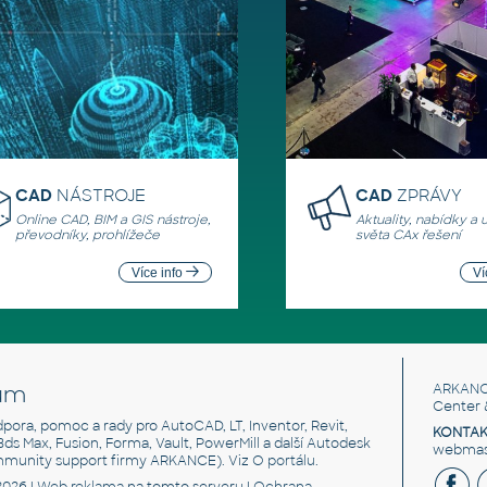
CAD
NÁSTROJE
CAD
ZPRÁVY
Online CAD, BIM a GIS nástroje,
Aktuality, nabídky a 
převodníky, prohlížeče
světa CAx řešení
Více info
Ví
um
ARKANC
Center 
odpora, pomoc a rady pro AutoCAD, LT, Inventor, Revit,
KONTAK
 3ds Max, Fusion, Forma, Vault, PowerMill a další Autodesk
webmast
mmunity support firmy ARKANCE). Viz
O portálu
.