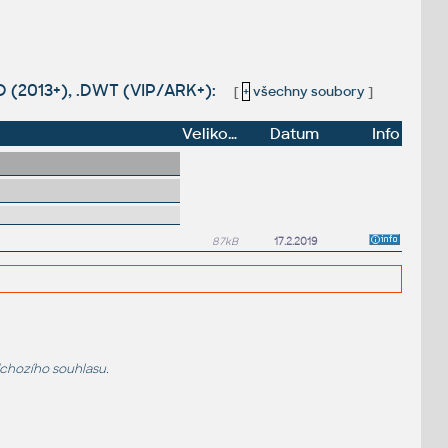
D (2013+), .DWT (VIP/ARK+):
[
+
všechny soubory
]
Velikost
Datum
Info
87kB
17.2.2019
dchozího souhlasu.