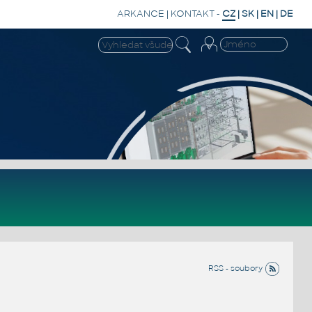
ARKANCE
|
KONTAKT
-
CZ
|
SK
|
EN
|
DE
RSS - soubory