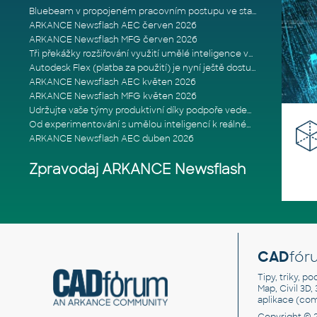
Bluebeam v propojeném pracovním postupu ve stavebnictví: Proč je int
ARKANCE Newsflash AEC červen 2026
ARKANCE Newsflash MFG červen 2026
Tři překážky rozšiřování využití umělé inteligence ve stavebním prům
Autodesk Flex (platba za použití) je nyní ještě dostupnější
ARKANCE Newsflash AEC květen 2026
ARKANCE Newsflash MFG květen 2026
Udržujte vaše týmy produktivní díky podpoře vedené odborníky
Od experimentování s umělou inteligencí k reálnému dopadu na podniká
ARKANCE Newsflash AEC duben 2026
Zpravodaj ARKANCE Newsflash
CAD
fór
Tipy, triky, p
Map, Civil 3D,
aplikace (co