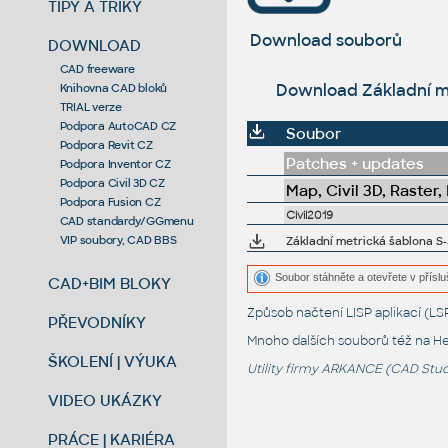
TIPY A TRIKY
Download souborů
DOWNLOAD
CAD freeware
Download Základní me
Knihovna CAD bloků
TRIAL verze
Podpora AutoCAD CZ
Soubor
Podpora Revit CZ
Patches + updates
Podpora Inventor CZ
Podpora Civil 3D CZ
Map, Civil 3D, Raster,
Podpora Fusion CZ
Civil2019
CAD standardy/GGmenu
VIP soubory, CAD BBS
Základní metrická šablona S-
Soubor stáhněte a otevřete v příslu
CAD+BIM BLOKY
Způsob načtení LISP aplikací (
PŘEVODNÍKY
Mnoho dalších souborů též na
He
ŠKOLENÍ | VÝUKA
Utility firmy ARKANCE (CAD Studi
VIDEO UKÁZKY
PRÁCE | KARIÉRA