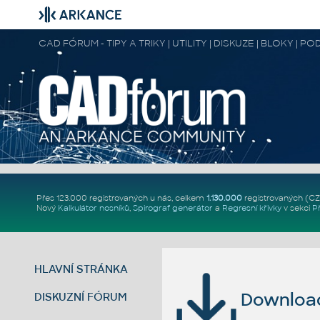
CAD FÓRUM - TIPY A TRIKY | UTILITY | DISKUZE | BLOKY |
Přes 123.000 registrovaných u nás, celkem
1.130.000
registrovaných (C
Nový
Kalkulátor nosníků
,
Spirograf generátor
a
Regresní křivky
v sekci
P
HLAVNÍ STRÁNKA
Download 
DISKUZNÍ FÓRUM