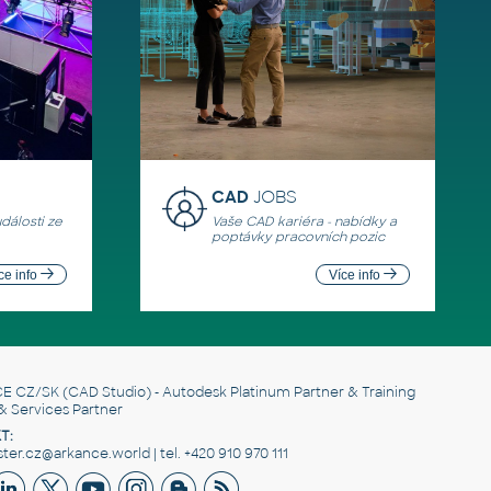
CAD
JOBS
události ze
Vaše CAD kariéra - nabídky a
poptávky pracovních pozic
ce info
Více info
E CZ/SK
(CAD Studio) - Autodesk Platinum Partner & Training
& Services Partner
T:
er.cz@arkance.world | tel. +420 910 970 111