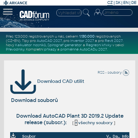
CZ
|
SK
|
EN
|
DE
Přes 123.000 registrovaných u nás, celkem
1.130.000
registrovaných
(CZ+EN)
. Tipy pro
AutoCAD 2027
, pro
Inventor 2027
a pro
Revit 2027
.
Nový
Kalkulátor nosníků
,
Spirograf generátor
a
Regresní křivky
v sekci
Převodníky
.
Kompletní
příkazy
a
proměnné AutoCADu 2027
.
RSS - soubory
Download CAD utilit
Download souborů
Download AutoCAD Plant 3D 2019.2 Update
release (subscr.):
[
+
všechny soubory
]
Soubor
Velikost
Datum
Info