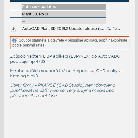
Patches + updates
Plant 3D, P&ID
--
AutoCAD Plant 3D 2019.2 Update release (subscr.)
219MB
15.8.2019
Soubor stáhněte a otevřete v příslušné aplikaci, popř. nakopírujte
podle pokynů (ates).
Způsob načtení LISP aplikací (LSP/VLX) do AutoCADu
popisuje
Tip 4703
.
Mnoho dalších souborů též na
Helpdesku
, CAD bloky viz
Katalog bloků
.
Utility firmy ARKANCE (CAD Studio) není dovoleno
publikovat na další web servery ani jiná média bez
předchozího souhlasu.