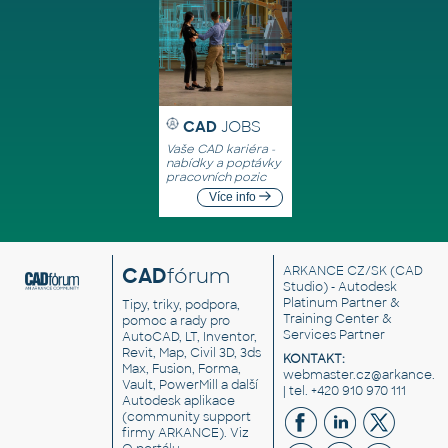
CAD
JOBS
Vaše CAD kariéra -
nabídky a poptávky
pracovních pozic
Více info
CAD
fórum
ARKANCE CZ/SK
(CAD
Studio) - Autodesk
Platinum Partner &
Tipy, triky, podpora,
Training Center &
pomoc a rady pro
Services Partner
AutoCAD, LT, Inventor,
Revit, Map, Civil 3D, 3ds
KONTAKT:
Max, Fusion, Forma,
webmaster.cz@arkance.w
Vault, PowerMill a další
| tel. +420 910 970 111
Autodesk aplikace
(community support
firmy ARKANCE). Viz