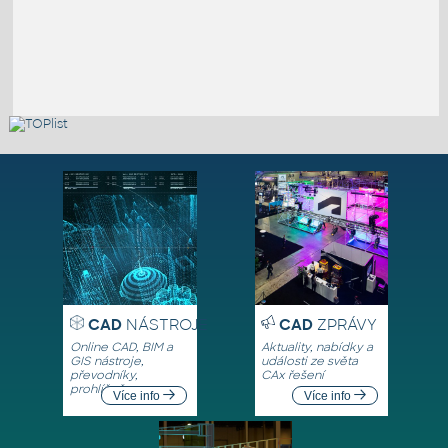
CAD
NÁSTROJE
CAD
ZPRÁVY
Online CAD, BIM a
Aktuality, nabídky a
GIS nástroje,
události ze světa
převodníky,
CAx řešení
prohlížeče
Více info
Více info