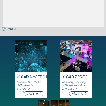
CAD
NÁSTROJE
CAD
ZPRÁVY
Online CAD, BIM a
Aktuality, nabídky a
GIS nástroje,
události ze světa
převodníky,
CAx řešení
prohlížeče
Více info
Více info