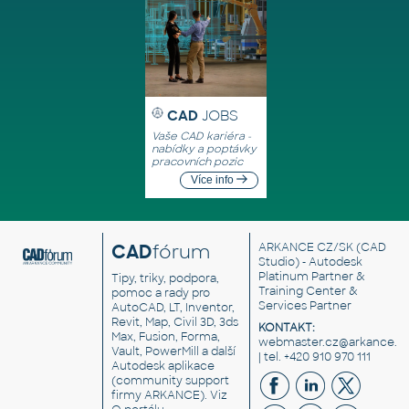
CAD
JOBS
Vaše CAD kariéra -
nabídky a poptávky
pracovních pozic
Více info
CAD
fórum
ARKANCE CZ/SK
(CAD
Studio) - Autodesk
Platinum Partner &
Tipy, triky, podpora,
Training Center &
pomoc a rady pro
Services Partner
AutoCAD, LT, Inventor,
Revit, Map, Civil 3D, 3ds
KONTAKT:
Max, Fusion, Forma,
webmaster.cz@arkance.w
Vault, PowerMill a další
| tel. +420 910 970 111
Autodesk aplikace
(community support
firmy ARKANCE). Viz