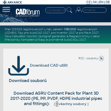
CZ
|
SK
|
EN
|
DE
Přes 123.000 registrovaných u nás, celkem
1.130.000
registrovaných
(CZ+EN)
. Tipy pro
AutoCAD 2027
, pro
Inventor 2027
a pro
Revit 2027
.
Nový
Kalkulátor nosníků
,
Spirograf generátor
a
Regresní křivky
v sekci
Převodníky
.
Kompletní
příkazy
a
proměnné AutoCADu 2027
.
RSS - soubory
Download CAD utilit
Download souborů
Download AGRU Content Pack for Plant 3D
2017-2020 (PE, PP, PVDF, HDPE industrial pipes
and fittings):
[
+
všechny soubory
]