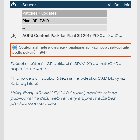
Soubor
Velikost
Datum
Info
Patches + updates
Plant 3D, P&ID
--
AGRU Content Pack for Plant 3D 2017-2020 (PE, PP, PVDF, HDPE industrial pipes and fittings)
2.7MB
21.10.2019
Soubor stáhněte a otevřete v příslušné aplikaci, popř. nakopírujte
podle pokynů (in64).
Způsob načtení LISP aplikací (LSP/VLX) do AutoCADu
popisuje
Tip 4703
.
Mnoho dalších souborů též na
Helpdesku
, CAD bloky viz
Katalog bloků
.
Utility firmy ARKANCE (CAD Studio) není dovoleno
publikovat na další web servery ani jiná média bez
předchozího souhlasu.