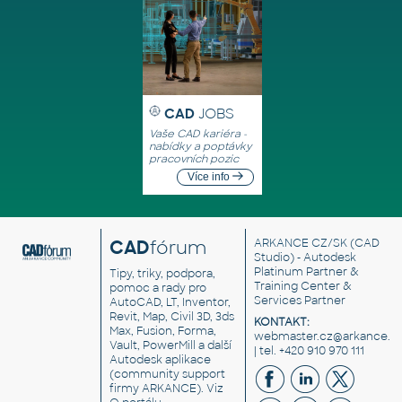
CAD
JOBS
Vaše CAD kariéra -
nabídky a poptávky
pracovních pozic
Více info
CAD
fórum
ARKANCE CZ/SK
(CAD
Studio) - Autodesk
Platinum Partner &
Tipy, triky, podpora,
Training Center &
pomoc a rady pro
Services Partner
AutoCAD, LT, Inventor,
Revit, Map, Civil 3D, 3ds
KONTAKT:
Max, Fusion, Forma,
webmaster.cz@arkance.w
Vault, PowerMill a další
| tel. +420 910 970 111
Autodesk aplikace
(community support
firmy ARKANCE). Viz