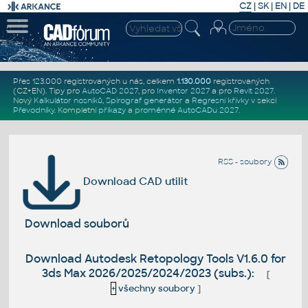
CZ
|
SK
|
EN
|
DE
Přes 123.000 registrovaných u nás, celkem
1.130.000
registrovaných
(CZ+EN)
. Tipy pro
AutoCAD 2027
, pro
Inventor 2027
a pro
Revit 2027
.
Nový
Kalkulátor nosníků
,
Spirograf generátor
a
Regresní křivky
v sekci
Převodníky
.
Kompletní
příkazy
a
proměnné AutoCADu 2027
.
RSS - soubory
Download CAD utilit
Download souborů
Download Autodesk Retopology Tools V1.6.0 for
3ds Max 2026/2025/2024/2023 (subs.):
[
+
všechny soubory
]