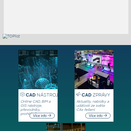
CAD
NÁSTROJE
CAD
ZPRÁVY
Online CAD, BIM a
Aktuality, nabídky a
GIS nástroje,
události ze světa
převodníky,
CAx řešení
prohlížeče
Více info
Více info