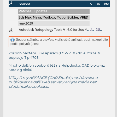
Soubor
Velikost
Datum
Info
Patches + updates
3ds Max, Maya, Mudbox, MotionBuilder, VRED
max2025
Autodesk Retopology Tools V1.6.0 for 3ds Max 2026/2025/2024/2023 (subs.)
23MB
26.3.2025
Soubor stáhněte a otevřete v příslušné aplikaci, popř. nakopírujte
podle pokynů (ates).
Způsob načtení LISP aplikací (LSP/VLX) do AutoCADu
popisuje
Tip 4703
.
Mnoho dalších souborů též na
Helpdesku
, CAD bloky viz
Katalog bloků
.
Utility firmy ARKANCE (CAD Studio) není dovoleno
publikovat na další web servery ani jiná média bez
předchozího souhlasu.