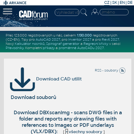
CZ
|
SK
|
EN
|
DE
Přes 123.000 registrovaných u nás, celkem
1.130.000
registrovaných
(CZ+EN)
. Tipy pro
AutoCAD 2027
, pro
Inventor 2027
a pro
Revit 2027
.
Nový
Kalkulátor nosníků
,
Spirograf generátor
a
Regresní křivky
v sekci
Převodníky
.
Kompletní
příkazy
a
proměnné AutoCADu 2027
.
RSS - soubory
Download CAD utilit
Download souborů
Download DBXscanImg - scans DWG files in a
folder and reports any drawing files with
references to Images or PDF underlays
(VLX/DBX):
[
+
všechny soubory
]