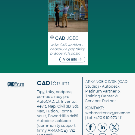
CAD
JOBS
Vaše CAD kariéra -
nabídky a poptávky
pracovních pozic
Více info
CAD
fórum
ARKANCE CZ/SK
(CAD
Studio) - Autodesk
Platinum Partner &
Tipy, triky, podpora,
Training Center &
pomoc a rady pro
Services Partner
AutoCAD, LT, Inventor,
Revit, Map, Civil 3D, 3ds
KONTAKT:
Max, Fusion, Forma,
webmaster.cz@arkance.w
Vault, PowerMill a další
| tel. +420 910 970 111
Autodesk aplikace
(community support
firmy ARKANCE). Viz