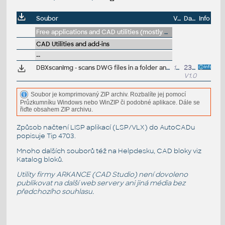
Soubor
Velikost
Datum
Info
Free applications and CAD utilities (mostly our freeware & trials)
CAD Utilities and add-ins
--
DBXscanImg - scans DWG files in a folder and reports any drawing files with references to Images or PDF underlays (VLX/DBX)
13kB
23.12.2020
V1.0
Soubor je komprimovaný ZIP archiv. Rozbalíte jej pomocí
Průzkumníku Windows nebo WinZIP či podobné aplikace. Dále se
řiďte obsahem ZIP archivu.
Způsob načtení LISP aplikací (LSP/VLX) do AutoCADu
popisuje
Tip 4703
.
Mnoho dalších souborů též na
Helpdesku
, CAD bloky viz
Katalog bloků
.
Utility firmy ARKANCE (CAD Studio) není dovoleno
publikovat na další web servery ani jiná média bez
předchozího souhlasu.