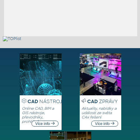
CAD
NÁSTROJE
CAD
ZPRÁVY
Online CAD, BIM a
Aktuality, nabídky a
GIS nástroje,
události ze světa
převodníky,
CAx řešení
prohlížeče
Více info
Více info