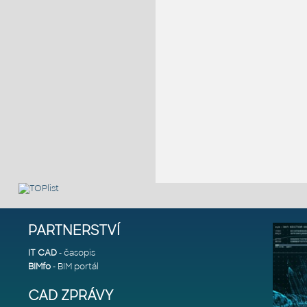
PARTNERSTVÍ
IT CAD
- časopis
BIMfo
- BIM portál
CAD ZPRÁVY