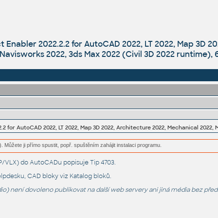
t Enabler 2022.2.2 for AutoCAD 2022, LT 2022, Map 3D 20
Navisworks 2022, 3ds Max 2022 (Civil 3D 2022 runtime), 
. Můžete ji přímo spustit, popř. spuštěním zahájit instalaci programu.
LSP/VLX) do AutoCADu popisuje
Tip 4703
.
lpdesku
, CAD bloky viz
Katalog bloků
.
o) není dovoleno publikovat na další web servery ani jiná média bez pře