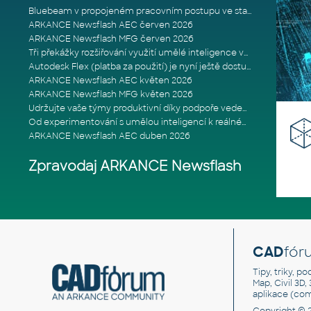
Bluebeam v propojeném pracovním postupu ve stavebnictví: Proč je int
ARKANCE Newsflash AEC červen 2026
ARKANCE Newsflash MFG červen 2026
Tři překážky rozšiřování využití umělé inteligence ve stavebním prům
Autodesk Flex (platba za použití) je nyní ještě dostupnější
ARKANCE Newsflash AEC květen 2026
ARKANCE Newsflash MFG květen 2026
Udržujte vaše týmy produktivní díky podpoře vedené odborníky
Od experimentování s umělou inteligencí k reálnému dopadu na podniká
ARKANCE Newsflash AEC duben 2026
Zpravodaj ARKANCE Newsflash
CAD
fór
Tipy, triky, p
Map, Civil 3D,
aplikace (co