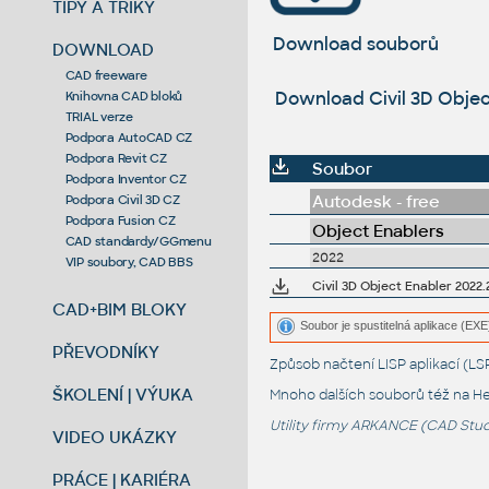
TIPY A TRIKY
Download souborů
DOWNLOAD
CAD freeware
Download Civil 3D Objec
Knihovna CAD bloků
TRIAL verze
Podpora AutoCAD CZ
Podpora Revit CZ
Soubor
Podpora Inventor CZ
Autodesk - free
Podpora Civil 3D CZ
Podpora Fusion CZ
Object Enablers
CAD standardy/GGmenu
2022
VIP soubory, CAD BBS
CAD+BIM BLOKY
Soubor je spustitelná aplikace (EXE)
PŘEVODNÍKY
Způsob načtení LISP aplikací (
ŠKOLENÍ | VÝUKA
Mnoho dalších souborů též na
He
Utility firmy ARKANCE (CAD Studi
VIDEO UKÁZKY
PRÁCE | KARIÉRA