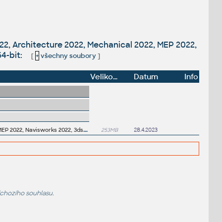
22, Architecture 2022, Mechanical 2022, MEP 2022,
64-bit:
[
+
všechny soubory
]
Velikost
Datum
Info
C
ivil 3D Object Enabler 2022.2.2 for AutoCAD 2022, LT 2022, Map 3D 2022, Architecture 2022, Mechanical 2022, MEP 2022, Navisworks 2022, 3ds Max 2022 (Civil 3D 2022 runtime), 64-bit
253MB
28.4.2023
dchozího souhlasu.