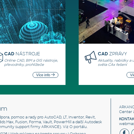
CAD
NÁSTROJE
CAD
ZPRÁVY
Online CAD, BIM a GIS nástroje,
Aktuality, nabídky a 
převodníky, prohlížeče
světa CAx řešení
Více info
Ví
um
ARKANC
Center 
odpora, pomoc a rady pro AutoCAD, LT, Inventor, Revit,
KONTAK
 3ds Max, Fusion, Forma, Vault, PowerMill a další Autodesk
webmast
mmunity support firmy ARKANCE). Viz
O portálu
.