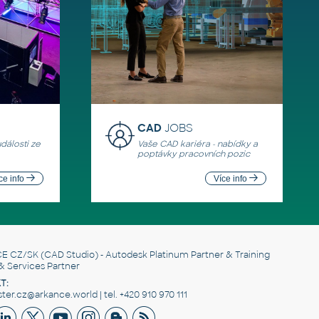
CAD
JOBS
události ze
Vaše CAD kariéra - nabídky a
poptávky pracovních pozic
ce info
Více info
E CZ/SK
(CAD Studio) - Autodesk Platinum Partner & Training
& Services Partner
T:
er.cz@arkance.world | tel. +420 910 970 111