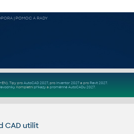
 PODPORA | POMOC A RADY
Z+EN)
. Tipy pro
AutoCAD 2027
, pro
Inventor 2027
a pro
Revit 2027
.
řevodníky
.
Kompletní
příkazy
a
proměnné AutoCADu 2027
.
CAD utilit