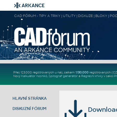
CAD FÓRUM - TIPY A TRIKY | UTILITY | DISKUZE | BLOKY |
Přes 123.000 registrovaných u nás, celkem
1.130.000
registrovaných (C
Nový
Kalkulátor nosníků
,
Spirograf generátor
a
Regresní křivky
v sekci
P
HLAVNÍ STRÁNKA
Download 
DISKUZNÍ FÓRUM