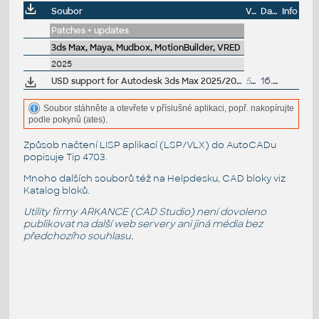
Soubor
Velikost
Datum
Info
Patches + updates
3ds Max, Maya, Mudbox, MotionBuilder, VRED
2025
USD support for Autodesk 3ds Max 2025/2024/2023/2022 0.9.0 - Pixar's Universal Scene Description (subscr.)
59MB
16.10.2024
Soubor stáhněte a otevřete v příslušné aplikaci, popř. nakopírujte
podle pokynů (ates).
Způsob načtení LISP aplikací (LSP/VLX) do AutoCADu
popisuje
Tip 4703
.
Mnoho dalších souborů též na
Helpdesku
, CAD bloky viz
Katalog bloků
.
Utility firmy ARKANCE (CAD Studio) není dovoleno
publikovat na další web servery ani jiná média bez
předchozího souhlasu.