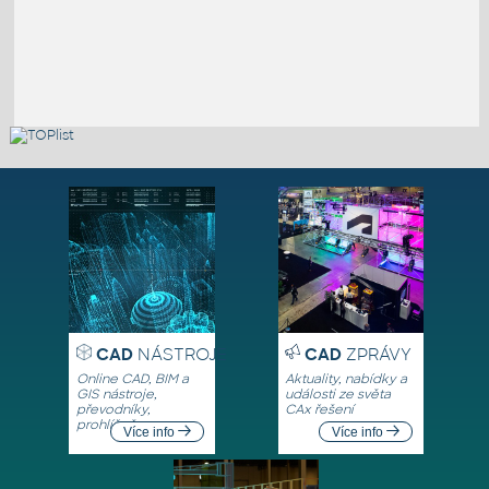
CAD
NÁSTROJE
CAD
ZPRÁVY
Online CAD, BIM a
Aktuality, nabídky a
GIS nástroje,
události ze světa
převodníky,
CAx řešení
prohlížeče
Více info
Více info