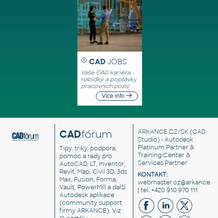
CAD
JOBS
Vaše CAD kariéra -
nabídky a poptávky
pracovních pozic
Více info
CAD
fórum
ARKANCE CZ/SK
(CAD
Studio) - Autodesk
Platinum Partner &
Tipy, triky, podpora,
Training Center &
pomoc a rady pro
Services Partner
AutoCAD, LT, Inventor,
Revit, Map, Civil 3D, 3ds
KONTAKT:
Max, Fusion, Forma,
webmaster.cz@arkance.w
Vault, PowerMill a další
| tel. +420 910 970 111
Autodesk aplikace
(community support
firmy ARKANCE). Viz