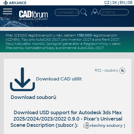
CZ
|
SK
|
EN
|
DE
Přes 123.000 registrovaných u nás, celkem
1.130.000
registrovaných
(CZ+EN)
. Tipy pro
AutoCAD 2027
, pro
Inventor 2027
a pro
Revit 2027
.
Nový
Kalkulátor nosníků
,
Spirograf generátor
a
Regresní křivky
v sekci
Převodníky
.
Kompletní
příkazy
a
proměnné AutoCADu 2027
.
RSS - soubory
Download CAD utilit
Download souborů
Download USD support for Autodesk 3ds Max
2025/2024/2023/2022 0.9.0 - Pixar's Universal
Scene Description (subscr.):
[
+
všechny soubory
]