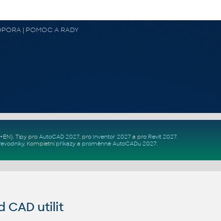
 PODPORA | POMOC A RADY
Z+EN)
. Tipy pro
AutoCAD 2027
, pro
Inventor 2027
a pro
Revit 2027
.
řevodníky
.
Kompletní
příkazy
a
proměnné AutoCADu 2027
.
CAD utilit