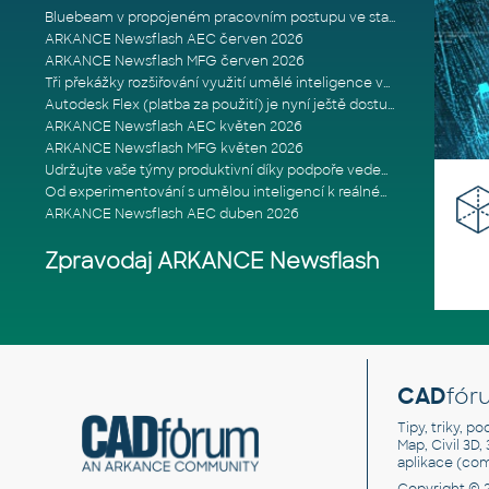
Bluebeam v propojeném pracovním postupu ve stavebnictví: Proč je int
ARKANCE Newsflash AEC červen 2026
ARKANCE Newsflash MFG červen 2026
Tři překážky rozšiřování využití umělé inteligence ve stavebním prům
Autodesk Flex (platba za použití) je nyní ještě dostupnější
ARKANCE Newsflash AEC květen 2026
ARKANCE Newsflash MFG květen 2026
Udržujte vaše týmy produktivní díky podpoře vedené odborníky
Od experimentování s umělou inteligencí k reálnému dopadu na podniká
ARKANCE Newsflash AEC duben 2026
Zpravodaj ARKANCE Newsflash
CAD
fór
Tipy, triky, p
Map, Civil 3D,
aplikace (co