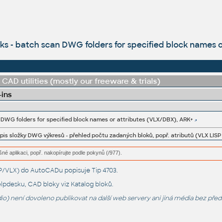
 - batch scan DWG folders for specified block names o
CAD utilities (mostly our freeware & trials)
-ins
DWG folders for specified block names or attributes (VLX/DBX), ARK+
pis složky DWG výkresů - přehled počtu zadaných bloků, popř. atributů (VLX LIS
šné aplikaci, popř. nakopírujte podle pokynů (/977).
LSP/VLX) do AutoCADu popisuje
Tip 4703
.
lpdesku
, CAD bloky viz
Katalog bloků
.
o) není dovoleno publikovat na další web servery ani jiná média bez pře