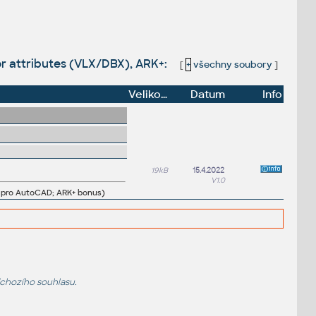
r attributes (VLX/DBX), ARK+:
[
+
všechny soubory
]
Velikost
Datum
Info
19kB
15.4.2022
V1.0
P pro AutoCAD; ARK+ bonus)
dchozího souhlasu.