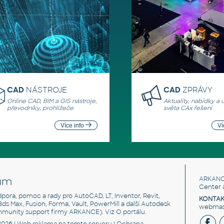
CAD
NÁSTROJE
CAD
ZPRÁVY
Online CAD, BIM a GIS nástroje,
Aktuality, nabídky a 
převodníky, prohlížeče
světa CAx řešení
Více info
Ví
um
ARKANC
Center 
odpora, pomoc a rady pro AutoCAD, LT, Inventor, Revit,
KONTAK
 3ds Max, Fusion, Forma, Vault, PowerMill a další Autodesk
webmast
mmunity support firmy ARKANCE). Viz
O portálu
.