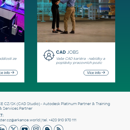
CAD
JOBS
události ze
Vaše CAD kariéra - nabídky a
poptávky pracovních pozic
ce info
Více info
E CZ/SK
(CAD Studio) - Autodesk Platinum Partner & Training
& Services Partner
T:
er.cz@arkance.world | tel. +420 910 970 111