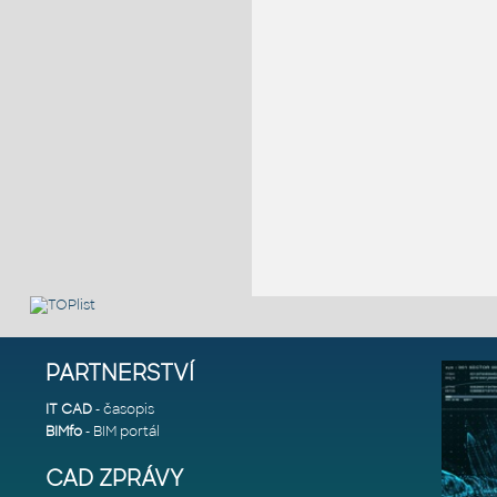
PARTNERSTVÍ
IT CAD
- časopis
BIMfo
- BIM portál
CAD ZPRÁVY