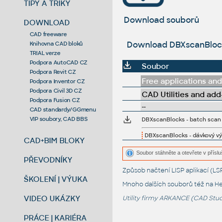
TIPY A TRIKY
Download souborů
DOWNLOAD
CAD freeware
Download DBXscanBlocks
Knihovna CAD bloků
TRIAL verze
Podpora AutoCAD CZ
Soubor
Podpora Revit CZ
Free applications and 
Podpora Inventor CZ
Podpora Civil 3D CZ
CAD Utilities and add
Podpora Fusion CZ
--
CAD standardy/GGmenu
VIP soubory, CAD BBS
DBXscanBlocks - batch scan 
DBXscanBlocks - dávkový vý
CAD+BIM BLOKY
Soubor stáhněte a otevřete v příslu
PŘEVODNÍKY
Způsob načtení LISP aplikací (
ŠKOLENÍ | VÝUKA
Mnoho dalších souborů též na
He
VIDEO UKÁZKY
Utility firmy ARKANCE (CAD Studi
PRÁCE | KARIÉRA