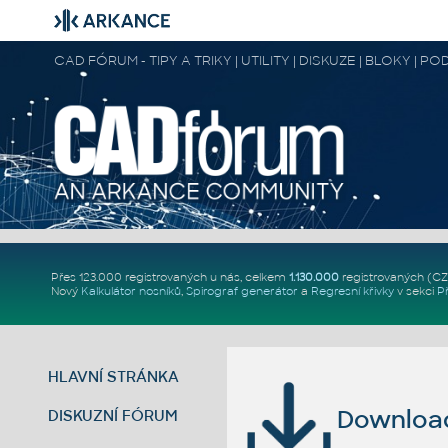
CAD FÓRUM - TIPY A TRIKY | UTILITY | DISKUZE | BLOKY |
Přes 123.000 registrovaných u nás, celkem
1.130.000
registrovaných (C
Nový
Kalkulátor nosníků
,
Spirograf generátor
a
Regresní křivky
v sekci
P
HLAVNÍ STRÁNKA
Download 
DISKUZNÍ FÓRUM